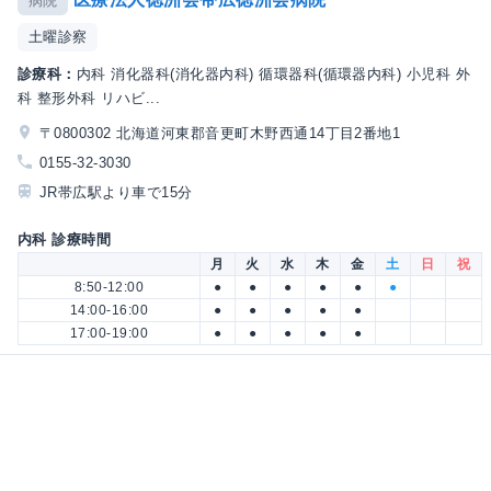
病院
土曜診察
診療科：
内科 消化器科(消化器内科) 循環器科(循環器内科) 小児科 外
科 整形外科 リハビ...
〒0800302 北海道河東郡音更町木野西通14丁目2番地1
0155-32-3030
JR帯広駅より車で15分
内科 診療時間
月
火
水
木
金
土
日
祝
8:50-12:00
●
●
●
●
●
●
14:00-16:00
●
●
●
●
●
17:00-19:00
●
●
●
●
●