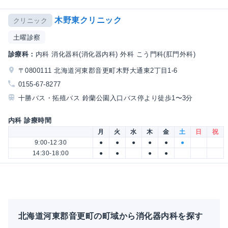
木野東クリニック
クリニック
土曜診察
診療科：
内科 消化器科(消化器内科) 外科 こう門科(肛門外科)
〒0800111 北海道河東郡音更町木野大通東2丁目1-6
0155-67-8277
十勝バス・拓殖バス 鈴蘭公園入口バス停より徒歩1〜3分
内科 診療時間
月
火
水
木
金
土
日
祝
9:00-12:30
●
●
●
●
●
●
14:30-18:00
●
●
●
●
北海道河東郡音更町の町域から消化器内科を探す