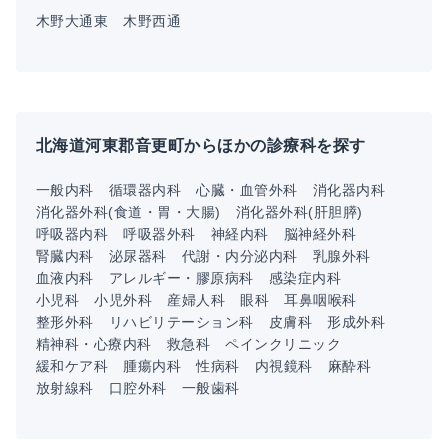
木野大通東
木野西通
北海道河東郡音更町からほかの診療科を探す
一般内科
循環器内科
心臓・血管外科
消化器内科
消化器外科(食道・胃・大腸)
消化器外科(肝胆膵)
呼吸器内科
呼吸器外科
神経内科
脳神経外科
腎臓内科
泌尿器科
代謝・内分泌内科
乳腺外科
血液内科
アレルギー・膠原病科
感染症内科
小児科
小児外科
産婦人科
眼科
耳鼻咽喉科
整形外科
リハビリテーション科
皮膚科
形成外科
精神科・心療内科
救急科
ペインクリニック
緩和ケア科
腫瘍内科
性病科
内視鏡科
麻酔科
放射線科
口腔外科
一般歯科