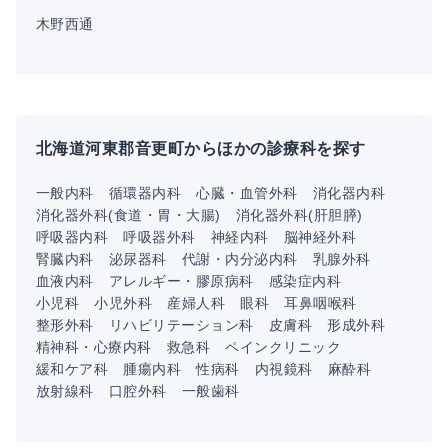
木野西通
北海道河東郡音更町からほかの診療科を探す
一般内科
循環器内科
心臓・血管外科
消化器内科
消化器外科(食道・胃・大腸)
消化器外科(肝胆膵)
呼吸器内科
呼吸器外科
神経内科
脳神経外科
腎臓内科
泌尿器科
代謝・内分泌内科
乳腺外科
血液内科
アレルギー・膠原病科
感染症内科
小児科
小児外科
産婦人科
眼科
耳鼻咽喉科
整形外科
リハビリテーション科
皮膚科
形成外科
精神科・心療内科
救急科
ペインクリニック
緩和ケア科
腫瘍内科
性病科
内視鏡科
麻酔科
放射線科
口腔外科
一般歯科