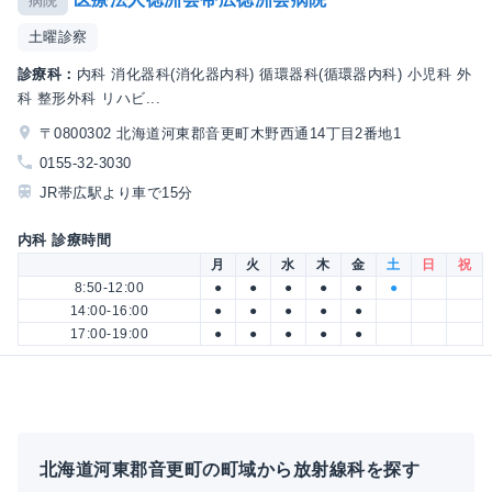
病院
土曜診察
診療科：
内科 消化器科(消化器内科) 循環器科(循環器内科) 小児科 外
科 整形外科 リハビ...
〒0800302 北海道河東郡音更町木野西通14丁目2番地1
0155-32-3030
JR帯広駅より車で15分
内科 診療時間
月
火
水
木
金
土
日
祝
8:50-12:00
●
●
●
●
●
●
14:00-16:00
●
●
●
●
●
17:00-19:00
●
●
●
●
●
北海道河東郡音更町の町域から放射線科を探す