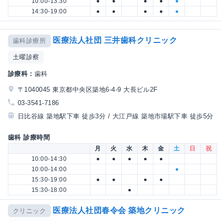
10:00-13:30
●
●
●
●
●
14:30-19:00
●
●
●
●
●
医療法人社団 三井歯科クリニック
歯科診療所
土曜診察
診療科：
歯科
〒1040045 東京都中央区築地6-4-9 大長ビル2F
03-3541-7186
日比谷線 築地駅下車 徒歩3分 / 大江戸線 築地市場駅下車 徒歩5分
歯科 診療時間
月
火
水
木
金
土
日
祝
10:00-14:30
●
●
●
●
●
10:00-14:00
●
15:30-19:00
●
●
●
●
15:30-18:00
●
医療法人社団春令会 築地クリニック
クリニック