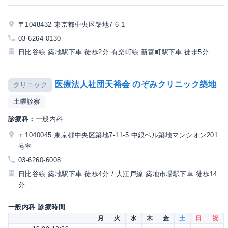
〒1048432 東京都中央区築地7-6-1
03-6264-0130
日比谷線 築地駅下車 徒歩2分 有楽町線 新富町駅下車 徒歩5分
医療法人社団天裕会 のぞみクリニック築地
クリニック
土曜診察
診療科：
一般内科
〒1040045 東京都中央区築地7-11-5 中銀ベル築地マンシオン201
号室
03-6260-6008
日比谷線 築地駅下車 徒歩4分 / 大江戸線 築地市場駅下車 徒歩14
分
一般内科 診療時間
月
火
水
木
金
土
日
祝