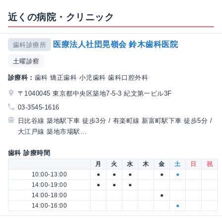
近くの病院・クリニック
医療法人社団晃嶺会 鈴木歯科医院
歯科診療所
土曜診察
診療科：
歯科 矯正歯科 小児歯科 歯科口腔外科
〒1040045 東京都中央区築地7-5-3 紀文第一ビル3F
03-3545-1616
日比谷線 築地駅下車 徒歩3分 / 有楽町線 新富町駅下車 徒歩5分 /
大江戸線 築地市場駅...
歯科 診療時間
月
火
水
木
金
土
日
祝
10:00-13:00
●
●
●
●
●
14:00-19:00
●
●
●
14:00-18:00
●
14:00-16:00
●