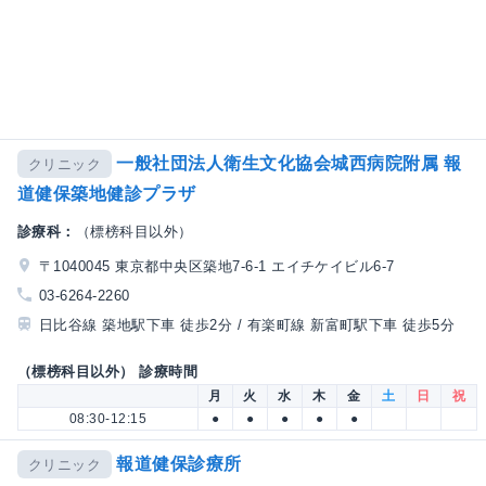
一般社団法人衛生文化協会城西病院附属 報
クリニック
道健保築地健診プラザ
診療科：
（標榜科目以外）
〒1040045 東京都中央区築地7-6-1 エイチケイビル6-7
03-6264-2260
日比谷線 築地駅下車 徒歩2分 / 有楽町線 新富町駅下車 徒歩5分
（標榜科目以外） 診療時間
月
火
水
木
金
土
日
祝
08:30-12:15
●
●
●
●
●
報道健保診療所
クリニック