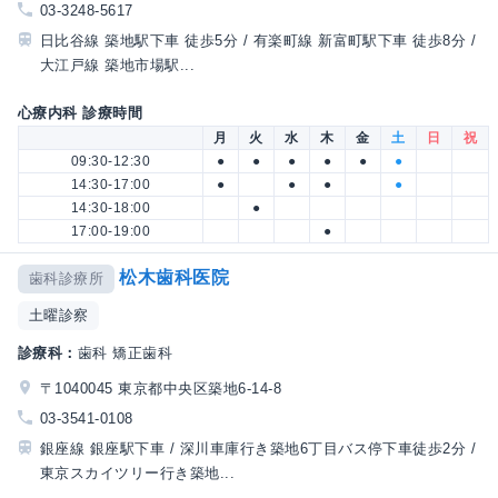
03-3248-5617
日比谷線 築地駅下車 徒歩5分 / 有楽町線 新富町駅下車 徒歩8分 /
大江戸線 築地市場駅...
心療内科 診療時間
月
火
水
木
金
土
日
祝
09:30-12:30
●
●
●
●
●
●
14:30-17:00
●
●
●
●
14:30-18:00
●
17:00-19:00
●
松木歯科医院
歯科診療所
土曜診察
診療科：
歯科 矯正歯科
〒1040045 東京都中央区築地6-14-8
03-3541-0108
銀座線 銀座駅下車 / 深川車庫行き築地6丁目バス停下車徒歩2分 /
東京スカイツリー行き築地...