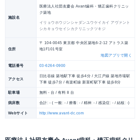
医療法人社団友慶会 Avant歯科・矯正歯科クリニッ
ク築地
施設名
イリョウホウジンシャダンユウケイカイ アヴァント
シカキョウセイシカクリニックツキジ
〒 104-0045 東京都 中央区築地6-2-12 アトラス築
住所
地1F101号室
地図アプリで開く
電話番号
03-6264-0900
日比谷線 築地駅下車 徒歩4分 / 大江戸線 築地市場駅
アクセス
下車 徒歩7分 / 有楽町線 新富町駅下車 徒歩8分
駐車場
無料 - 台 / 有料 8 台
病床数
合計: - ( 一般: - / 療養: - / 精神: - / 感染症: - / 結核: -)
Webサイト
http://www.avant-dc.com