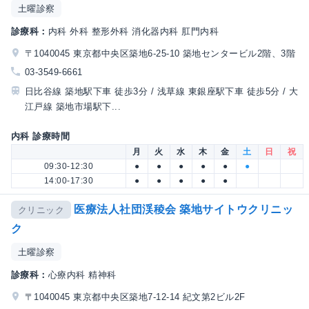
土曜診察
診療科：
内科 外科 整形外科 消化器内科 肛門内科
〒1040045 東京都中央区築地6-25-10 築地センタービル2階、3階
03-3549-6661
日比谷線 築地駅下車 徒歩3分 / 浅草線 東銀座駅下車 徒歩5分 / 大
江戸線 築地市場駅下...
内科 診療時間
月
火
水
木
金
土
日
祝
09:30-12:30
●
●
●
●
●
●
14:00-17:30
●
●
●
●
●
医療法人社団渓稜会 築地サイトウクリニッ
クリニック
ク
土曜診察
診療科：
心療内科 精神科
〒1040045 東京都中央区築地7-12-14 紀文第2ビル2F