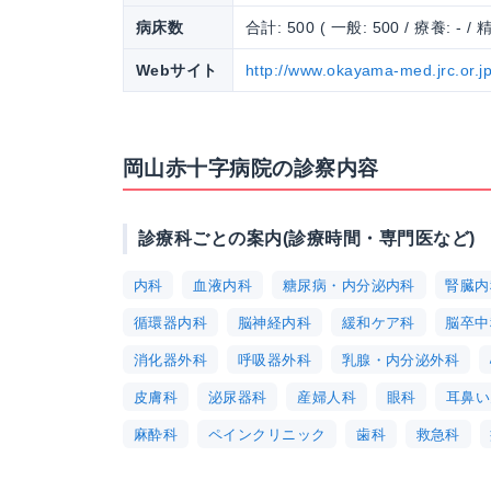
病床数
合計: 500 ( 一般: 500 / 療養: - / 精
Webサイト
http://www.okayama-med.jrc.or.jp
岡山赤十字病院の診察内容
診療科ごとの案内(診療時間・専門医など)
内科
血液内科
糖尿病・内分泌内科
腎臓内
循環器内科
脳神経内科
緩和ケア科
脳卒中
消化器外科
呼吸器外科
乳腺・内分泌外科
皮膚科
泌尿器科
産婦人科
眼科
耳鼻い
麻酔科
ペインクリニック
歯科
救急科