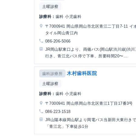
土曜診察
診療科：
歯科 小児歯科
〒7000941 岡山県岡山市北区青江二丁目7-11 イ
タイル岡山青江内
086-206-5066
JR岡山駅東口より、両備バス(岡山駅渋川線)渋川
行き、青江北バス停で下車、所要時間20〜...
木村歯科医院
歯科診療所
土曜診察
診療科：
歯科 小児歯科
〒7000941 岡山県岡山市北区青江1丁目17番3号
086-223-1518
JR山陽本線岡山駅より岡電バス当新田大東行きで
「青江北」下車徒歩1分