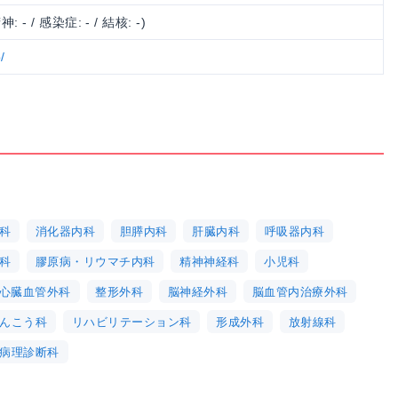
神: - / 感染症: - / 結核: -)
/
科
消化器内科
胆膵内科
肝臓内科
呼吸器内科
科
膠原病・リウマチ内科
精神神経科
小児科
心臓血管外科
整形外科
脳神経外科
脳血管内治療外科
んこう科
リハビリテーション科
形成外科
放射線科
病理診断科