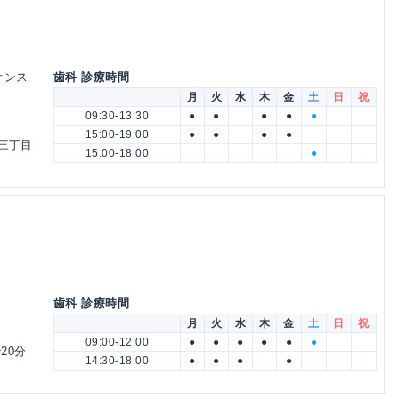
オンス
歯科 診療時間
月
火
水
木
金
土
日
祝
09:30-13:30
●
●
●
●
●
15:00-19:00
●
●
●
●
三丁目
15:00-18:00
●
歯科 診療時間
月
火
水
木
金
土
日
祝
09:00-12:00
●
●
●
●
●
●
20分
14:30-18:00
●
●
●
●