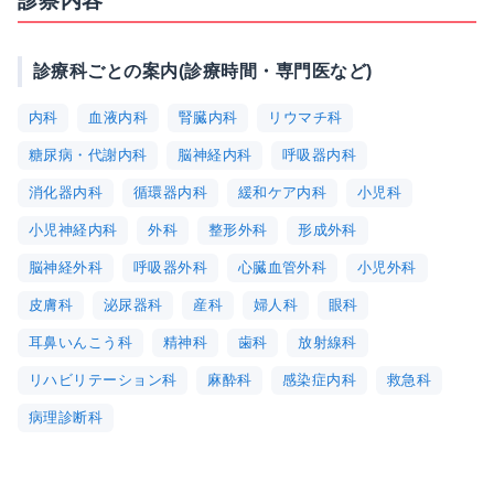
診察内容
診療科ごとの案内(診療時間・専門医など)
内科
血液内科
腎臓内科
リウマチ科
糖尿病・代謝内科
脳神経内科
呼吸器内科
消化器内科
循環器内科
緩和ケア内科
小児科
小児神経内科
外科
整形外科
形成外科
脳神経外科
呼吸器外科
心臓血管外科
小児外科
皮膚科
泌尿器科
産科
婦人科
眼科
耳鼻いんこう科
精神科
歯科
放射線科
リハビリテーション科
麻酔科
感染症内科
救急科
病理診断科