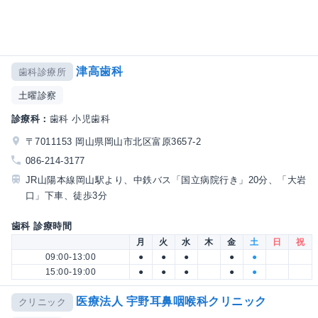
津高歯科
歯科診療所
土曜診察
診療科：
歯科 小児歯科
〒7011153 岡山県岡山市北区富原3657-2
086-214-3177
JR山陽本線岡山駅より、中鉄バス「国立病院行き」20分、「大岩
口」下車、徒歩3分
歯科 診療時間
月
火
水
木
金
土
日
祝
09:00-13:00
●
●
●
●
●
15:00-19:00
●
●
●
●
●
医療法人 宇野耳鼻咽喉科クリニック
クリニック