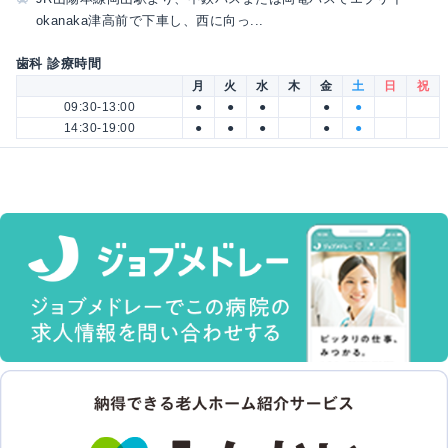
okanaka津高前で下車し、西に向っ...
歯科 診療時間
月
火
水
木
金
土
日
祝
09:30-13:00
●
●
●
●
●
14:30-19:00
●
●
●
●
●