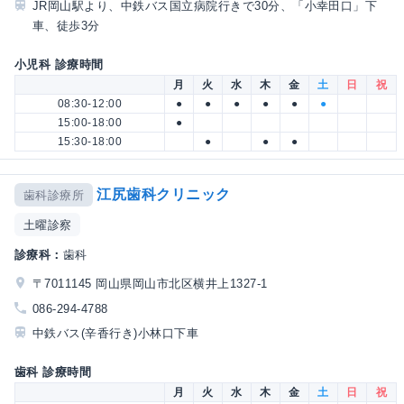
JR岡山駅より、中鉄バス国立病院行きで30分、「小幸田口」下
車、徒歩3分
小児科 診療時間
月
火
水
木
金
土
日
祝
08:30-12:00
●
●
●
●
●
●
15:00-18:00
●
15:30-18:00
●
●
●
江尻歯科クリニック
歯科診療所
土曜診察
診療科：
歯科
〒7011145 岡山県岡山市北区横井上1327-1
086-294-4788
中鉄バス(辛香行き)小林口下車
歯科 診療時間
月
火
水
木
金
土
日
祝