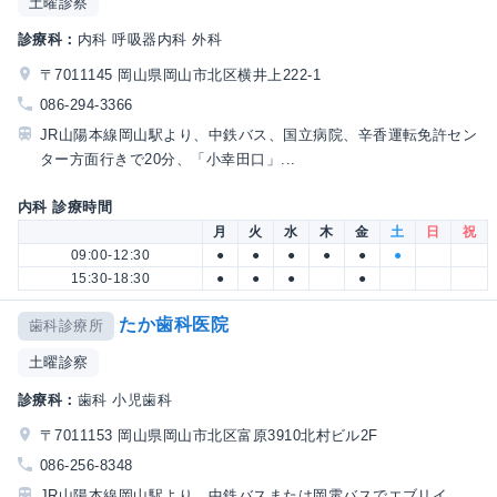
土曜診察
診療科：
内科 呼吸器内科 外科
〒7011145 岡山県岡山市北区横井上222-1
086-294-3366
JR山陽本線岡山駅より、中鉄バス、国立病院、辛香運転免許セン
ター方面行きで20分、「小幸田口」...
内科 診療時間
月
火
水
木
金
土
日
祝
09:00-12:30
●
●
●
●
●
●
15:30-18:30
●
●
●
●
たか歯科医院
歯科診療所
土曜診察
診療科：
歯科 小児歯科
〒7011153 岡山県岡山市北区富原3910北村ビル2F
086-256-8348
JR山陽本線岡山駅より、中鉄バスまたは岡電バスでエブリイ