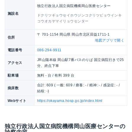
独立行政法人国立病院機構岡山医療センター
施設名
ドクリツギョウセイホウジンコクリツビョウインキ
コウオカヤマイリョウセンター
〒 701-1154 岡山県 岡山市北区田益1711-1
住所
地図アプリで開く
電話番号
086-294-9911
JR山陽本線 岡山駅7番バスのりば 国立病院行きで25
アクセス
分、終点下車
駐車場
無料 - 台 / 有料 399 台
合計: 609 ( 一般: 609 / 療養: - / 精神: - / 感染症: - /
病床数
結核: -)
Webサイト
https://okayama.hosp.go.jp/index.html
独立行政法人国立病院機構岡山医療センターの