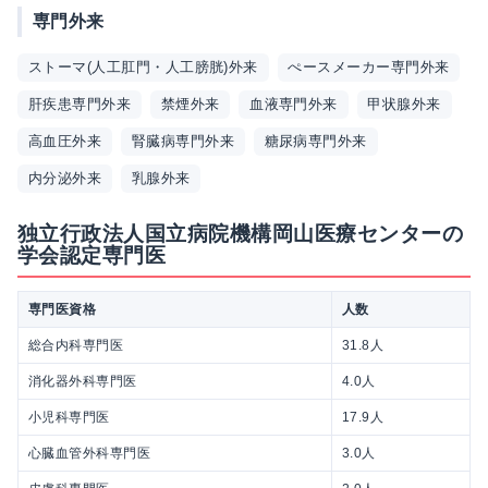
専門外来
ストーマ(人工肛門・人工膀胱)外来
ぺースメーカー専門外来
肝疾患専門外来
禁煙外来
血液専門外来
甲状腺外来
高血圧外来
腎臓病専門外来
糖尿病専門外来
内分泌外来
乳腺外来
独立行政法人国立病院機構岡山医療センターの
学会認定専門医
専門医資格
人数
総合内科専門医
31.8人
消化器外科専門医
4.0人
小児科専門医
17.9人
心臓血管外科専門医
3.0人