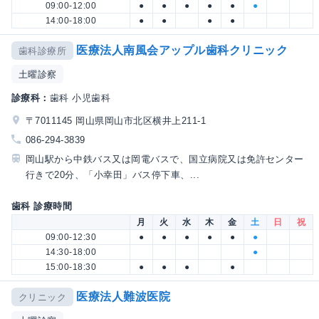
09:00-12:00
●
●
●
●
●
●
14:00-18:00
●
●
●
●
医療法人南風会アップル歯科クリニック
歯科診療所
土曜診察
診療科：
歯科 小児歯科
〒7011145 岡山県岡山市北区横井上211-1
086-294-3839
岡山駅から中鉄バス又は岡電バスで、国立病院又は免許センター
行きで20分、「小幸田」バス停下車、...
歯科 診療時間
月
火
水
木
金
土
日
祝
09:00-12:30
●
●
●
●
●
●
14:30-18:00
●
15:00-18:30
●
●
●
●
医療法人難波医院
クリニック