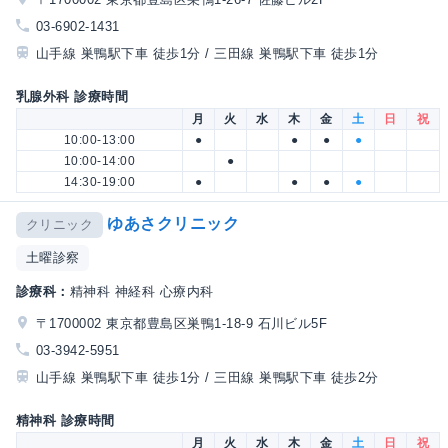
03-6902-1431
山手線 巣鴨駅下車 徒歩1分 / 三田線 巣鴨駅下車 徒歩1分
乳腺外科 診療時間
月
火
水
木
金
土
日
祝
10:00-13:00
●
●
●
●
10:00-14:00
●
14:30-19:00
●
●
●
●
ゆあさクリニック
クリニック
土曜診察
診療科：
精神科 神経科 心療内科
〒1700002 東京都豊島区巣鴨1-18-9 石川ビル5F
03-3942-5951
山手線 巣鴨駅下車 徒歩1分 / 三田線 巣鴨駅下車 徒歩2分
精神科 診療時間
月
火
水
木
金
土
日
祝