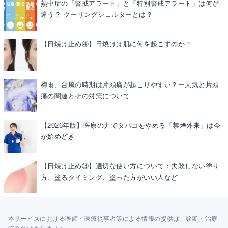
熱中症の「警戒アラート」と「特別警戒アラート」は何が
違う？ クーリングシェルターとは？
【日焼け止め④】日焼けは肌に何を起こすのか？
梅雨、台風の時期は片頭痛が起こりやすい？ー天気と片頭
痛の関連とその対策について
【2026年版】医療の力でタバコをやめる「禁煙外来」は今
が始めどき
【日焼け止め③】適切な使い方について：失敗しない塗り
方、塗るタイミング、塗った方がいい人など
本サービスにおける医師・医療従事者等による情報の提供は、診断・治療