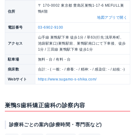
〒 170-0002 東京都 豊島区巣鴨1-17-6 MEFULL巣
住所
鴨4階
地図アプリで開く
電話番号
03-6902-9100
山手線 巣鴨駅下車 徒歩1分 / 草63(行先:浅草寿町、
アクセス
池袋駅東口)巣鴨駅前、巣鴨駅南口にて下車後、徒歩
1分 / 三田線 巣鴨駅下車 徒歩1分
駐車場
無料 - 台 / 有料 - 台
病床数
合計: - ( 一般: - / 療養: - / 精神: - / 感染症: - / 結核: -)
Webサイト
https://www.sugamo-s-shika.com/
巣鴨S歯科矯正歯科の診察内容
診療科ごとの案内(診療時間・専門医など)