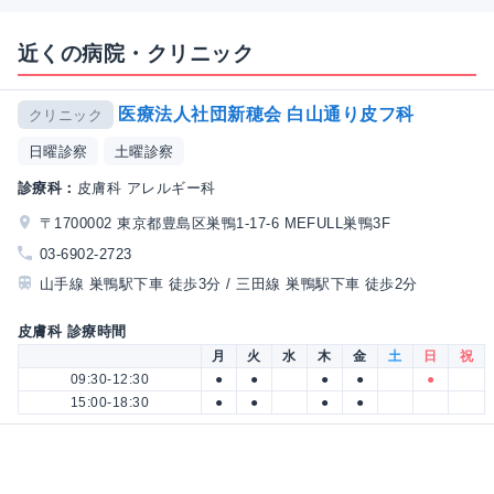
近くの病院・クリニック
医療法人社団新穂会 白山通り皮フ科
クリニック
日曜診察
土曜診察
診療科：
皮膚科 アレルギー科
〒1700002 東京都豊島区巣鴨1-17-6 MEFULL巣鴨3F
03-6902-2723
山手線 巣鴨駅下車 徒歩3分 / 三田線 巣鴨駅下車 徒歩2分
皮膚科 診療時間
月
火
水
木
金
土
日
祝
09:30-12:30
●
●
●
●
●
15:00-18:30
●
●
●
●