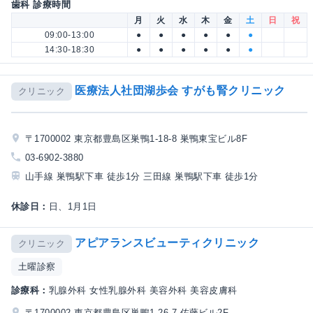
歯科 診療時間
月
火
水
木
金
土
日
祝
09:00-13:00
●
●
●
●
●
●
14:30-18:30
●
●
●
●
●
●
医療法人社団湖歩会 すがも腎クリニック
クリニック
〒1700002 東京都豊島区巣鴨1-18-8 巣鴨東宝ビル8F
03-6902-3880
山手線 巣鴨駅下車 徒歩1分 三田線 巣鴨駅下車 徒歩1分
休診日：
日、1月1日
アピアランスビューティクリニック
クリニック
土曜診察
診療科：
乳腺外科 女性乳腺外科 美容外科 美容皮膚科
〒1700002 東京都豊島区巣鴨1-26-7 佐藤ビル2F