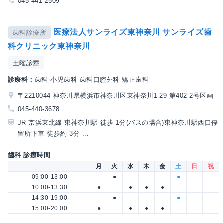
045-441-2509
医療法人サンライズ東神奈川 サンライズ歯
歯科診療所
科クリニック東神奈川
土曜診察
診療科：
歯科 小児歯科 歯科口腔外科 矯正歯科
〒2210044 神奈川県横浜市神奈川区東神奈川1-29 第402-2号区画
045-440-3678
JR 京浜東北線 東神奈川駅 徒歩 1分(バスの場合)東神奈川駅西口停
留所下車 徒歩約 3分 ...
歯科 診療時間
月
火
水
木
金
土
日
祝
09:00-13:00
●
●
10:00-13:30
●
●
●
●
14:30-19:00
●
●
15:00-20:00
●
●
●
●