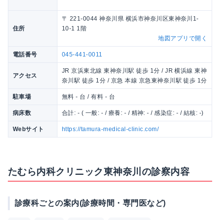
〒 221-0044 神奈川県 横浜市神奈川区東神奈川1-
住所
10-1 1階
地図アプリで開く
電話番号
045-441-0011
JR 京浜東北線 東神奈川駅 徒歩 1分 / JR 横浜線 東神
アクセス
奈川駅 徒歩 1分 / 京急 本線 京急東神奈川駅 徒歩 1分
駐車場
無料 - 台 / 有料 - 台
病床数
合計: - ( 一般: - / 療養: - / 精神: - / 感染症: - / 結核: -)
Webサイト
https://tamura-medical-clinic.com/
たむら内科クリニック東神奈川の診察内容
診療科ごとの案内(診療時間・専門医など)