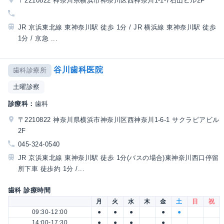
〒2210822 神奈川県横浜市神奈川区西神奈川1-1-7石山ビル2F
JR 京浜東北線 東神奈川駅 徒歩 1分 / JR 横浜線 東神奈川駅 徒歩
1分 / 京急 ...
谷川歯科医院
歯科診療所
土曜診察
診療科：
歯科
〒2210822 神奈川県横浜市神奈川区西神奈川1-6-1 サクラピアビル
2F
045-324-0540
JR 京浜東北線 東神奈川駅 徒歩 1分(バスの場合)東神奈川西口停留
所下車 徒歩約 1分 /...
歯科 診療時間
月
火
水
木
金
土
日
祝
09:30-12:00
●
●
●
●
●
14:00-17:30
●
●
●
●