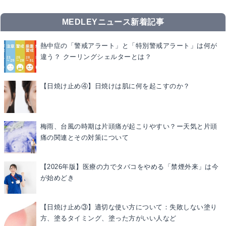
MEDLEYニュース新着記事
熱中症の「警戒アラート」と「特別警戒アラート」は何が
違う？ クーリングシェルターとは？
【日焼け止め④】日焼けは肌に何を起こすのか？
梅雨、台風の時期は片頭痛が起こりやすい？ー天気と片頭
痛の関連とその対策について
【2026年版】医療の力でタバコをやめる「禁煙外来」は今
が始めどき
【日焼け止め③】適切な使い方について：失敗しない塗り
方、塗るタイミング、塗った方がいい人など