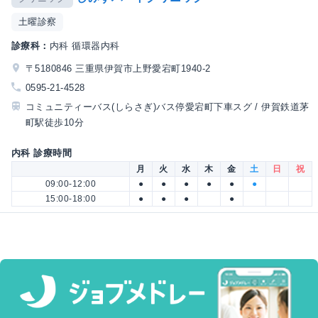
土曜診察
診療科：
内科 循環器内科
〒5180846 三重県伊賀市上野愛宕町1940-2
0595-21-4528
コミュニティーバス(しらさぎ)バス停愛宕町下車スグ / 伊賀鉄道茅
町駅徒歩10分
内科 診療時間
月
火
水
木
金
土
日
祝
09:00-12:00
●
●
●
●
●
●
15:00-18:00
●
●
●
●