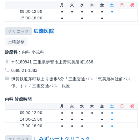
月
火
水
木
金
土
日
祝
09:00-12:00
●
●
●
●
●
●
15:00-18:00
●
●
●
広瀬医院
クリニック
土曜診察
診療科：
内科 小児科
〒5180841 三重県伊賀市上野恵美須町1638
0595-21-1383
伊賀鉄道茅町駅より徒歩5分 / 三重交通バス「恵美須神社前バス
停」すぐ / 三重交通バス「銀座...
内科 診療時間
月
火
水
木
金
土
日
祝
09:00-12:00
●
●
●
●
●
●
14:00-15:00
●
●
●
●
●
17:00-18:00
●
●
●
●
●
しみずハートクリニック
クリニック