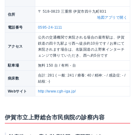
〒 518-0823 三重県 伊賀市四十九町831
住所
地図アプリで開く
電話番号
0595-24-1111
公共の交通機関で来院される場合の最寄駅は、伊賀
鉄道の四十九駅より西へ徒歩約10分です / お車にて
アクセス
来院されます場合は、名阪国道の上野東インターチ
ェンジで降りていただき、西へ約5分です
駐車場
無料 150 台 / 有料 - 台
合計: 281 ( 一般: 241 / 療養: 40 / 精神: - / 感染症: - /
病床数
結核: -)
Webサイト
http://www.cgh-iga.jp/
伊賀市立上野総合市民病院の診察内容