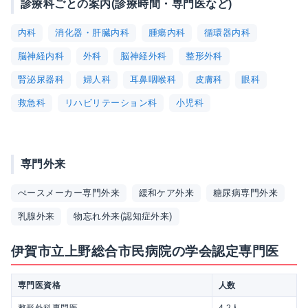
診療科ごとの案内(診療時間・専門医など)
内科
消化器・肝臓内科
腫瘍内科
循環器内科
脳神経内科
外科
脳神経外科
整形外科
腎泌尿器科
婦人科
耳鼻咽喉科
皮膚科
眼科
救急科
リハビリテーション科
小児科
専門外来
ぺースメーカー専門外来
緩和ケア外来
糖尿病専門外来
乳腺外来
物忘れ外来(認知症外来)
伊賀市立上野総合市民病院の学会認定専門医
専門医資格
人数
整形外科専門医
4.2人