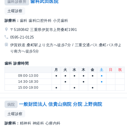
歯科武田医院
歯科診療所
土曜診察
診療科：
歯科 歯科口腔外科 小児歯科
〒5180842 三重県伊賀市上野桑町1991
0595-21-0125
伊賀鉄道:桑町駅より北方へ徒歩7分 / 三重交通バス:桑町バス停よ
り南方へ徒歩5分
歯科 診療時間
月
火
水
木
金
土
日
祝
09:00-13:00
●
●
●
●
●
●
14:30-18:30
●
●
●
15:00-19:00
●
●
●
一般財団法人 信貴山病院 分院 上野病院
病院
土曜診察
診療科：
精神科 神経科 心療内科