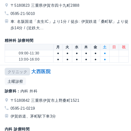
〒5180823 三重県伊賀市四十九町2888
0595-21-5010
車: 名阪国道「友生IC」より1分 / 徒歩: 伊賀鉄道「桑町駅」より徒
歩14分 / (近鉄大...
精神科 診療時間
月
火
水
木
金
土
日
祝
09:00-11:30
●
●
●
●
●
●
13:00-16:00
●
●
●
●
●
●
大西医院
クリニック
土曜診察
診療科：
内科 外科
〒5180842 三重県伊賀市上野桑町1521
0595-21-0219
伊賀鉄道、茅町駅下車3分
内科 診療時間