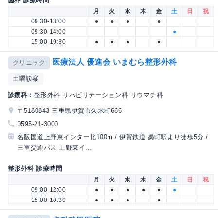
歯科 診療時間
月
火
水
木
金
土
日
祝
09:30-13:00
●
●
●
●
09:30-14:00
●
15:00-19:30
●
●
●
●
医療法人 優進会 いまむら整形外科
クリニック
土曜診察
診療科：
整形外科 リハビリテーション科 リウマチ科
〒5180843 三重県伊賀市久米町666
0595-21-3000
名阪国道上野東インター北100m / 伊賀鉄道 桑町駅より徒歩5分 /
三重交通バス 上野東イ...
整形外科 診療時間
月
火
水
木
金
土
日
祝
09:00-12:00
●
●
●
●
●
●
15:00-18:30
●
●
●
●