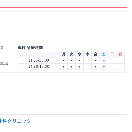
1階
歯科 診療時間
月
火
水
木
金
土
日
祝
11:00-13:00
●
●
●
●
●
駐車場
14:30-19:00
●
●
●
●
●
外科クリニック