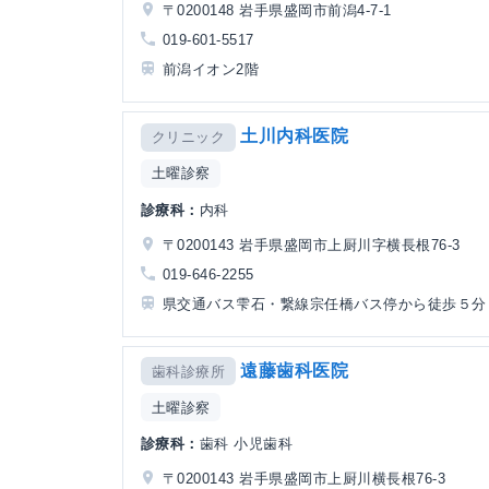
〒0200148 岩手県盛岡市前潟4-7-1
019-601-5517
前潟イオン2階
土川内科医院
クリニック
土曜診察
診療科：
内科
〒0200143 岩手県盛岡市上厨川字横長根76-3
019-646-2255
県交通バス雫石・繋線宗任橋バス停から徒歩５分
遠藤歯科医院
歯科診療所
土曜診察
診療科：
歯科 小児歯科
〒0200143 岩手県盛岡市上厨川横長根76-3