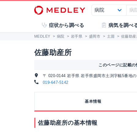
症状から調べる
病気を調べ
MEDLEY
>
病院
>
岩手県
>
盛岡市
>
土淵
>
佐藤助産
佐藤助産所
このページに記載の情
〒 020-0144 岩手県 岩手県盛岡市土渕字幅5番地の
019-647-5142
基本情報
佐藤助産所の基本情報