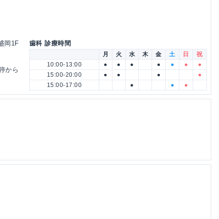
盛岡1F
歯科 診療時間
月
火
水
木
金
土
日
祝
10:00-13:00
●
●
●
●
●
●
●
停から
15:00-20:00
●
●
●
●
15:00-17:00
●
●
●