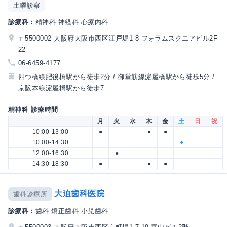
土曜診察
診療科：
精神科 神経科 心療内科
〒5500002 大阪府大阪市西区江戸堀1-8 フォラムスクエアビル2F
22
06-6459-4177
四つ橋線肥後橋駅から徒歩2分 / 御堂筋線淀屋橋駅から徒歩5分 /
京阪本線淀屋橋駅から徒歩7...
精神科 診療時間
月
火
水
木
金
土
日
祝
10:00-13:00
●
●
●
10:00-14:30
●
12:00-16:30
●
14:30-18:30
●
●
●
大迫歯科医院
歯科診療所
診療科：
歯科 矯正歯科 小児歯科