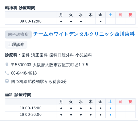
精神科 診療時間
月
火
水
木
金
土
日
祝
09:00-12:00
●
●
●
●
チームホワイトデンタルクリニック西川歯科
歯科診療所
土曜診察
診療科：
歯科 矯正歯科 歯科口腔外科 小児歯科
〒5500003 大阪府大阪市西区京町堀1-7-5
06-6448-4618
四つ橋線肥後橋駅から徒歩3分
歯科 診療時間
月
火
水
木
金
土
日
祝
10:00-15:00
●
●
●
●
●
●
16:00-20:00
●
●
●
●
●
●