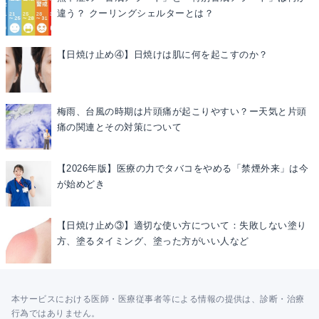
違う？ クーリングシェルターとは？
【日焼け止め④】日焼けは肌に何を起こすのか？
梅雨、台風の時期は片頭痛が起こりやすい？ー天気と片頭
痛の関連とその対策について
【2026年版】医療の力でタバコをやめる「禁煙外来」は今
が始めどき
【日焼け止め③】適切な使い方について：失敗しない塗り
方、塗るタイミング、塗った方がいい人など
本サービスにおける医師・医療従事者等による情報の提供は、診断・治療
行為ではありません。