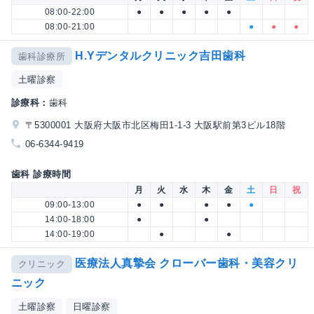
08:00-22:00
●
●
●
●
●
08:00-21:00
●
●
●
H.Yデンタルクリニック吉田歯科
歯科診療所
土曜診察
診療科：
歯科
〒5300001 大阪府大阪市北区梅田1-1-3 大阪駅前第3ビル18階
06-6344-9419
歯科 診療時間
月
火
水
木
金
土
日
祝
09:00-13:00
●
●
●
●
●
14:00-18:00
●
●
14:00-19:00
●
●
医療法人真摯会 クローバー歯科・美容クリ
クリニック
ニック
土曜診察
日曜診察