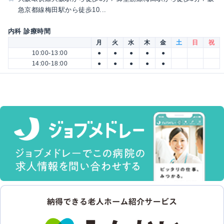
急京都線梅田駅から徒歩10...
内科 診療時間
月
火
水
木
金
土
日
祝
10:00-13:00
●
●
●
●
●
14:00-18:00
●
●
●
●
●