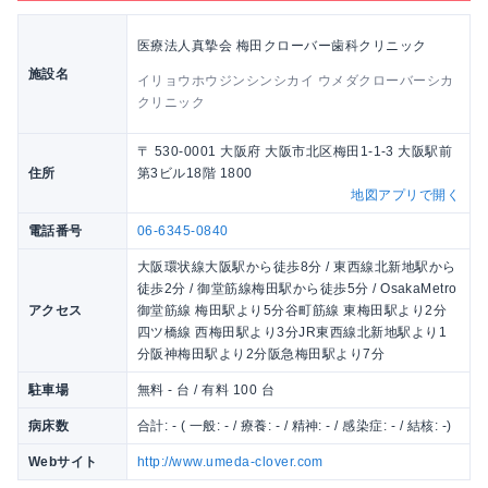
医療法人真摯会 梅田クローバー歯科クリニック
施設名
イリョウホウジンシンシカイ ウメダクローバーシカ
クリニック
〒 530-0001 大阪府 大阪市北区梅田1-1-3 大阪駅前
住所
第3ビル18階 1800
地図アプリで開く
電話番号
06-6345-0840
大阪環状線大阪駅から徒歩8分 / 東西線北新地駅から
徒歩2分 / 御堂筋線梅田駅から徒歩5分 / OsakaMetro
アクセス
御堂筋線 梅田駅より5分谷町筋線 東梅田駅より2分
四ツ橋線 西梅田駅より3分JR東西線北新地駅より1
分阪神梅田駅より2分阪急梅田駅より7分
駐車場
無料 - 台 / 有料 100 台
病床数
合計: - ( 一般: - / 療養: - / 精神: - / 感染症: - / 結核: -)
Webサイト
http://www.umeda-clover.com