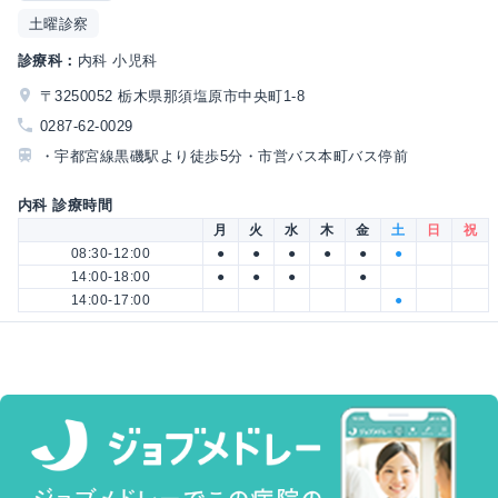
土曜診察
診療科：
内科 小児科
〒3250052 栃木県那須塩原市中央町1-8
0287-62-0029
・宇都宮線黒磯駅より徒歩5分・市営バス本町バス停前
内科 診療時間
月
火
水
木
金
土
日
祝
08:30-12:00
●
●
●
●
●
●
14:00-18:00
●
●
●
●
14:00-17:00
●