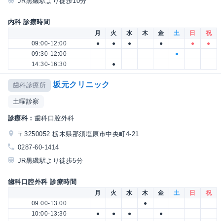
JR黒磯駅より徒歩10分
内科 診療時間
月
火
水
木
金
土
日
祝
09:00-12:00
●
●
●
●
●
●
09:30-12:00
●
14:30-16:30
●
坂元クリニック
歯科診療所
土曜診察
診療科：
歯科口腔外科
〒3250052 栃木県那須塩原市中央町4-21
0287-60-1414
JR黒磯駅より徒歩5分
歯科口腔外科 診療時間
月
火
水
木
金
土
日
祝
09:00-13:00
●
10:00-13:30
●
●
●
●