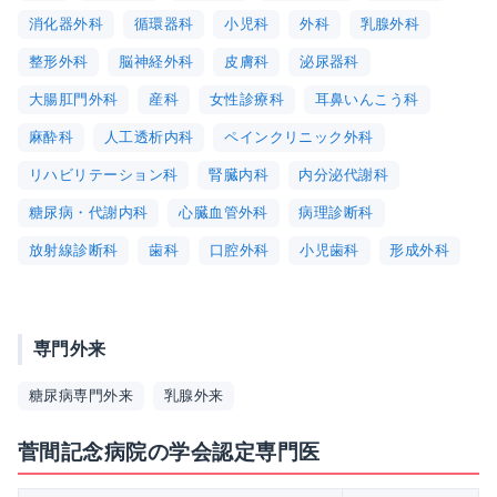
消化器外科
循環器科
小児科
外科
乳腺外科
整形外科
脳神経外科
皮膚科
泌尿器科
大腸肛門外科
産科
女性診療科
耳鼻いんこう科
麻酔科
人工透析内科
ペインクリニック外科
リハビリテーション科
腎臓内科
内分泌代謝科
糖尿病・代謝内科
心臓血管外科
病理診断科
放射線診断科
歯科
口腔外科
小児歯科
形成外科
専門外来
糖尿病専門外来
乳腺外来
菅間記念病院の学会認定専門医