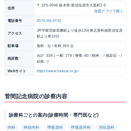
〒 325-0046 栃木県 那須塩原市大黒町2-5
住所
地図アプリで開く
電話番号
0570-08-0733
JR宇都宮線黒磯駅より徒歩13分東北新幹線那須塩原
アクセス
駅より車10分
駐車場
無料 - 台 / 有料 350 台
合計: 338 ( 一般: 278 / 療養: 60 / 精神: - / 感染症: - /
病床数
結核: -)
Webサイト
https://www.hakuai.or.jp/
菅間記念病院の診察内容
診療科ごとの案内(診療時間・専門医など)
内科
神経内科
呼吸器科
呼吸器外科
消化器科