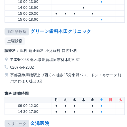
10:00-13:00
●
14:00-18:00
●
15:00-20:30
●
●
●
●
15:00-18:00
●
グリーン歯科本田クリニック
歯科診療所
土曜診察
診療科：
歯科 矯正歯科 小児歯科 口腔外科
〒3250048 栃木県那須塩原市材木町6-32
0287-64-2332
宇都宮線黒磯駅より西方へ徒歩15分東野バス、ドン・キホーテ前
バス停より徒歩3分
歯科 診療時間
月
火
水
木
金
土
日
祝
09:00-12:30
●
●
●
●
●
14:30-17:00
●
●
●
●
●
金澤医院
クリニック