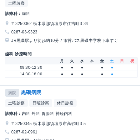
土曜診察
診療科：
歯科
〒3250062 栃木県那須塩原市住吉町3-34
0287-63-9323
JR黒磯駅より徒歩約10分 / 市営バス黒磯中学校下車すぐ
歯科 診療時間
月
火
水
木
金
土
日
祝
09:30-12:30
●
●
●
●
●
14:30-18:00
●
●
●
●
●
黒磯病院
病院
土曜診察
日曜診察
休日診察
診療科：
内科 外科 胃腸科 神経内科
〒3250045 栃木県那須塩原市高砂町3-5
0287-62-0961