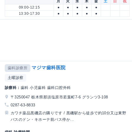
月
火
水
木
金
土
日
祝
09:00-12:15
●
●
●
●
●
13:30-17:30
●
●
●
●
●
マジマ歯科医院
歯科診療所
土曜診察
診療科：
歯科 小児歯科 歯科口腔外科
〒3250047 栃木県那須塩原市若葉町7-6 グランツ3-108
0287-63-8833
カワチ薬品黒磯店の隣りです / 黒磯駅から徒歩で約10分又は東野
バスのドン・キホーテ前バス停か...