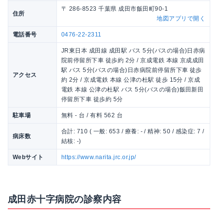
〒 286-8523 千葉県 成田市飯田町90-1
住所
地図アプリで開く
電話番号
0476-22-2311
JR東日本 成田線 成田駅 バス 5分(バスの場合)日赤病
院前停留所下車 徒歩約 2分 / 京成電鉄 本線 京成成田
駅 バス 5分(バスの場合)日赤病院前停留所下車 徒歩
アクセス
約 2分 / 京成電鉄 本線 公津の杜駅 徒歩 15分 / 京成
電鉄 本線 公津の杜駅 バス 5分(バスの場合)飯田新田
停留所下車 徒歩約 5分
駐車場
無料 - 台 / 有料 562 台
合計: 710 ( 一般: 653 / 療養: - / 精神: 50 / 感染症: 7 /
病床数
結核: -)
Webサイト
https://www.narita.jrc.or.jp/
成田赤十字病院の診察内容