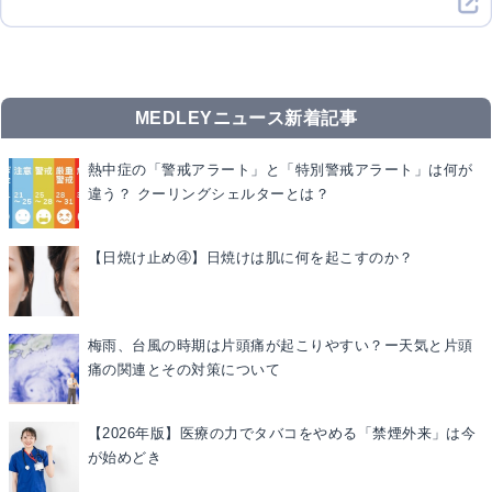
MEDLEYニュース新着記事
熱中症の「警戒アラート」と「特別警戒アラート」は何が
違う？ クーリングシェルターとは？
【日焼け止め④】日焼けは肌に何を起こすのか？
梅雨、台風の時期は片頭痛が起こりやすい？ー天気と片頭
痛の関連とその対策について
【2026年版】医療の力でタバコをやめる「禁煙外来」は今
が始めどき