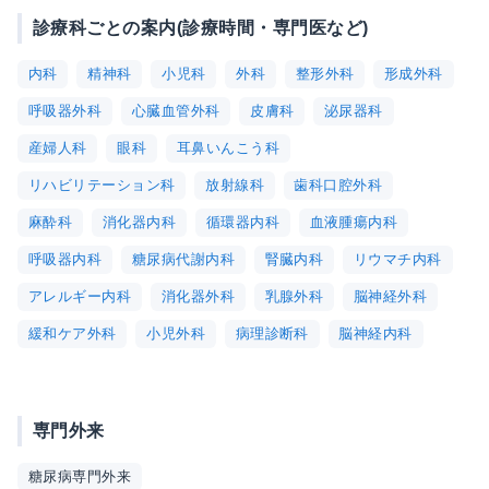
診療科ごとの案内(診療時間・専門医など)
内科
精神科
小児科
外科
整形外科
形成外科
呼吸器外科
心臓血管外科
皮膚科
泌尿器科
産婦人科
眼科
耳鼻いんこう科
リハビリテーション科
放射線科
歯科口腔外科
麻酔科
消化器内科
循環器内科
血液腫瘍内科
呼吸器内科
糖尿病代謝内科
腎臓内科
リウマチ内科
アレルギー内科
消化器外科
乳腺外科
脳神経外科
緩和ケア外科
小児外科
病理診断科
脳神経内科
専門外来
糖尿病専門外来