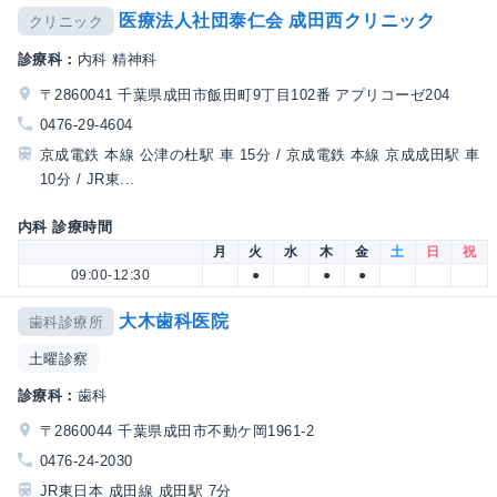
医療法人社団泰仁会 成田西クリニック
クリニック
診療科：
内科 精神科
〒2860041 千葉県成田市飯田町9丁目102番 アプリコーゼ204
0476-29-4604
京成電鉄 本線 公津の杜駅 車 15分 / 京成電鉄 本線 京成成田駅 車
10分 / JR東...
内科 診療時間
月
火
水
木
金
土
日
祝
09:00-12:30
●
●
●
大木歯科医院
歯科診療所
土曜診察
診療科：
歯科
〒2860044 千葉県成田市不動ケ岡1961-2
0476-24-2030
JR東日本 成田線 成田駅 7分