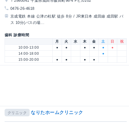
〒2860041 千葉県成田市飯田町98-4 Fビル202
0476-26-4618
京成電鉄 本線 公津の杜駅 徒歩 8分 / JR東日本 成田線 成田駅 バ
ス 10分(バスの場...
歯科 診療時間
月
火
水
木
金
土
日
祝
10:00-13:00
●
●
●
●
●
●
14:00-18:00
●
15:00-20:00
●
●
●
●
なりたホームクリニック
クリニック