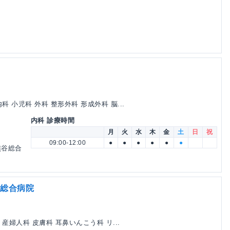
 小児科 外科 整形外科 形成外科 脳...
内科 診療時間
月
火
水
木
金
土
日
祝
09:00-12:00
●
●
●
●
●
●
熊谷総合
谷総合病院
 産婦人科 皮膚科 耳鼻いんこう科 リ...