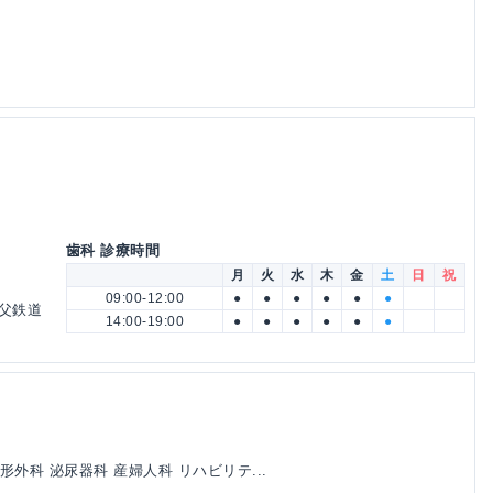
歯科 診療時間
月
火
水
木
金
土
日
祝
09:00-12:00
●
●
●
●
●
●
秩父鉄道
14:00-19:00
●
●
●
●
●
●
形外科 泌尿器科 産婦人科 リハビリテ...