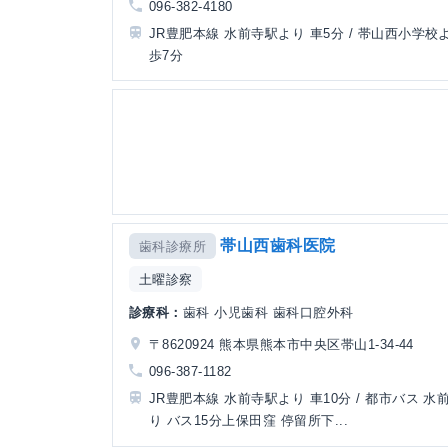
096-382-4180
JR豊肥本線 水前寺駅より 車5分 / 帯山西小学校
歩7分
帯山西歯科医院
歯科診療所
土曜診察
診療科：
歯科 小児歯科 歯科口腔外科
〒8620924 熊本県熊本市中央区帯山1-34-44
096-387-1182
JR豊肥本線 水前寺駅より 車10分 / 都市バス 水
り バス15分上保田窪 停留所下...