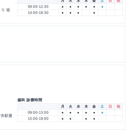
月
火
水
木
金
土
日
祝
09:00-12:30
●
●
●
●
●
●
より 徒
14:00-18:30
●
●
●
●
歯科 診療時間
月
火
水
木
金
土
日
祝
09:00-13:00
●
●
●
●
●
●
前寺駅通
15:00-19:00
●
●
●
●