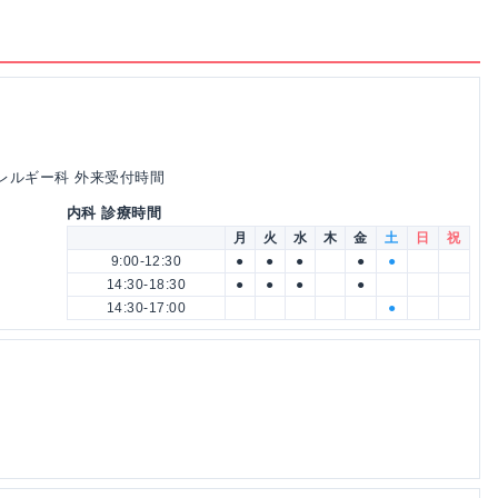
アレルギー科 外来受付時間
内科 診療時間
月
火
水
木
金
土
日
祝
9:00-12:30
●
●
●
●
●
14:30-18:30
●
●
●
●
14:30-17:00
●