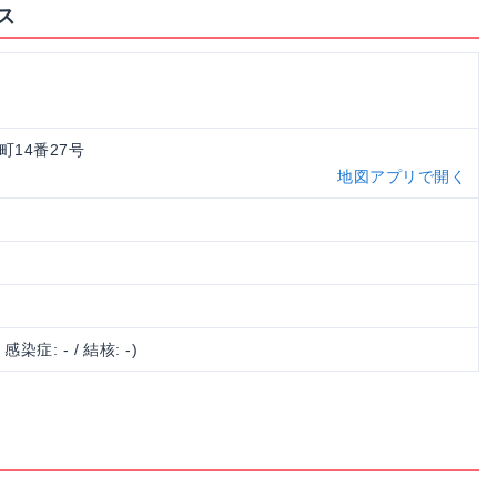
ス
石町14番27号
地図アプリで開く
/ 感染症: - / 結核: -)