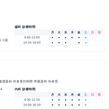
歯科 診療時間
月
火
水
木
金
土
日
祝
9:00-13:00
●
●
●
●
●
●
より徒
14:30-19:00
●
●
●
●
●
環器科 外来受付時間 呼吸器科 外来受...
4
内科 診療時間
月
火
水
木
金
土
日
祝
8:30-12:30
●
●
●
●
●
●
14:00-18:30
●
●
●
●
●
●