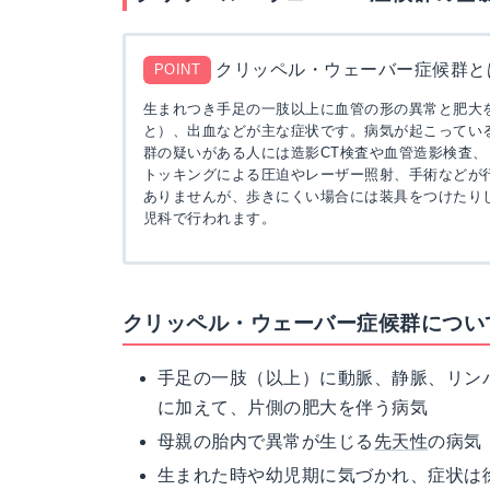
クリッペル・ウェーバー症候群と
POINT
生まれつき手足の一肢以上に血管の形の異常と肥大
と）、出血などが主な症状です。病気が起こってい
群の疑いがある人には造影CT検査や血管造影検査
トッキングによる圧迫やレーザー照射、手術などが
ありませんが、歩きにくい場合には装具をつけたり
児科で行われます。
クリッペル・ウェーバー症候群につい
手足の一肢（以上）に動脈、静脈、リン
に加えて、片側の肥大を伴う病気
母親の胎内で異常が生じる
先天性
の病気
生まれた時や幼児期に気づかれ、症状は