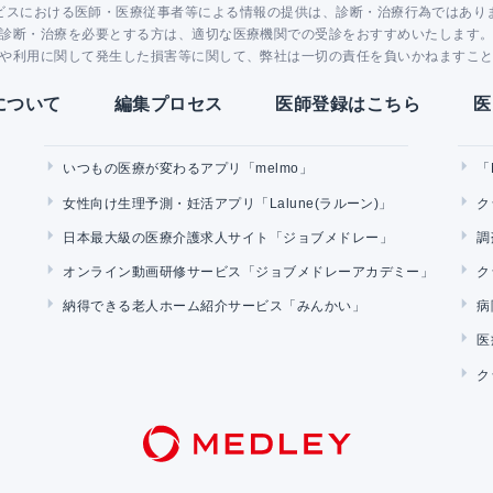
ビスにおける医師・医療従事者等による情報の提供は、診断・治療行為ではあり
診断・治療を必要とする方は、適切な医療機関での受診をおすすめいたします
や利用に関して発生した損害等に関して、弊社は一切の責任を負いかねますこ
Yについて
編集プロセス
医師登録はこちら
医
いつもの医療が変わるアプリ「melmo」
「
女性向け生理予測・妊活アプリ「Lalune(ラルーン)」
ク
日本最大級の医療介護求人サイト「ジョブメドレー」
調
オンライン動画研修サービス「ジョブメドレーアカデミー」
ク
納得できる老人ホーム紹介サービス「みんかい」
病
医
ク