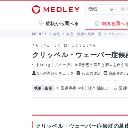
症状から調べる
病気を調べ
MEDLEY
>
病気
>
血液・血管の病気一覧
>
クリッペル
くりっぺる・うぇーばーしょうこうぐん
クリッペル・ウェーバー症候
生まれつき手足の一肢に血管形態の異常と肥大を伴う
5人の医師がチェック
76回の改訂
最終更新: 20
医療事典 MEDLEY 編集チーム 医
執筆・監修
クリッペル・ウェーバー症候群の基