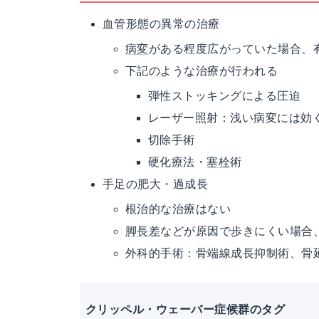
血管形態の異常の治療
病変
がある程度広がっていた場合、
下記のような治療が行われる
弾性ストッキングによる圧迫
レーザー照射：浅い病変には効
切除手術
硬化療法・
塞栓
術
手足の肥大・過成長
根治的な治療はない
脚長差
などが原因で歩きにくい場合
外科的手術：骨端線成長抑制術、骨
クリッペル・ウェーバー症候群のタグ