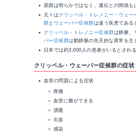
原因は明らかではなく、遺伝との関係も
元々は
クリッペル・トレノニー・ウェー
群
と
ウェーバー症候群
は違う疾患である
クリッペル・トレノニー症候群
は静脈、
バー症候群
は動静脈の先天的な異常を主
日本では約3,000人の患者がいるとされ
クリッペル・ウェーバー症候群の症状
血管の問題による症状
疼痛
血管に瘤ができる
潰瘍
出血
感染