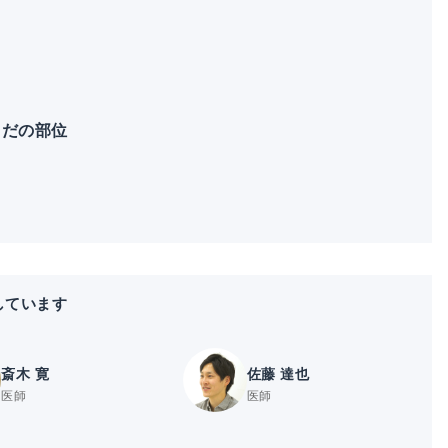
らだの部位
しています
斎木 寛
佐藤 達也
医師
医師