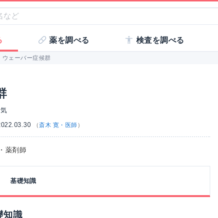
る
薬を調べる
検査を調べる
・ウェーバー症候群
群
病気
22.03.30
（
斎木 寛・医師
）
師・薬剤師
基礎知識
礎知識