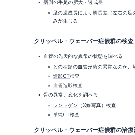
病側の手足の肥大・過成長
足の過成長により
脚長差
（左右の足
みが生じる
クリッペル・ウェーバー症候群の検査
血管の先天的な異常の状態を調べる
どの種類の血管形態の異常なのか、
造影
CT
検査
血管造影検査
骨の異常、変化を調べる
レントゲン
（
X線
写真）検査
単純CT検査
クリッペル・ウェーバー症候群の治療