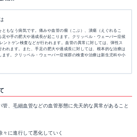
は
をともなう病気です。痛みや血管の瘤（こぶ）、潰瘍（えぐれるこ
る足や手の肥大や過成長が起こります。クリッペル・ウェーバー症候
、レントゲン検査などが行われます。血管の異常に対しては、弾性ス
行われます。また、手足の肥大や過成長に対しては、根本的な治療は
します。クリッペル・ウェーバー症候群の検査や治療は新生児科や小
て
パ管、
毛細血管
などの血管形態に先天的な異常があること
徐々に進行して悪化していく