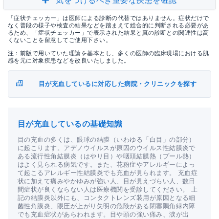
気をつけるべき重要な疾患を確認
「症状チェッカー」は医師による診断の代替ではありません。症状だけで
なく普段の様子や検査の結果などを踏まえて総合的に判断される必要があ
るため、「症状チェッカー」で表示された結果と真の診断との関連性は高
くないことを留意してご使用下さい。
注：前版で用いていた理論を基本とし、多くの医師の臨床現場における肌
感を元に対象疾患などを改良いたしました。
目が充血しているに対応した病院・クリニックを探す
目が充血しているの基礎知識
目の充血の多くは、眼球の結膜（いわゆる「白目」の部分）
に起こります。アデノウイルスが原因のウイルス性結膜炎で
ある流行性角結膜炎（はやり目）や咽頭結膜熱（プール熱）
はよく見られる病気です。また、花粉症やアレルギーによっ
て起こるアレルギー性結膜炎でも充血が見られます。 充血症
状に加えて痛みやかゆみが強い人、目が見えづらい人、数日
間症状が良くならない人は医療機関を受診してください。 上
記の結膜炎以外にも、コンタクトレンズ装用が原因となる細
菌性角膜炎、眼圧が上がり失明の危険がある閉塞隅角緑内障
でも充血症状があらわれます。目や頭の強い痛み、涙が出