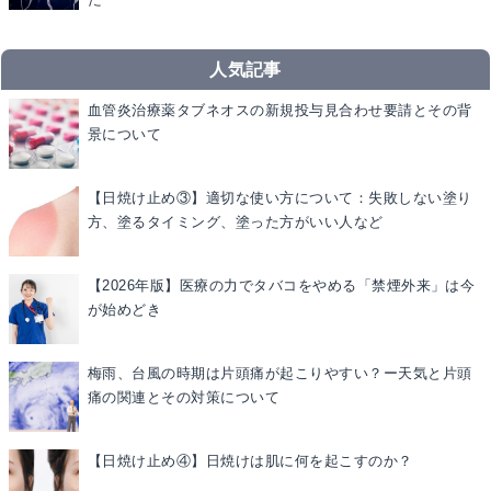
人気記事
血管炎治療薬タブネオスの新規投与見合わせ要請とその背
景について
【日焼け止め③】適切な使い方について：失敗しない塗り
方、塗るタイミング、塗った方がいい人など
【2026年版】医療の力でタバコをやめる「禁煙外来」は今
が始めどき
梅雨、台風の時期は片頭痛が起こりやすい？ー天気と片頭
痛の関連とその対策について
【日焼け止め④】日焼けは肌に何を起こすのか？