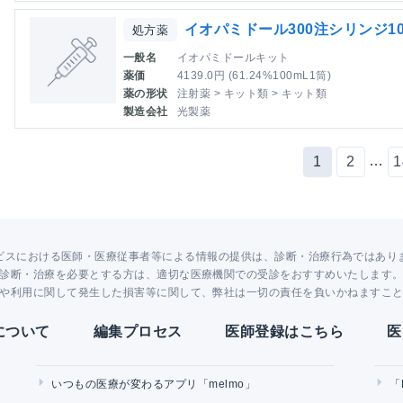
イオパミドール300注シリンジ10
処方薬
一般名
イオパミドールキット
薬価
4139.0円 (61.24%100mL1筒)
薬の形状
注射薬 > キット類 > キット類
製造会社
光製薬
…
1
2
1
ビスにおける医師・医療従事者等による情報の提供は、診断・治療行為ではあり
診断・治療を必要とする方は、適切な医療機関での受診をおすすめいたします
や利用に関して発生した損害等に関して、弊社は一切の責任を負いかねますこ
Yについて
編集プロセス
医師登録はこちら
医
いつもの医療が変わるアプリ「melmo」
「