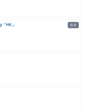
g「HK」
後発