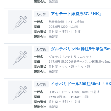
製造会社
光製薬
アセテート維持液3G「HK」
処方薬
一般名
酢酸維持液（ブドウ糖加）
薬価
205.0円 (200mL1袋)
薬の形状
注射薬 > 液剤 > 注射液
製造会社
光製薬
ダルテパリンNa静注5千単位/5
処方薬
一般名
ダルテパリンナトリウムキット
薬価
647.0円 (5,000低分子ヘパリン国際単位5mL
薬の形状
注射薬 > キット類 > キット類
製造会社
光製薬
イオパミドール300注50mL「H
処方薬
一般名
イオパミドール（300）50mL注射液
薬価
1666.0円 (61.24%50mL1瓶)
薬の形状
注射薬 > 液剤 > 注射液
製造会社
光製薬