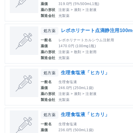
薬価
319.0円 (5%500mL1瓶)
薬の形状
注射薬 > 液剤 > 注射液
製造会社
光製薬
レボホリナート点滴静注用100m
処方薬
一般名
レボホリナートカルシウム注射用
薬価
1470.0円 (100mg1瓶)
薬の形状
注射薬 > 散剤 > 注射用
製造会社
光製薬
生理食塩液「ヒカリ」
処方薬
一般名
生理食塩液
薬価
246.0円 (250mL1袋)
薬の形状
注射薬 > 液剤 > 注射液
製造会社
光製薬
生理食塩液「ヒカリ」
処方薬
一般名
生理食塩液
薬価
236.0円 (500mL1袋)