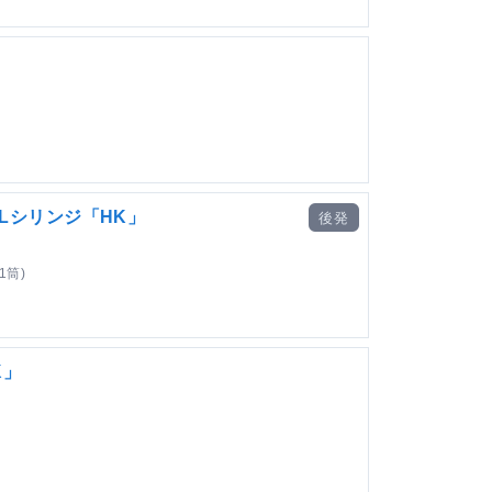
mLシリンジ「HK」
後発
1筒)
K」