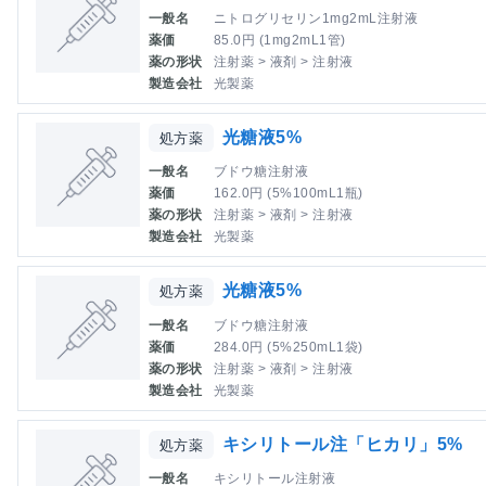
一般名
ニトログリセリン1mg2mL注射液
薬価
85.0円 (1mg2mL1管)
薬の形状
注射薬 > 液剤 > 注射液
製造会社
光製薬
光糖液5%
処方薬
一般名
ブドウ糖注射液
薬価
162.0円 (5%100mL1瓶)
薬の形状
注射薬 > 液剤 > 注射液
製造会社
光製薬
光糖液5%
処方薬
一般名
ブドウ糖注射液
薬価
284.0円 (5%250mL1袋)
薬の形状
注射薬 > 液剤 > 注射液
製造会社
光製薬
キシリトール注「ヒカリ」5%
処方薬
一般名
キシリトール注射液