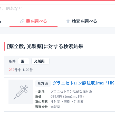
る
薬を調べる
検査を調べる
[薬全般, 光製薬]に対する検索結果
条件
薬
光製薬
262
件中 1-20件
グラニセトロン静注液1mg「HK
処方薬
一般名
グラニセトロン塩酸塩注射液
薬価
689.0円 (1mg1mL1管)
薬の形状
注射薬 > 液剤 > 注射液
製造会社
光製薬