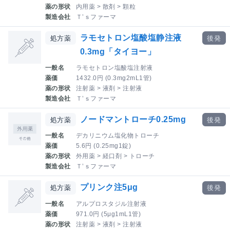
薬の形状
内用薬 > 散剤 > 顆粒
製造会社
Ｔ’ｓファーマ
ラモセトロン塩酸塩静注液
処方薬
後発
0.3mg「タイヨー」
一般名
ラモセトロン塩酸塩注射液
薬価
1432.0円 (0.3mg2mL1管)
薬の形状
注射薬 > 液剤 > 注射液
製造会社
Ｔ’ｓファーマ
ノードマントローチ0.25mg
処方薬
後発
一般名
デカリニウム塩化物トローチ
薬価
5.6円 (0.25mg1錠)
薬の形状
外用薬 > 経口剤 > トローチ
製造会社
Ｔ’ｓファーマ
プリンク注5μg
処方薬
後発
一般名
アルプロスタジル注射液
薬価
971.0円 (5μg1mL1管)
薬の形状
注射薬 > 液剤 > 注射液