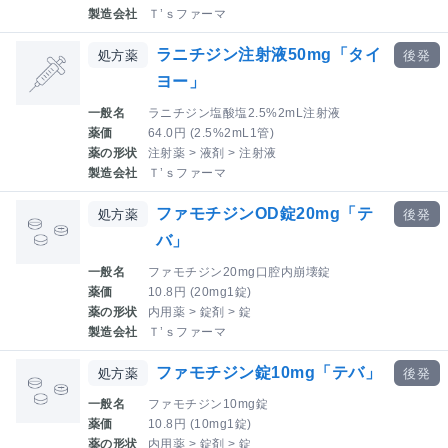
製造会社
Ｔ’ｓファーマ
ラニチジン注射液50mg「タイ
処方薬
後発
ヨー」
一般名
ラニチジン塩酸塩2.5%2mL注射液
薬価
64.0円 (2.5%2mL1管)
薬の形状
注射薬 > 液剤 > 注射液
製造会社
Ｔ’ｓファーマ
ファモチジンOD錠20mg「テ
処方薬
後発
バ」
一般名
ファモチジン20mg口腔内崩壊錠
薬価
10.8円 (20mg1錠)
薬の形状
内用薬 > 錠剤 > 錠
製造会社
Ｔ’ｓファーマ
ファモチジン錠10mg「テバ」
処方薬
後発
一般名
ファモチジン10mg錠
薬価
10.8円 (10mg1錠)
薬の形状
内用薬 > 錠剤 > 錠