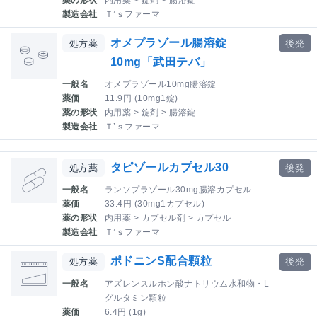
製造会社
Ｔ’ｓファーマ
オメプラゾール腸溶錠
処方薬
後発
10mg「武田テバ」
一般名
オメプラゾール10mg腸溶錠
薬価
11.9円 (10mg1錠)
薬の形状
内用薬 > 錠剤 > 腸溶錠
製造会社
Ｔ’ｓファーマ
タピゾールカプセル30
処方薬
後発
一般名
ランソプラゾール30mg腸溶カプセル
薬価
33.4円 (30mg1カプセル)
薬の形状
内用薬 > カプセル剤 > カプセル
製造会社
Ｔ’ｓファーマ
ポドニンS配合顆粒
処方薬
後発
一般名
アズレンスルホン酸ナトリウム水和物・L－
グルタミン顆粒
薬価
6.4円 (1g)