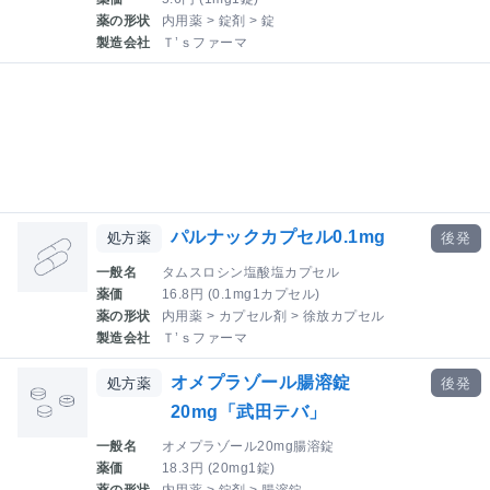
薬の形状
内用薬 > 錠剤 > 錠
製造会社
Ｔ’ｓファーマ
パルナックカプセル0.1mg
処方薬
後発
一般名
タムスロシン塩酸塩カプセル
薬価
16.8円 (0.1mg1カプセル)
薬の形状
内用薬 > カプセル剤 > 徐放カプセル
製造会社
Ｔ’ｓファーマ
オメプラゾール腸溶錠
処方薬
後発
20mg「武田テバ」
一般名
オメプラゾール20mg腸溶錠
薬価
18.3円 (20mg1錠)
薬の形状
内用薬 > 錠剤 > 腸溶錠