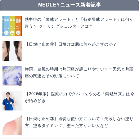
MEDLEYニュース新着記事
熱中症の「警戒アラート」と「特別警戒アラート」は何が
違う？ クーリングシェルターとは？
【日焼け止め④】日焼けは肌に何を起こすのか？
梅雨、台風の時期は片頭痛が起こりやすい？ー天気と片頭
痛の関連とその対策について
【2026年版】医療の力でタバコをやめる「禁煙外来」は今
が始めどき
【日焼け止め③】適切な使い方について：失敗しない塗り
方、塗るタイミング、塗った方がいい人など