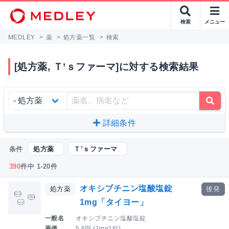
検索
メニュー
MEDLEY
>
薬
>
処方薬一覧
>
検索
[処方薬, Ｔ’ｓファーマ]に対する検索結果
詳細条件
条件
処方薬
Ｔ’ｓファーマ
390
件中 1-20件
オキシブチニン塩酸塩錠
処方薬
後発
1mg「タイヨー」
一般名
オキシブチニン塩酸塩錠
薬価
5.6円 (1mg1錠)