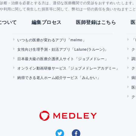
診断・治療を必要とする方は、適切な医療機関での受診をおすすめいたします
や利用に関して発生した損害等に関して、弊社は一切の責任を負いかねますこ
Yについて
編集プロセス
医師登録はこちら
医
いつもの医療が変わるアプリ「melmo」
「
女性向け生理予測・妊活アプリ「Lalune(ラルーン)」
ク
日本最大級の医療介護求人サイト「ジョブメドレー」
調
オンライン動画研修サービス「ジョブメドレーアカデミー」
ク
納得できる老人ホーム紹介サービス「みんかい」
病
医
ク