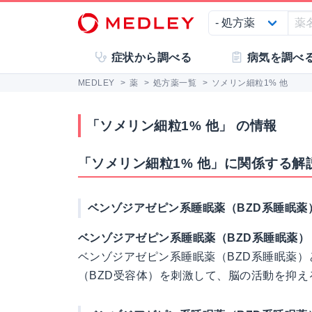
症状から調べる
病気を調べ
MEDLEY
>
薬
>
処方薬一覧
>
ソメリン細粒1% 他
「ソメリン細粒1% 他」 の情報
「ソメリン細粒1% 他」に関係する解
ベンゾジアゼピン系睡眠薬（BZD系睡眠薬
ベンゾジアゼピン系睡眠薬（BZD系睡眠薬）
ベンゾジアゼピン系睡眠薬（BZD系睡眠薬
（BZD受容体）を刺激して、脳の活動を抑