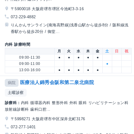
〒5900018 大阪府堺市堺区今池町3-3-16
072-229-4882
りんかんサンライン(南海高野線)浅香山駅から徒歩8分 / 阪和線浅
香駅から徒歩20分 / 御堂...
内科 診療時間
月
火
水
木
金
土
日
祝
09:00-11:30
●
●
●
●
●
09:00-11:00
●
13:00-16:00
●
●
●
●
●
医療法人錦秀会阪和第二泉北病院
病院
土曜診察
診療科：
内科 循環器内科 整形外科 外科 眼科 リハビリテーション科
放射線診断科 歯科口腔...
〒5998271 大阪府堺市中区深井北町3176
072-277-1401