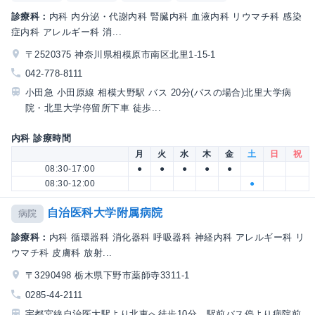
診療科：
内科 内分泌・代謝内科 腎臓内科 血液内科 リウマチ科 感染
症内科 アレルギー科 消...
〒2520375 神奈川県相模原市南区北里1-15-1
042-778-8111
小田急 小田原線 相模大野駅 バス 20分(バスの場合)北里大学病
院・北里大学停留所下車 徒歩...
内科 診療時間
月
火
水
木
金
土
日
祝
08:30-17:00
●
●
●
●
●
08:30-12:00
●
自治医科大学附属病院
病院
診療科：
内科 循環器科 消化器科 呼吸器科 神経内科 アレルギー科 リ
ウマチ科 皮膚科 放射...
〒3290498 栃木県下野市薬師寺3311-1
0285-44-2111
宇都宮線自治医大駅より北東へ徒歩10分、駅前バス停より病院前