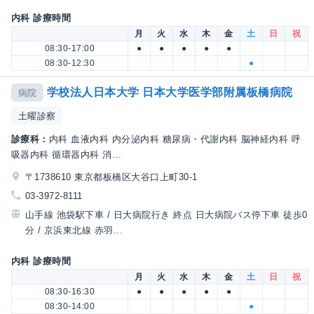
内科 診療時間
月
火
水
木
金
土
日
祝
08:30-17:00
●
●
●
●
●
08:30-12:30
●
学校法人日本大学 日本大学医学部附属板橋病院
病院
土曜診察
診療科：
内科 血液内科 内分泌内科 糖尿病・代謝内科 脳神経内科 呼
吸器内科 循環器内科 消...
〒1738610 東京都板橋区大谷口上町30-1
03-3972-8111
山手線 池袋駅下車 / 日大病院行き 終点 日大病院バス停下車 徒歩0
分 / 京浜東北線 赤羽...
内科 診療時間
月
火
水
木
金
土
日
祝
08:30-16:30
●
●
●
●
●
08:30-14:00
●