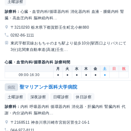
土曜診察
診療科：
心臓・血管内科/循環器内科 消化器内科 血液・腫瘍内科 腎
臓・高血圧内科 脳神経内科...
〒3210293 栃木県下都賀郡壬生町北小林880
0282-86-1111
東武宇都宮線おもちゃのまち駅より徒歩10分(駅西口よりバスにて
3分)北関東自動車道(高速)壬生...
心臓・血管内科/循環器内科 診療時間
月
火
水
木
金
土
日
祝
09:00-16:30
●
●
●
●
●
●
聖マリアンナ医科大学病院
病院
土曜診察
深夜診察
日曜診察
休日診察
診療科：
内科 呼吸器内科 循環器内科 消化器・肝臓内科 腎臓内科 代
謝・内分泌内科 脳神経内...
〒2168511 神奈川県川崎市宮前区菅生2-16-1
044-977-8111