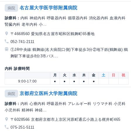
名古屋大学医学部附属病院
病院
診療科：
内科 神経内科 呼吸器内科 循環器内科 消化器内科 血液内科
腎臓内科 老年内科 小...
〒4668560 愛知県名古屋市昭和区鶴舞町65番地
052-741-2111
①JR中央線:鶴舞線(名大病院口側)下車徒歩3分②地下鉄(鶴舞線):鶴
舞駅下車徒歩8分3市バス...
内科 診療時間
月
火
水
木
金
土
日
祝
9:00-17:00
●
●
●
●
●
京都府立医科大学附属病院
病院
診療科：
内科 心療内科 呼吸器外科 アレルギー科 リウマチ科 小児科
小児外科 精神科 神経...
〒6028566 京都府京都市上京区河原町通広小路上る梶井町465
075-251-5111