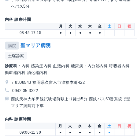
へバス5分
内科 診療時間
月
火
水
木
金
土
日
祝
08:45-17:15
●
●
●
●
●
聖マリア病院
病院
土曜診察
診療科：
内科 感染症内科 血液内科 糖尿病・内分泌内科 呼吸器内科
循環器内科 消化器内科 ...
〒8308543 福岡県久留米市津福本町422
-0942-35-3322
西鉄天神大牟田線試験場前駅より徒歩5分 西鉄バス50番系統で聖
マリア病院前下車
内科 診療時間
月
火
水
木
金
土
日
祝
09:00-11:30
●
●
●
●
●
●