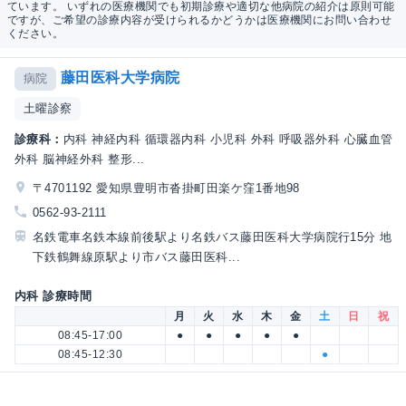
ています。 いずれの医療機関でも初期診療や適切な他病院の紹介は原則可能
ですが、ご希望の診療内容が受けられるかどうかは医療機関にお問い合わせ
ください。
藤田医科大学病院
病院
土曜診察
診療科：
内科 神経内科 循環器内科 小児科 外科 呼吸器外科 心臓血管
外科 脳神経外科 整形...
〒4701192 愛知県豊明市沓掛町田楽ケ窪1番地98
0562-93-2111
名鉄電車名鉄本線前後駅より名鉄バス藤田医科大学病院行15分 地
下鉄鶴舞線原駅より市バス藤田医科...
内科 診療時間
月
火
水
木
金
土
日
祝
08:45-17:00
●
●
●
●
●
08:45-12:30
●