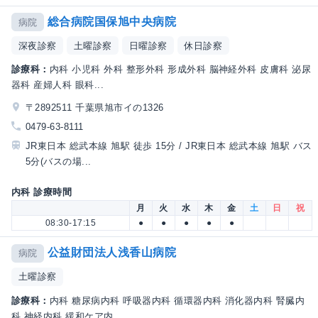
総合病院国保旭中央病院
病院
深夜診察
土曜診察
日曜診察
休日診察
診療科：
内科 小児科 外科 整形外科 形成外科 脳神経外科 皮膚科 泌尿
器科 産婦人科 眼科...
〒2892511 千葉県旭市イの1326
0479-63-8111
JR東日本 総武本線 旭駅 徒歩 15分 / JR東日本 総武本線 旭駅 バス
5分(バスの場...
内科 診療時間
月
火
水
木
金
土
日
祝
08:30-17:15
●
●
●
●
●
公益財団法人浅香山病院
病院
土曜診察
診療科：
内科 糖尿病内科 呼吸器内科 循環器内科 消化器内科 腎臓内
科 神経内科 緩和ケア内...