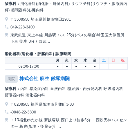
診療科：
消化器科(消化器・肝臓内科) リウマチ科(リウマチ・膠原病内
科) 循環器科(心臓内科...
〒3508550 埼玉県川越市鴨田1981
049-228-3400
東武鉄道 東上本線 川越駅 バス 25分(バスの場合)埼玉医大停留所
下車 徒歩 0分 / 西武...
消化器科(消化器・肝臓内科) 診療時間
月
火
水
木
金
土
日
祝
09:00-17:00
●
●
●
●
●
株式会社 麻生 飯塚病院
病院
診療科：
内科 感染症内科 血液内科 糖尿病・内分泌内科 呼吸器内科
循環器内科 消化器内科 ...
〒8208505 福岡県飯塚市芳雄町3-83
-0948-22-3800
・JR福北ゆたか線 新飯塚駅 西口より徒歩5分 ・西鉄天神バスセン
ター 筑豊(飯塚・後藤寺)行...