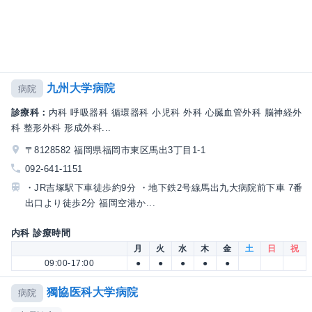
九州大学病院
病院
診療科：
内科 呼吸器科 循環器科 小児科 外科 心臓血管外科 脳神経外
科 整形外科 形成外科...
〒8128582 福岡県福岡市東区馬出3丁目1-1
092-641-1151
・JR吉塚駅下車徒歩約9分 ・地下鉄2号線馬出九大病院前下車 7番
出口より徒歩2分 福岡空港か...
内科 診療時間
月
火
水
木
金
土
日
祝
09:00-17:00
●
●
●
●
●
獨協医科大学病院
病院