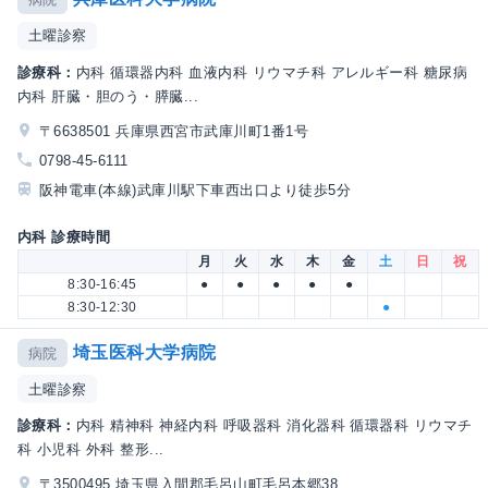
土曜診察
診療科：
内科 循環器内科 血液内科 リウマチ科 アレルギー科 糖尿病
内科 肝臓・胆のう・膵臓...
〒6638501 兵庫県西宮市武庫川町1番1号
0798-45-6111
阪神電車(本線)武庫川駅下車西出口より徒歩5分
内科 診療時間
月
火
水
木
金
土
日
祝
8:30-16:45
●
●
●
●
●
8:30-12:30
●
埼玉医科大学病院
病院
土曜診察
診療科：
内科 精神科 神経内科 呼吸器科 消化器科 循環器科 リウマチ
科 小児科 外科 整形...
〒3500495 埼玉県入間郡毛呂山町毛呂本郷38