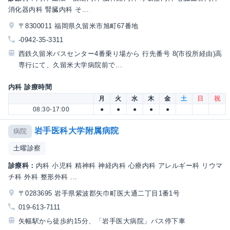
消化器内科 腎臓内科 そ...
〒8300011 福岡県久留米市旭町67番地
-0942-35-3311
西鉄久留米バスセンター4番乗り場から 行先番号 8(市役所経由)高
専行にて、久留米大学病院前で...
内科 診療時間
月
火
水
木
金
土
日
祝
08:30-17:00
●
●
●
●
●
岩手医科大学附属病院
病院
土曜診察
診療科：
内科 小児科 精神科 神経内科 心療内科 アレルギー科 リウマ
チ科 外科 整形外科 ...
〒0283695 岩手県紫波郡矢巾町医大通二丁目1番1号
019-613-7111
矢幅駅から徒歩約15分、「岩手医大病院」バス停下車