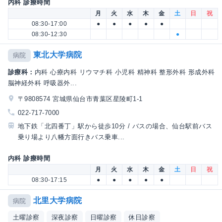
内科 診療時間
月
火
水
木
金
土
日
祝
08:30-17:00
●
●
●
●
●
08:30-12:30
●
東北大学病院
病院
診療科：
内科 心療内科 リウマチ科 小児科 精神科 整形外科 形成外科
脳神経外科 呼吸器外...
〒9808574 宮城県仙台市青葉区星陵町1-1
022-717-7000
地下鉄「北四番丁」駅から徒歩10分 / バスの場合、仙台駅前バス
乗り場より八幡方面行きバス乗車...
内科 診療時間
月
火
水
木
金
土
日
祝
08:30-17:15
●
●
●
●
●
北里大学病院
病院
土曜診察
深夜診察
日曜診察
休日診察