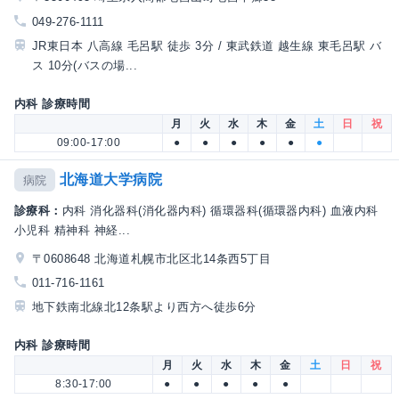
049-276-1111
JR東日本 八高線 毛呂駅 徒歩 3分 / 東武鉄道 越生線 東毛呂駅 バ
ス 10分(バスの場...
内科 診療時間
月
火
水
木
金
土
日
祝
09:00-17:00
●
●
●
●
●
●
北海道大学病院
病院
診療科：
内科 消化器科(消化器内科) 循環器科(循環器内科) 血液内科
小児科 精神科 神経...
〒0608648 北海道札幌市北区北14条西5丁目
011-716-1161
地下鉄南北線北12条駅より西方へ徒歩6分
内科 診療時間
月
火
水
木
金
土
日
祝
8:30-17:00
●
●
●
●
●