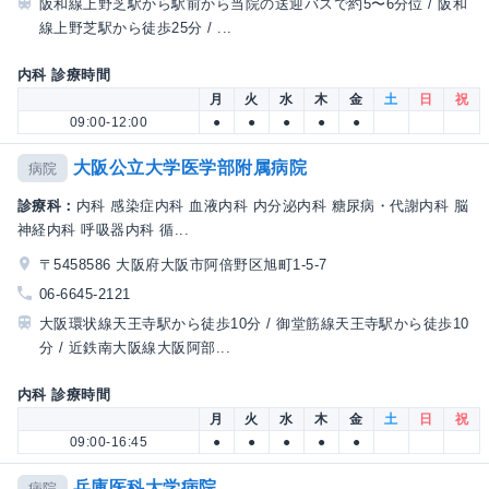
阪和線上野芝駅から駅前から当院の送迎バスで約5〜6分位 / 阪和
線上野芝駅から徒歩25分 / ...
内科 診療時間
月
火
水
木
金
土
日
祝
09:00-12:00
●
●
●
●
●
大阪公立大学医学部附属病院
病院
診療科：
内科 感染症内科 血液内科 内分泌内科 糖尿病・代謝内科 脳
神経内科 呼吸器内科 循...
〒5458586 大阪府大阪市阿倍野区旭町1-5-7
06-6645-2121
大阪環状線天王寺駅から徒歩10分 / 御堂筋線天王寺駅から徒歩10
分 / 近鉄南大阪線大阪阿部...
内科 診療時間
月
火
水
木
金
土
日
祝
09:00-16:45
●
●
●
●
●
兵庫医科大学病院
病院