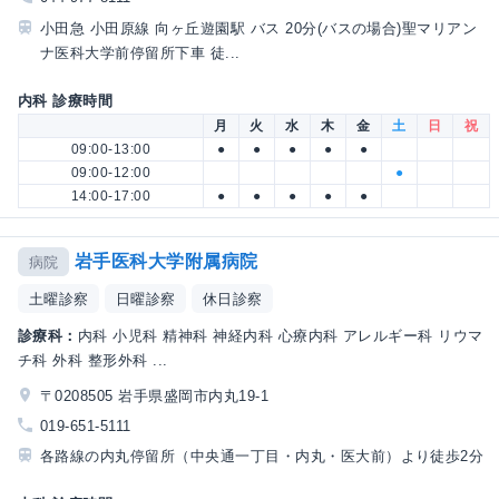
小田急 小田原線 向ヶ丘遊園駅 バス 20分(バスの場合)聖マリアン
ナ医科大学前停留所下車 徒...
内科 診療時間
月
火
水
木
金
土
日
祝
09:00-13:00
●
●
●
●
●
09:00-12:00
●
14:00-17:00
●
●
●
●
●
岩手医科大学附属病院
病院
土曜診察
日曜診察
休日診察
診療科：
内科 小児科 精神科 神経内科 心療内科 アレルギー科 リウマ
チ科 外科 整形外科 ...
〒0208505 岩手県盛岡市内丸19-1
019-651-5111
各路線の内丸停留所（中央通一丁目・内丸・医大前）より徒歩2分