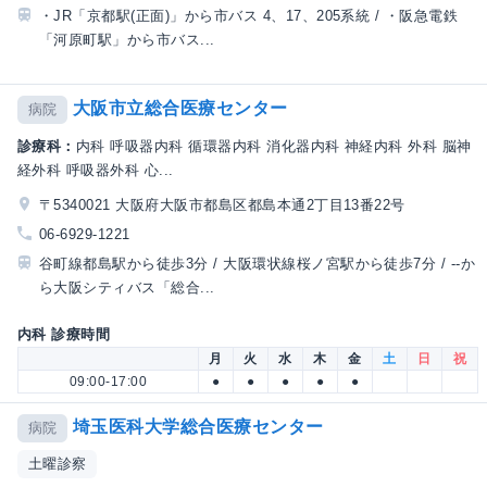
・JR「京都駅(正面)」から市バス 4、17、205系統 / ・阪急電鉄
「河原町駅」から市バス...
大阪市立総合医療センター
病院
診療科：
内科 呼吸器内科 循環器内科 消化器内科 神経内科 外科 脳神
経外科 呼吸器外科 心...
〒5340021 大阪府大阪市都島区都島本通2丁目13番22号
06-6929-1221
谷町線都島駅から徒歩3分 / 大阪環状線桜ノ宮駅から徒歩7分 / --か
ら大阪シティバス「総合...
内科 診療時間
月
火
水
木
金
土
日
祝
09:00-17:00
●
●
●
●
●
埼玉医科大学総合医療センター
病院
土曜診察