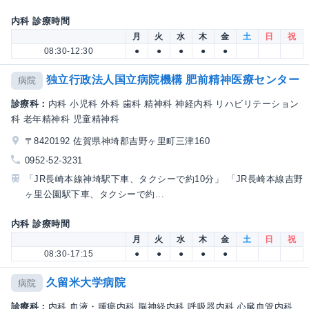
内科 診療時間
月
火
水
木
金
土
日
祝
08:30-12:30
●
●
●
●
●
独立行政法人国立病院機構 肥前精神医療センター
病院
診療科：
内科 小児科 外科 歯科 精神科 神経内科 リハビリテーション
科 老年精神科 児童精神科
〒8420192 佐賀県神埼郡吉野ヶ里町三津160
0952-52-3231
「JR長崎本線神埼駅下車、タクシーで約10分」 「JR長崎本線吉野
ヶ里公園駅下車、タクシーで約...
内科 診療時間
月
火
水
木
金
土
日
祝
08:30-17:15
●
●
●
●
●
久留米大学病院
病院
診療科：
内科 血液・腫瘍内科 脳神経内科 呼吸器内科 心臓血管内科