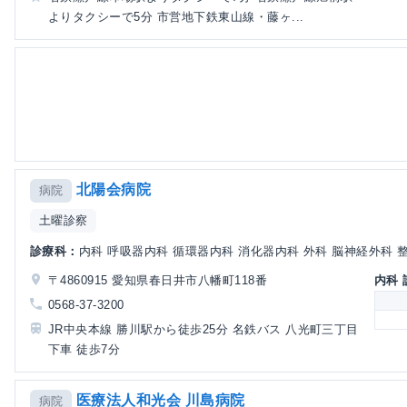
よりタクシーで5分 市営地下鉄東山線・藤ヶ...
北陽会病院
病院
土曜診察
診療科：
内科 呼吸器内科 循環器内科 消化器内科 外科 脳神経外科 整
〒4860915 愛知県春日井市八幡町118番
内科
0568-37-3200
JR中央本線 勝川駅から徒歩25分 名鉄バス 八光町三丁目
下車 徒歩7分
医療法人和光会 川島病院
病院