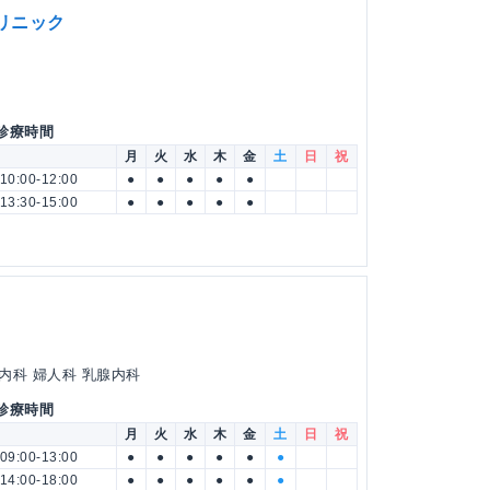
リニック
 診療時間
月
火
水
木
金
土
日
祝
10:00-12:00
●
●
●
●
●
13:30-15:00
●
●
●
●
●
内科 婦人科 乳腺内科
 診療時間
月
火
水
木
金
土
日
祝
09:00-13:00
●
●
●
●
●
●
14:00-18:00
●
●
●
●
●
●