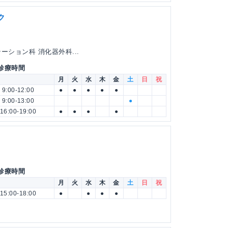
ク
ーション科 消化器外科...
 診療時間
月
火
水
木
金
土
日
祝
9:00-12:00
●
●
●
●
●
9:00-13:00
●
16:00-19:00
●
●
●
●
 診療時間
月
火
水
木
金
土
日
祝
15:00-18:00
●
●
●
●