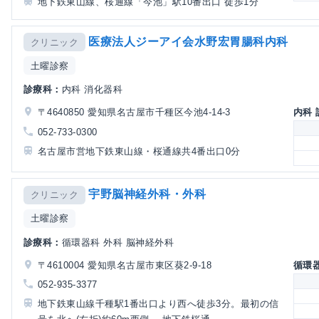
地下鉄東山線、桜通線「今池」駅10番出口 徒歩1分
医療法人ジーアイ会水野宏胃腸科内科
クリニック
土曜診察
診療科：
内科 消化器科
〒4640850 愛知県名古屋市千種区今池4-14-3
内科
052-733-0300
名古屋市営地下鉄東山線・桜通線共4番出口0分
宇野脳神経外科・外科
クリニック
土曜診察
診療科：
循環器科 外科 脳神経外科
〒4610004 愛知県名古屋市東区葵2-9-18
循環
052-935-3377
地下鉄東山線千種駅1番出口より西へ徒歩3分。最初の信