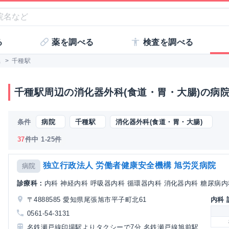
る
薬を調べる
検査を調べる
県
>
千種駅
千種駅周辺の消化器外科(食道・胃・大腸)の病
条件
病院
千種駅
消化器外科(食道・胃・大腸)
37
件中 1-25件
独立行政法人 労働者健康安全機構 旭労災病院
病院
診療科：
内科 神経内科 呼吸器内科 循環器内科 消化器内科 糖尿病内科
〒4888585 愛知県尾張旭市平子町北61
内科
0561-54-3131
名鉄瀬戸線印場駅よりタクシーで7分 名鉄瀬戸線旭前駅