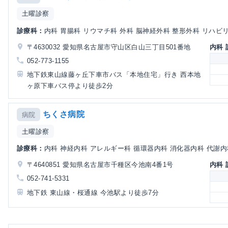
土曜診察
診療科：
内科 胃腸科 リウマチ科 外科 脳神経外科 整形外科 リハビ
〒4630032 愛知県名古屋市守山区白山三丁目501番地
内科
052-773-1155
地下鉄東山線藤ヶ丘下車市バス「本地住宅」行き 西本地
ヶ原下車バス停より徒歩2分
ちくさ病院
病院
土曜診察
診療科：
内科 神経内科 アレルギー科 循環器内科 消化器内科 代謝内科
〒4640851 愛知県名古屋市千種区今池南4番1号
内科
052-741-5331
地下鉄 東山線・桜通線 今池駅より徒歩7分