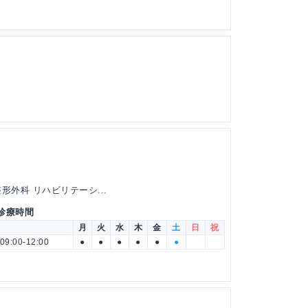
形外科 リハビリテーシ...
 診療時間
月
火
水
木
金
土
日
祝
09:00-12:00
●
●
●
●
●
●