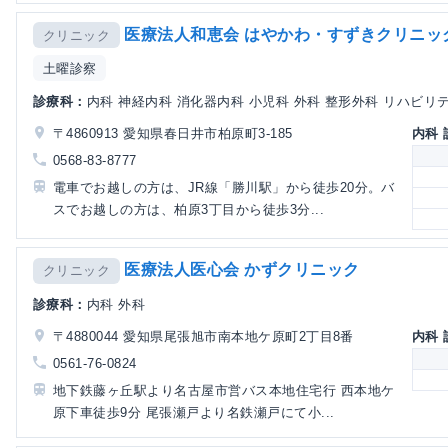
医療法人和恵会 はやかわ・すずきクリニッ
クリニック
土曜診察
診療科：
内科 神経内科 消化器内科 小児科 外科 整形外科 リハビリテ
〒4860913 愛知県春日井市柏原町3-185
内科
0568-83-8777
電車でお越しの方は、JR線「勝川駅」から徒歩20分。バ
スでお越しの方は、柏原3丁目から徒歩3分...
医療法人医心会 かずクリニック
クリニック
診療科：
内科 外科
〒4880044 愛知県尾張旭市南本地ケ原町2丁目8番
内科
0561-76-0824
地下鉄藤ヶ丘駅より名古屋市営バス本地住宅行 西本地ケ
原下車徒歩9分 尾張瀬戸より名鉄瀬戸にて小...