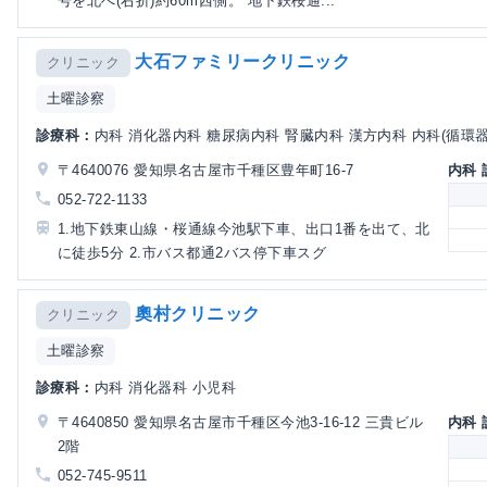
号を北へ(右折)約60m西側。 地下鉄桜通...
大石ファミリークリニック
クリニック
土曜診察
診療科：
内科 消化器内科 糖尿病内科 腎臓内科 漢方内科 内科(循環器) 
〒4640076 愛知県名古屋市千種区豊年町16-7
内科
052-722-1133
1.地下鉄東山線・桜通線今池駅下車、出口1番を出て、北
に徒歩5分 2.市バス都通2バス停下車スグ
奧村クリニック
クリニック
土曜診察
診療科：
内科 消化器科 小児科
〒4640850 愛知県名古屋市千種区今池3-16-12 三貴ビル
内科
2階
052-745-9511