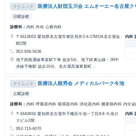
医療法人財団玉川会 エムオーエー名古屋ク
クリニック
日曜診察
診療科：
内科 外科 心療内科
〒4610003 愛知県名古屋市東区筒井3-4-17MOA名古屋会
内科
館2階
052-936-5636
地下鉄桜通線車道駅下車 徒歩5分、地下鉄東山線・JR中
央線千種駅 徒歩10分、名古屋高速東新町...
医療法人順秀会 メディカルパーク今池
クリニック
土曜診察
診療科：
内科 呼吸器内科 循環器内科 消化器内科 糖尿病内科 内分泌
〒4640850 愛知県名古屋市千種区今池一丁目8-8 今池ガ
内科
スビル2階
052-715-6070