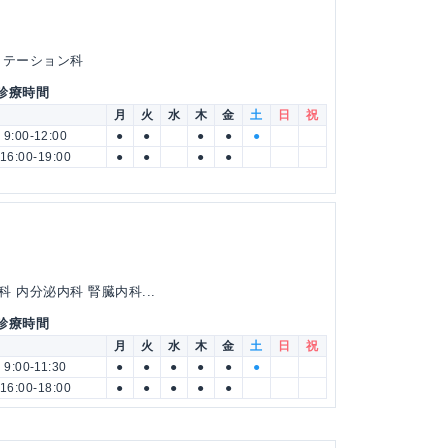
リテーション科
 診療時間
月
火
水
木
金
土
日
祝
9:00-12:00
●
●
●
●
●
16:00-19:00
●
●
●
●
 内分泌内科 腎臓内科...
 診療時間
月
火
水
木
金
土
日
祝
9:00-11:30
●
●
●
●
●
●
16:00-18:00
●
●
●
●
●