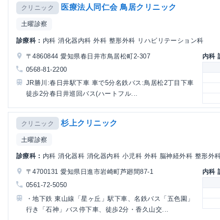
医療法人同仁会 鳥居クリニック
クリニック
土曜診察
診療科：
内科 消化器内科 外科 整形外科 リハビリテーション科
〒4860844 愛知県春日井市鳥居松町2-307
内科
0568-81-2200
JR勝川:春日井駅下車 車で5分名鉄バス:鳥居松2丁目下車
徒歩2分春日井巡回バス(ハートフル...
杉上クリニック
クリニック
土曜診察
診療科：
内科 消化器科 消化器内科 小児科 外科 脳神経外科 整形外科 
〒4700131 愛知県日進市岩崎町芦廻間87-1
内科
0561-72-5050
・地下鉄 東山線「星ヶ丘」駅下車、名鉄バス「五色園」
行き「石神」バス停下車、徒歩2分・香久山交...