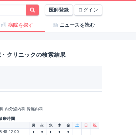
医師登録
ログイン
病院を探す
ニュースを読む
院・クリニックの検索結果
 内分泌内科 腎臓内科...
 診療時間
月
火
水
木
金
土
日
祝
8:45-12:00
●
●
●
●
●