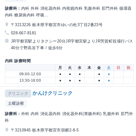
診療科：
内科 外科 消化器内科 内視鏡内科 乳腺外科 肛門外科 循環器
内科 糖尿病内科 呼吸...
〒3213226 栃木県宇都宮市ゆいの杜3丁目2番23号
028-667-8181
JR宇都宮駅よりタクシー20分JR宇都宮駅よりJR芳賀町役場行バス
40分で野高谷下車 / 徒歩6分
内科 診療時間
月
火
水
木
金
土
日
祝
09:00-12:00
●
●
●
●
●
13:30-18:00
●
●
●
●
●
かんけクリニック
クリニック
土曜診察
診療科：
外科 内科 消化器内科 消化器外科(胃腸外科) 乳腺外科 肛門外
科
〒3210945 栃木県宇都宮市宿郷2-8-5