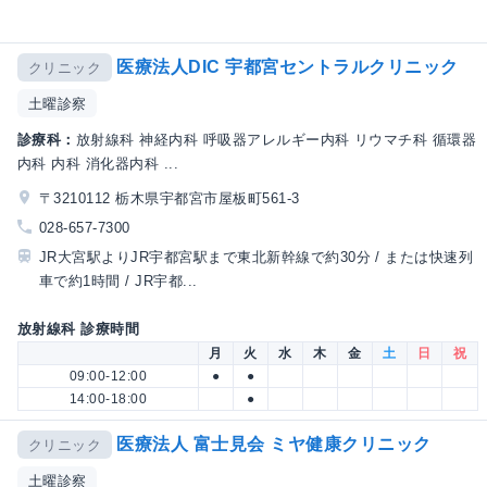
医療法人DIC 宇都宮セントラルクリニック
クリニック
土曜診察
診療科：
放射線科 神経内科 呼吸器アレルギー内科 リウマチ科 循環器
内科 内科 消化器内科 ...
〒3210112 栃木県宇都宮市屋板町561-3
028-657-7300
JR大宮駅よりJR宇都宮駅まで東北新幹線で約30分 / または快速列
車で約1時間 / JR宇都...
放射線科 診療時間
月
火
水
木
金
土
日
祝
09:00-12:00
●
●
14:00-18:00
●
医療法人 富士見会 ミヤ健康クリニック
クリニック
土曜診察