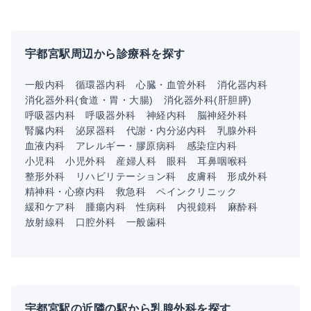
宇都宮駅周辺から診療科を探す
一般内科
循環器内科
心臓・血管外科
消化器内科
消化器外科(食道・胃・大腸)
消化器外科(肝胆膵)
呼吸器内科
呼吸器外科
神経内科
脳神経外科
腎臓内科
泌尿器科
代謝・内分泌内科
乳腺外科
血液内科
アレルギー・膠原病科
感染症内科
小児科
小児外科
産婦人科
眼科
耳鼻咽喉科
整形外科
リハビリテーション科
皮膚科
形成外科
精神科・心療内科
救急科
ペインクリニック
緩和ケア科
腫瘍内科
性病科
内視鏡科
麻酔科
放射線科
口腔外科
一般歯科
宇都宮駅の近隣の駅から乳腺外科を探す