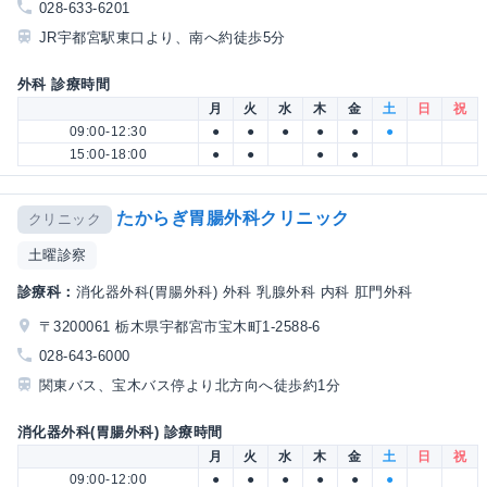
028-633-6201
JR宇都宮駅東口より、南へ約徒歩5分
外科 診療時間
月
火
水
木
金
土
日
祝
09:00-12:30
●
●
●
●
●
●
15:00-18:00
●
●
●
●
たからぎ胃腸外科クリニック
クリニック
土曜診察
診療科：
消化器外科(胃腸外科) 外科 乳腺外科 内科 肛門外科
〒3200061 栃木県宇都宮市宝木町1-2588-6
028-643-6000
関東バス、宝木バス停より北方向へ徒歩約1分
消化器外科(胃腸外科) 診療時間
月
火
水
木
金
土
日
祝
09:00-12:00
●
●
●
●
●
●