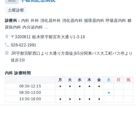
病院
土曜診察
診療科：
内科 外科 消化器外科 消化器内科 循環器内科 呼吸器内科 糖
尿病内科 内分泌内科 ...
〒3200811 栃木県宇都宮市大通り1-3-16
028-622-1991
JR宇都宮駅西口より大通り方面徒歩5分関東バス大工町バス停より
徒歩1分
内科 診療時間
月
火
水
木
金
土
日
祝
08:30-12:15
●
●
●
●
●
08:30-13:00
●
13:30-18:00
●
●
●
●
●