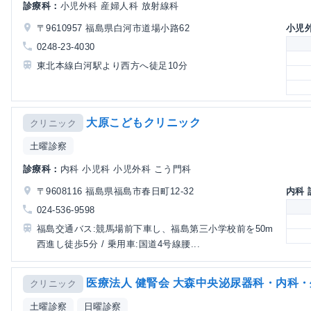
診療科：
小児外科 産婦人科 放射線科
〒9610957 福島県白河市道場小路62
小児
0248-23-4030
東北本線白河駅より西方へ徒足10分
大原こどもクリニック
クリニック
土曜診察
診療科：
内科 小児科 小児外科 こう門科
〒9608116 福島県福島市春日町12-32
内科
024-536-9598
福島交通バス:競馬場前下車し、福島第三小学校前を50m
西進し徒歩5分 / 乗用車:国道4号線腰...
医療法人 健腎会 大森中央泌尿器科・内科
クリニック
土曜診察
日曜診察