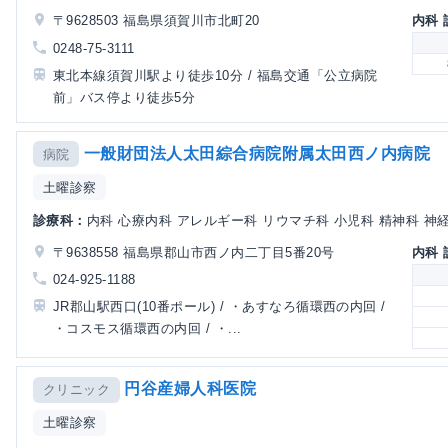
〒9628503 福島県須賀川市北町20
内科
0248-75-3111
東北本線須賀川駅より徒歩10分 / 福島交通「公立病院
前」バス停より徒歩5分
一般財団法人太田綜合病院附属太田西ノ内病院
病院
土曜診察
診療科：
内科 心療内科 アレルギー科 リウマチ科 小児科 精神科 神経内
〒9638558 福島県郡山市西ノ内二丁目5番20号
内科
024-925-1188
JR郡山駅西口(10番ポール) / ・あすなろ循環西の内回 /
・コスモス循環西の内回 / ・...
円谷産婦人科医院
クリニック
土曜診察