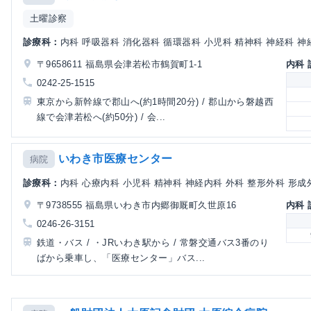
土曜診察
診療科：
内科 呼吸器科 消化器科 循環器科 小児科 精神科 神経科 神経
〒9658611 福島県会津若松市鶴賀町1-1
内科
0242-25-1515
東京から新幹線で郡山へ(約1時間20分) / 郡山から磐越西
線で会津若松へ(約50分) / 会...
いわき市医療センター
病院
診療科：
内科 心療内科 小児科 精神科 神経内科 外科 整形外科 形成外
〒9738555 福島県いわき市内郷御厩町久世原16
内科
0246-26-3151
鉄道・バス / ・JRいわき駅から / 常磐交通バス3番のり
ばから乗車し、「医療センター」バス...