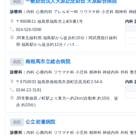
一般財団法人大原記念財団 大原綜合病院
病院
診療科：
内科 心療内科 アレルギー科 リウマチ科 小児科 精神科 神経内
〒9608611 福島県福島市上町6番1号
内科
024-526-0300
JR東北線利用:福島駅から徒歩約10分 / 阿武隈急行線利
用:福島駅から徒歩約12分 / バス...
南相馬市立総合病院
病院
診療科：
内科 心療内科 リウマチ科 小児科 精神科 神経内科 外科 整形
〒9750033 福島県南相馬市原町区高見町2-54-6
内科
0244-22-3181
JR常磐線原ノ町駅より東方へ約2km(自動車:約10分、徒
歩:約20分)
公立岩瀬病院
病院
診療科：
内科 心療内科 リウマチ科 小児科 精神科 神経内科 外科 整形