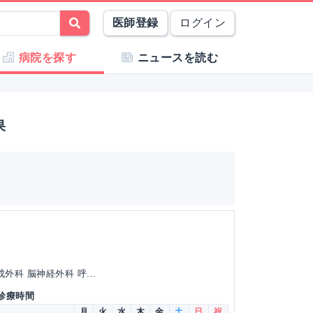
医師登録
ログイン
病院を探す
ニュースを読む
果
外科 脳神経外科 呼...
 診療時間
月
火
水
木
金
土
日
祝