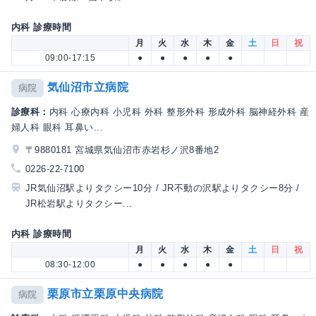
内科 診療時間
月
火
水
木
金
土
日
祝
09:00-17:15
●
●
●
●
●
気仙沼市立病院
病院
診療科：
内科 心療内科 小児科 外科 整形外科 形成外科 脳神経外科 産
婦人科 眼科 耳鼻い...
〒9880181 宮城県気仙沼市赤岩杉ノ沢8番地2
0226-22-7100
JR気仙沼駅よりタクシー10分 / JR不動の沢駅よりタクシー8分 /
JR松岩駅よりタクシー...
内科 診療時間
月
火
水
木
金
土
日
祝
08:30-12:00
●
●
●
●
●
栗原市立栗原中央病院
病院