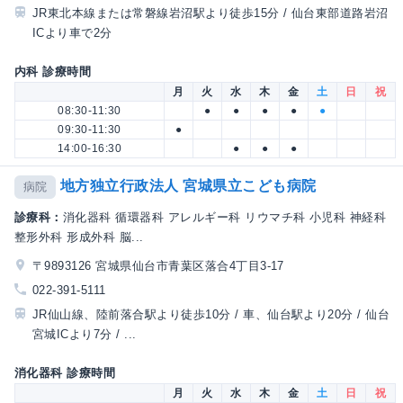
JR東北本線または常磐線岩沼駅より徒歩15分 / 仙台東部道路岩沼
ICより車で2分
内科 診療時間
月
火
水
木
金
土
日
祝
08:30-11:30
●
●
●
●
●
09:30-11:30
●
14:00-16:30
●
●
●
地方独立行政法人 宮城県立こども病院
病院
診療科：
消化器科 循環器科 アレルギー科 リウマチ科 小児科 神経科
整形外科 形成外科 脳...
〒9893126 宮城県仙台市青葉区落合4丁目3-17
022-391-5111
JR仙山線、陸前落合駅より徒歩10分 / 車、仙台駅より20分 / 仙台
宮城ICより7分 / ...
消化器科 診療時間
月
火
水
木
金
土
日
祝