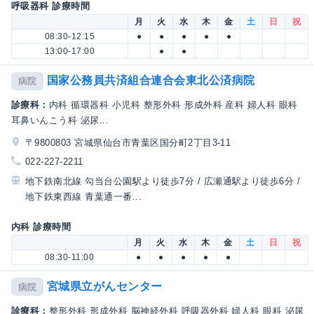
呼吸器科 診療時間
月
火
水
木
金
土
日
祝
08:30-12:15
●
●
●
●
●
13:00-17:00
●
●
国家公務員共済組合連合会東北公済病院
病院
診療科：
内科 循環器科 小児科 整形外科 形成外科 産科 婦人科 眼科
耳鼻いんこう科 泌尿...
〒9800803 宮城県仙台市青葉区国分町2丁目3-11
022-227-2211
地下鉄南北線 勾当台公園駅より徒歩7分 / 広瀬通駅より徒歩6分 /
地下鉄東西線 青葉通一番...
内科 診療時間
月
火
水
木
金
土
日
祝
08:30-11:00
●
●
●
●
●
宮城県立がんセンター
病院
診療科：
整形外科 形成外科 脳神経外科 呼吸器外科 婦人科 眼科 泌尿