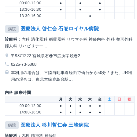
09:00-12:00
●
●
●
13:30-16:30
●
●
●
13:30-16:00
●
医療法人 啓仁会 石巻ロイヤル病院
病院
診療科：
内科 消化器科 循環器科 リウマチ科 神経内科 外科 整形外科
婦人科 リハビリテー...
〒9871222 宮城県石巻市広渕字焼巻2
0225-73-5888
車利用の場合は、三陸自動車道経由で仙台から50分 / また、JR利
用の場合は、東北本線鹿島台駅...
内科 診療時間
月
火
水
木
金
土
日
祝
09:00-12:00
●
●
●
●
●
14:00-16:30
●
●
●
●
●
医療法人 移川哲仁会 三峰病院
病院
診療科：
内科 精神科 神経科