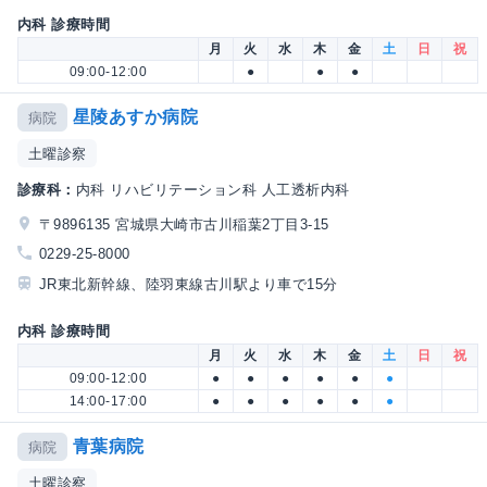
内科 診療時間
月
火
水
木
金
土
日
祝
09:00-12:00
●
●
●
星陵あすか病院
病院
土曜診察
診療科：
内科 リハビリテーション科 人工透析内科
〒9896135 宮城県大崎市古川稲葉2丁目3-15
0229-25-8000
JR東北新幹線、陸羽東線古川駅より車で15分
内科 診療時間
月
火
水
木
金
土
日
祝
09:00-12:00
●
●
●
●
●
●
14:00-17:00
●
●
●
●
●
●
青葉病院
病院
土曜診察