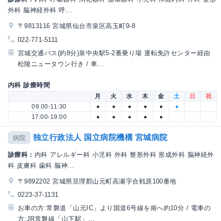
外科 脳神経外科 呼...
〒9813116 宮城県仙台市泉区高玉町9-8
022-771-5111
宮城交通バス(約8分)泉中央駅5-2番乗り場 運転免許センター経由
松陵ニュータウン行き / 車...
内科 診療時間
月
火
水
木
金
土
日
祝
09:00-11:30
●
●
●
●
●
●
17:00-19:00
●
●
●
●
●
独立行政法人 国立病院機構 宮城病院
病院
診療科：
内科 アレルギー科 小児科 外科 整形外科 形成外科 脳神経外
科 皮膚科 歯科 脳神...
〒9892202 宮城県亘理郡山元町高瀬字合戦原100番地
0223-37-1131
お車の方:常磐道「山元IC」より国道6号線を南へ約10分 / 電車の
方:JR常磐線「山下駅」...