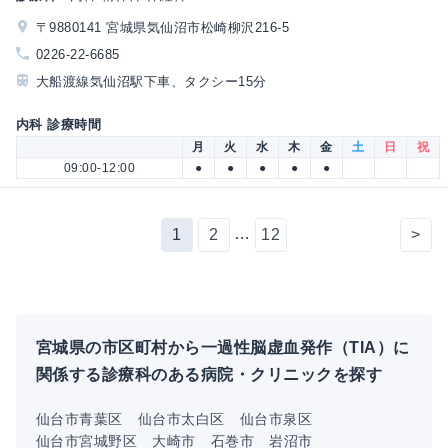
〒9880141 宮城県気仙沼市松崎柳沢216-5
0226-22-6685
大船渡線気仙沼駅下車、タクシー15分
内科 診療時間
月
火
水
木
金
土
日
祝
09:00-12:00
●
●
●
●
●
…
1
2
12
>
宮城県の市区町村から一過性脳虚血発作（TIA）に
関係する診療科のある病院・クリニックを探す
仙台市青葉区
仙台市太白区
仙台市泉区
仙台市宮城野区
大崎市
石巻市
岩沼市