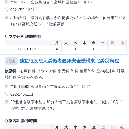
〒9838512 宮城県仙台市宮城野区福室1丁目12-1
022-259-1221
JR仙石線「陸前高砂駅」から徒歩7分 / バスの場合、仙台市営バス
および宮城交通バス「陸前高砂...
リウマチ科 診療時間
月
火
水
木
金
土
日
祝
08:30-11:30
●
●
●
独立行政法人労働者健康安全機構東北労災病院
病院
診療科：
心療内科 リウマチ科 小児科 外科 整形外科 脳神経外科 呼吸
器外科 産婦人科 眼科...
〒9818563 宮城県仙台市青葉区台原4丁目3-21
022-275-1111
JR北仙台駅下車徒歩10分 / 地下鉄台原駅下車南2出口徒歩10分 /
市営バス、宮城交通バス...
心療内科 診療時間
月
火
水
木
金
土
日
祝