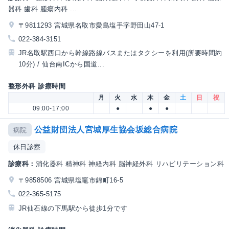
器科 歯科 腫瘍内科 ...
〒9811293 宮城県名取市愛島塩手字野田山47-1
022-384-3151
JR名取駅西口から幹線路線バスまたはタクシーを利用(所要時間約
10分) / 仙台南ICから国道...
整形外科 診療時間
月
火
水
木
金
土
日
祝
09:00-17:00
●
●
●
公益財団法人宮城厚生協会坂総合病院
病院
休日診察
診療科：
消化器科 精神科 神経内科 脳神経外科 リハビリテーション科
〒9858506 宮城県塩竈市錦町16-5
022-365-5175
JR仙石線の下馬駅から徒歩1分です