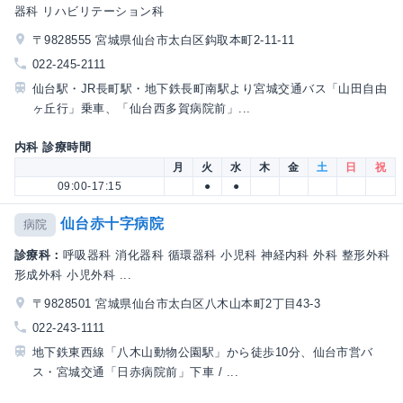
器科 リハビリテーション科
〒9828555 宮城県仙台市太白区鈎取本町2-11-11
022-245-2111
仙台駅・JR長町駅・地下鉄長町南駅より宮城交通バス「山田自由
ヶ丘行」乗車、「仙台西多賀病院前」...
内科 診療時間
月
火
水
木
金
土
日
祝
09:00-17:15
●
●
仙台赤十字病院
病院
診療科：
呼吸器科 消化器科 循環器科 小児科 神経内科 外科 整形外科
形成外科 小児外科 ...
〒9828501 宮城県仙台市太白区八木山本町2丁目43-3
022-243-1111
地下鉄東西線「八木山動物公園駅」から徒歩10分、仙台市営バ
ス・宮城交通「日赤病院前」下車 / ...