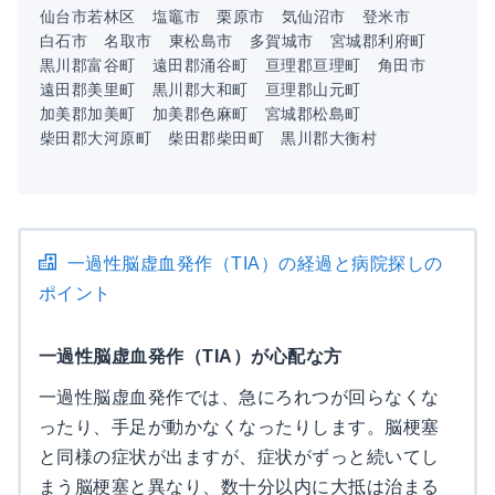
仙台市若林区
塩竈市
栗原市
気仙沼市
登米市
白石市
名取市
東松島市
多賀城市
宮城郡利府町
黒川郡富谷町
遠田郡涌谷町
亘理郡亘理町
角田市
遠田郡美里町
黒川郡大和町
亘理郡山元町
加美郡加美町
加美郡色麻町
宮城郡松島町
柴田郡大河原町
柴田郡柴田町
黒川郡大衡村
一過性脳虚血発作（TIA）の経過と病院探しの
ポイント
一過性脳虚血発作（TIA）が心配な方
一過性脳虚血発作では、急にろれつが回らなくな
ったり、手足が動かなくなったりします。脳梗塞
と同様の症状が出ますが、症状がずっと続いてし
まう脳梗塞と異なり、数十分以内に大抵は治まる