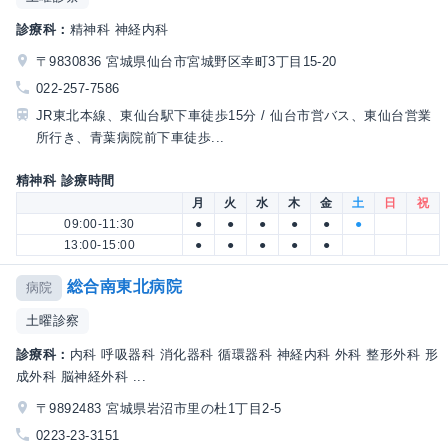
診療科：
精神科 神経内科
〒9830836 宮城県仙台市宮城野区幸町3丁目15-20
022-257-7586
JR東北本線、東仙台駅下車徒歩15分 / 仙台市営バス、東仙台営業
所行き、青葉病院前下車徒歩...
精神科 診療時間
月
火
水
木
金
土
日
祝
09:00-11:30
●
●
●
●
●
●
13:00-15:00
●
●
●
●
●
総合南東北病院
病院
土曜診察
診療科：
内科 呼吸器科 消化器科 循環器科 神経内科 外科 整形外科 形
成外科 脳神経外科 ...
〒9892483 宮城県岩沼市里の杜1丁目2-5
0223-23-3151