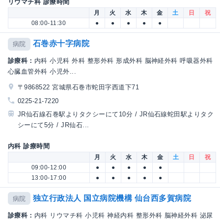
リウマチ科 診療時間
月
火
水
木
金
土
日
祝
08:00-11:30
●
●
●
●
●
石巻赤十字病院
病院
診療科：
内科 小児科 外科 整形外科 形成外科 脳神経外科 呼吸器外科
心臓血管外科 小児外...
〒9868522 宮城県石巻市蛇田字西道下71
0225-21-7220
JR仙石線石巻駅よりタクシーにて10分 / JR仙石線蛇田駅よりタク
シーにて5分 / JR仙石...
内科 診療時間
月
火
水
木
金
土
日
祝
09:00-12:00
●
●
●
●
●
13:00-17:00
●
●
●
●
●
独立行政法人 国立病院機構 仙台西多賀病院
病院
診療科：
内科 リウマチ科 小児科 神経内科 整形外科 脳神経外科 泌尿