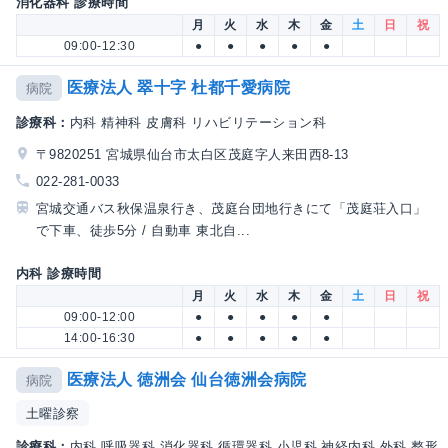
消化器科 診療時間
月
火
水
木
金
土
日
祝
09:00-12:30
●
●
●
●
●
医療法人 翠十字 杜都千愛病院
病院
診療科：
内科 精神科 皮膚科 リハビリテーション科
〒9820251 宮城県仙台市太白区茂庭字人来田西8-13
022-281-0033
宮城交通バス秋保温泉行き、茂庭台団地行きにて「茂庭荘入口」
で下車、徒歩5分 / 自動車 東北自...
内科 診療時間
月
火
水
木
金
土
日
祝
09:00-12:00
●
●
●
●
●
14:00-16:30
●
●
●
●
●
医療法人 徳洲会 仙台徳洲会病院
病院
土曜診察
診療科：
内科 呼吸器科 消化器科 循環器科 小児科 神経内科 外科 整形