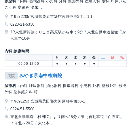
診療科：
内科 循環器科 小児科 外科 整形外科 産婦人科 眼科 耳鼻いん
こう科 皮膚科 泌尿...
〒9872205 宮城県栗原市築館宮野中央3丁目1-1
0228-21-5330
JR東北新幹線くりこま高原駅から車で9分 / 東北自動車道築館ICか
ら車で10分
内科 診療時間
月
火
水
木
金
土
日
祝
09:00-12:00
●
●
●
●
●
みやぎ県南中核病院
病院
診療科：
内科 呼吸器科 消化器科 循環器科 小児科 外科 整形外科 形成
外科 脳神経外科 呼...
〒9891253 宮城県柴田郡大河原町字西38-1
0224-51-5500
東北自動車道「村田IC」より南へ15分 / 東北自動車道「白石IC」
より北へ20分 / 東北本...