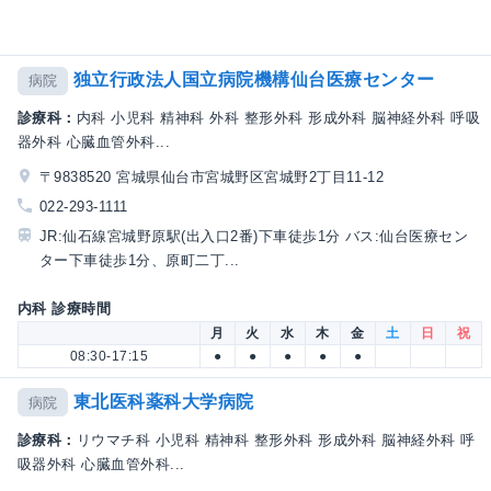
独立行政法人国立病院機構仙台医療センター
病院
診療科：
内科 小児科 精神科 外科 整形外科 形成外科 脳神経外科 呼吸
器外科 心臓血管外科...
〒9838520 宮城県仙台市宮城野区宮城野2丁目11-12
022-293-1111
JR:仙石線宮城野原駅(出入口2番)下車徒歩1分 バス:仙台医療セン
ター下車徒歩1分、原町二丁...
内科 診療時間
月
火
水
木
金
土
日
祝
08:30-17:15
●
●
●
●
●
東北医科薬科大学病院
病院
診療科：
リウマチ科 小児科 精神科 整形外科 形成外科 脳神経外科 呼
吸器外科 心臓血管外科...