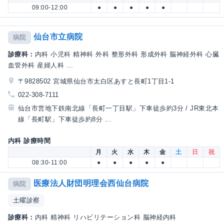
09:00-12:00
●
●
●
●
●
仙台市立病院
病院
診療科：
内科 小児科 精神科 外科 整形外科 形成外科 脳神経外科 心臓
血管外科 産婦人科 ...
〒9828502 宮城県仙台市太白区あすと長町1丁目1-1
022-308-7111
仙台市営地下鉄南北線「長町一丁目駅」下車徒歩約3分 / JR東北本
線「長町駅」下車徒歩約8分 ...
内科 診療時間
月
火
水
木
金
土
日
祝
08:30-11:00
●
●
●
●
●
医療法人財団明理会西仙台病院
病院
土曜診察
診療科：
内科 精神科 リハビリテーション科 脳神経内科