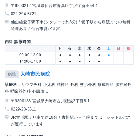
〒9893212 宮城県仙台市青葉区芋沢字新田54-4
022-394-5721
仙山線愛子駅下車(タクシーで約8分) / 愛子駅から病院までの無料
送迎あり / 仙台市営バス宮...
内科 診療時間
月
火
水
木
金
土
日
祝
09:00-12:00
●
●
●
●
●
●
14:00-17:00
●
●
●
●
●
大崎市民病院
病院
診療科：
リウマチ科 小児科 精神科 外科 整形外科 形成外科 脳神経外
科 呼吸器外科 心臓血...
〒9896183 宮城県大崎市古川穂波3丁目8-1
0229-23-3311
JR古川駅より車で約10分 / 古川駅から当院までは、シャトルバス
が運行しています