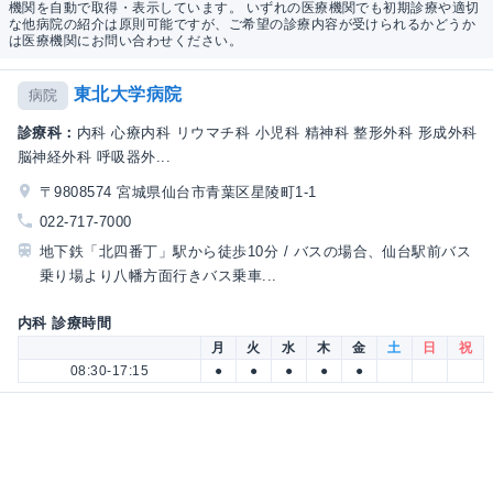
機関を自動で取得・表示しています。 いずれの医療機関でも初期診療や適切
な他病院の紹介は原則可能ですが、ご希望の診療内容が受けられるかどうか
は医療機関にお問い合わせください。
東北大学病院
病院
診療科：
内科 心療内科 リウマチ科 小児科 精神科 整形外科 形成外科
脳神経外科 呼吸器外...
〒9808574 宮城県仙台市青葉区星陵町1-1
022-717-7000
地下鉄「北四番丁」駅から徒歩10分 / バスの場合、仙台駅前バス
乗り場より八幡方面行きバス乗車...
内科 診療時間
月
火
水
木
金
土
日
祝
08:30-17:15
●
●
●
●
●