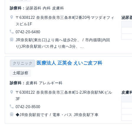
診療科：
泌尿器科 内科 皮膚科
〒6308122 奈良県奈良市三条本町2番20号マツダオフィ
泌尿
スビル1F
0742-20-6480
JR奈良駅(東出口)より南へ徒歩2分、 / 市内循環(内回
り)JR奈良駅前バス停より南へ3分、...
医療法人 正英会 えいご皮フ科
クリニック
土曜診察
診療科：
皮膚科 アレルギー科
〒6308122 奈良県奈良市三条本町1-2JR奈良駅NKビル
皮膚
3F
0742-20-8500
◆JR奈良駅前です / 電車・バス JR奈良駅下車