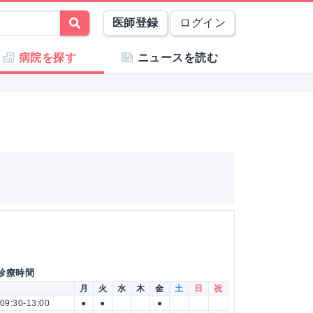
医師登録
ログイン
病院を探す
ニュースを読む
 診療時間
月
火
水
木
金
土
日
祝
09:30-13:00
●
●
●