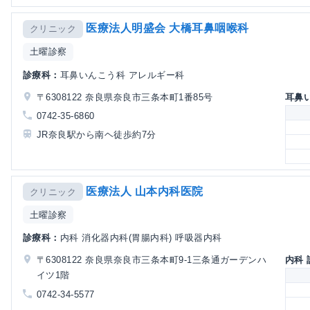
医療法人明盛会 大橋耳鼻咽喉科
クリニック
土曜診察
診療科：
耳鼻いんこう科 アレルギー科
〒6308122 奈良県奈良市三条本町1番85号
耳鼻
0742-35-6860
JR奈良駅から南ヘ徒歩約7分
医療法人 山本内科医院
クリニック
土曜診察
診療科：
内科 消化器内科(胃腸内科) 呼吸器内科
〒6308122 奈良県奈良市三条本町9-1三条通ガーデンハ
内科
イツ1階
0742-34-5577