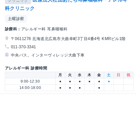
クリニック
科クリニック
土曜診察
診療科：
アレルギー科 耳鼻咽喉科
〒0611278 北海道北広島市大曲幸町3丁目4番4号 KMRビル1階
011-370-3341
中央バス。インターヴィレッジ大曲下車
アレルギー科 診療時間
月
火
水
木
金
土
日
祝
9:00-12:30
●
●
●
●
●
●
14:00-18:00
●
●
●
●