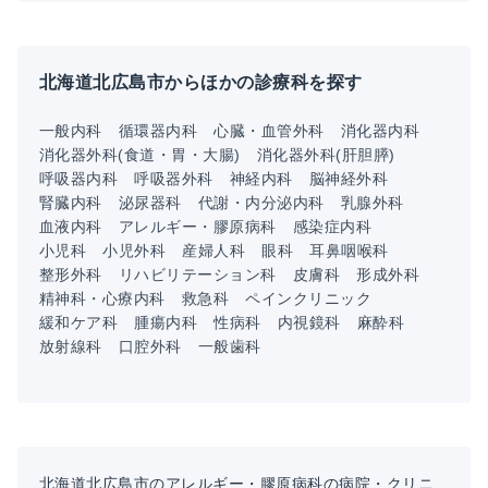
北海道北広島市からほかの診療科を探す
一般内科
循環器内科
心臓・血管外科
消化器内科
消化器外科(食道・胃・大腸)
消化器外科(肝胆膵)
呼吸器内科
呼吸器外科
神経内科
脳神経外科
腎臓内科
泌尿器科
代謝・内分泌内科
乳腺外科
血液内科
アレルギー・膠原病科
感染症内科
小児科
小児外科
産婦人科
眼科
耳鼻咽喉科
整形外科
リハビリテーション科
皮膚科
形成外科
精神科・心療内科
救急科
ペインクリニック
緩和ケア科
腫瘍内科
性病科
内視鏡科
麻酔科
放射線科
口腔外科
一般歯科
北海道北広島市のアレルギー・膠原病科の病院・クリニ