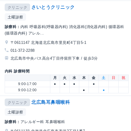
さいとうクリニック
クリニック
土曜診察
診療科：
内科 呼吸器科(呼吸器内科) 消化器科(消化器内科) 循環器科
(循環器内科) アレル...
〒0611147 北海道北広島市里見町4丁目5-1
011-372-2288
北広島市中央バス高台4丁目停留所下車 / 徒歩3分
内科 診療時間
月
火
水
木
金
土
日
祝
9:00-17:00
●
●
●
●
9:00-12:00
●
●
北広島耳鼻咽喉科
クリニック
土曜診察
診療科：
アレルギー科 耳鼻咽喉科