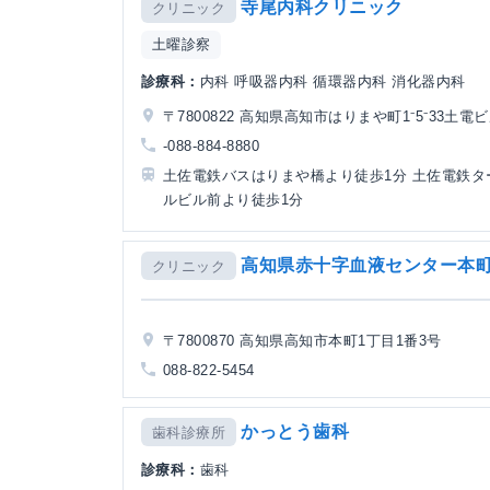
寺尾内科クリニック
クリニック
土曜診察
診療科：
内科 呼吸器内科 循環器内科 消化器内科
〒7800822 高知県高知市はりまや町1⁻5⁻33土電ビ
-088-884-8880
土佐電鉄バスはりまや橋より徒歩1分 土佐電鉄タ
ルビル前より徒歩1分
高知県赤十字血液センター本
クリニック
〒7800870 高知県高知市本町1丁目1番3号
088-822-5454
かっとう歯科
歯科診療所
診療科：
歯科