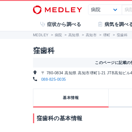
症状から調べる
病気を調べ
MEDLEY
>
病院
>
高知県
>
高知市
>
堺町
>
窪歯科
窪歯科
このページに記載の情
〒 780-0834 高知県 高知市堺町1-21 JTB高知ビル
088-825-0035
基本情報
窪歯科の基本情報