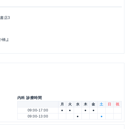
桐書店3
や橋よ
内科 診療時間
月
火
水
木
金
土
日
祝
09:00-17:00
●
●
●
●
09:00-13:00
●
●