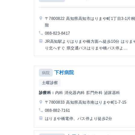
〒7800822 高知県高知市はりまや町1丁目3-1片
階
088-823-8417
JR高知駅よりはりまや橋方面へ徒歩10分 はりま
り北へすぐ 県交通バスはりまや橋バス停よ...
下村病院
病院
土曜診察
診療科：
内科 消化器内科 肛門外科 泌尿器科
〒7800833 高知県高知市南はりまや町1-7-15
088-882-7161
はりまや橋電停、バス停より徒歩2分