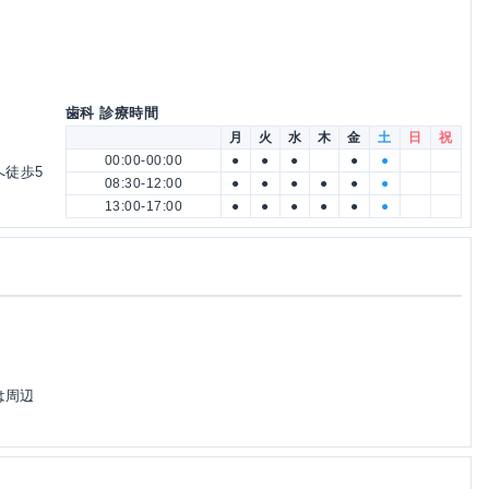
歯科 診療時間
月
火
水
木
金
土
日
祝
00:00-00:00
●
●
●
●
●
へ徒歩5
08:30-12:00
●
●
●
●
●
●
13:00-17:00
●
●
●
●
●
●
は周辺