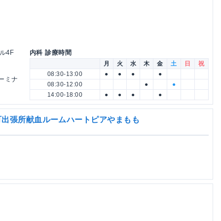
ル4F
内科 診療時間
月
火
水
木
金
土
日
祝
08:30-13:00
●
●
●
●
ーミナ
08:30-12:00
●
●
14:00-18:00
●
●
●
●
町出張所献血ルームハートピアやまもも