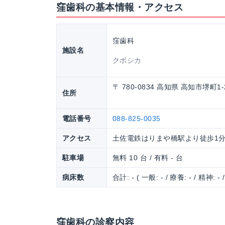
窪歯科の基本情報・アクセス
窪歯科
施設名
クボシカ
〒 780-0834 高知県 高知市堺町1-
住所
電話番号
088-825-0035
アクセス
土佐電鉄はりまや橋駅より徒歩1
駐車場
無料 10 台 / 有料 - 台
病床数
合計: - ( 一般: - / 療養: - / 精神: - 
窪歯科の診察内容