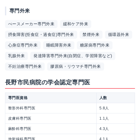
専門外来
ぺースメーカー専門外来
緩和ケア外来
摂食障害(拒食症・過食症)専門外来
禁煙外来
循環器外来
心身症専門外来
睡眠障害外来
糖尿病専門外来
乳腺外来
発達障害専門外来(自閉症、学習障害など)
不妊治療専門外来
膠原病・リウマチ専門外来
長野市民病院の学会認定専門医
専門医資格
人数
整形外科専門医
5.8人
皮膚科専門医
1.1人
麻酔科専門医
4.3人
放射線科専門医
4.1人