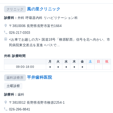
風の里クリニック
クリニック
診療科：
外科 呼吸器内科 リハビリテーション科
〒3810006 長野県長野市富竹1664
026-217-0303
<お車でお越しの方> 国道18号「柳原駅西」信号を北へ向かい、市
民病院東交差点を直進 <バスで...
外科 診療時間
月
火
水
木
金
土
日
祝
09:00-18:00
●
●
●
●
●
平井歯科医院
歯科診療所
土曜診察
診療科：
歯科
〒3810012 長野県長野市柳原2254-1
026-296-8841