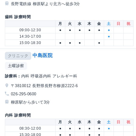
長野電鉄線 柳原駅より北方へ徒歩3分
歯科 診療時間
月
火
水
木
金
土
日
祝
09:00-12:30
●
●
●
●
●
●
14:30-17:00
●
15:00-18:30
●
●
●
●
中島医院
クリニック
土曜診察
診療科：
内科 呼吸器内科 アレルギー科
〒3810012 長野県長野市柳原2222-6
026-295-0600
柳原駅から歩いて3分
内科 診療時間
月
火
水
木
金
土
日
祝
08:30-12:00
●
●
●
●
●
●
15:30-18:00
●
●
●
●