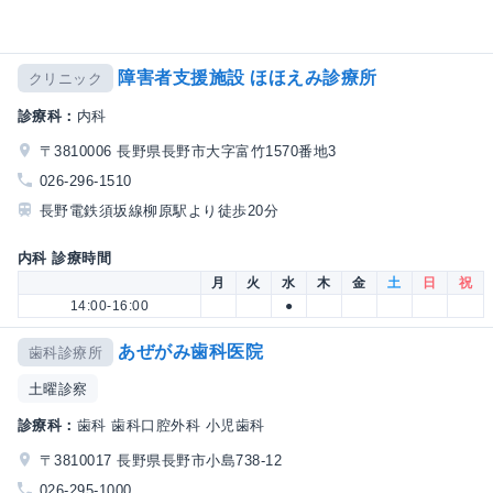
障害者支援施設 ほほえみ診療所
クリニック
診療科：
内科
〒3810006 長野県長野市大字富竹1570番地3
026-296-1510
長野電鉄須坂線柳原駅より徒歩20分
内科 診療時間
月
火
水
木
金
土
日
祝
14:00-16:00
●
あぜがみ歯科医院
歯科診療所
土曜診察
診療科：
歯科 歯科口腔外科 小児歯科
〒3810017 長野県長野市小島738-12
026-295-1000