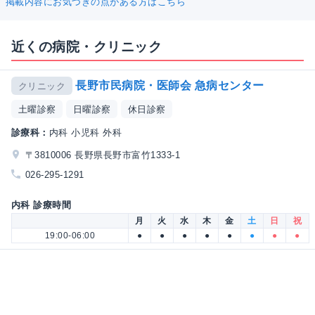
掲載内容にお気づきの点がある方はこちら
近くの病院・クリニック
長野市民病院・医師会 急病センター
クリニック
土曜診察
日曜診察
休日診察
診療科：
内科 小児科 外科
〒3810006 長野県長野市富竹1333-1
026-295-1291
内科 診療時間
月
火
水
木
金
土
日
祝
19:00-06:00
●
●
●
●
●
●
●
●