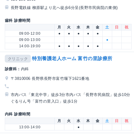
長野電鉄線 柳原駅より北へ徒歩6分呈(長野市民病院の東側)
歯科 診療時間
月
火
水
木
金
土
日
祝
09:00-12:00
●
●
●
●
●
09:00-13:00
●
14:00-19:00
●
●
●
●
●
特別養護老人ホーム 富竹の里診療所
クリニック
診療科：
内科
〒3810006 長野県長野市富竹堰下1621番地
市内バス「東北中学」徒歩3分市内バス「長野市民病院」徒歩10分
ぐるりん号「富竹の里入口」徒歩1分
内科 診療時間
月
火
水
木
金
土
日
祝
13:00-14:00
●