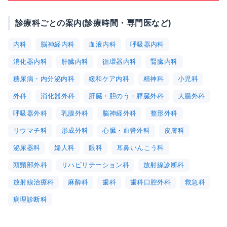
診療科ごとの案内(診療時間・専門医など)
内科
脳神経内科
血液内科
呼吸器内科
消化器内科
肝臓内科
循環器内科
腎臓内科
糖尿病・内分泌内科
緩和ケア内科
精神科
小児科
外科
消化器外科
肝臓・胆のう・膵臓外科
大腸外科
呼吸器外科
乳腺外科
脳神経外科
整形外科
リウマチ科
形成外科
心臓・血管外科
皮膚科
泌尿器科
婦人科
眼科
耳鼻いんこう科
頭頸部外科
リハビリテーション科
放射線診断科
放射線治療科
麻酔科
歯科
歯科口腔外科
救急科
病理診断科