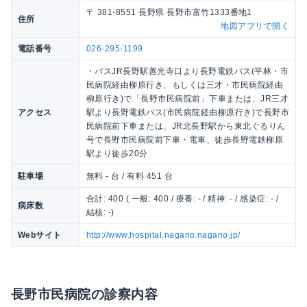
〒 381-8551 長野県 長野市富竹1333番地1
住所
地図アプリで開く
電話番号
026-295-1199
・バスJR長野駅善光寺口より長野電鉄バス(平林・市
民病院経由柳原行き、もしくは三才・市民病院経由
柳原行き)で「長野市民病院前」下車または、JR三才
アクセス
駅より長野電鉄バス(市民病院経由柳原行き)で長野市
民病院前下車または、JR北長野駅から東北ぐるりん
号で長野市民病院前下車・電車、徒歩長野電鉄柳原
駅より徒歩20分
駐車場
無料 - 台 / 有料 451 台
合計: 400 ( 一般: 400 / 療養: - / 精神: - / 感染症: - /
病床数
結核: -)
Webサイト
http://www.hospital.nagano.nagano.jp/
長野市民病院の診察内容