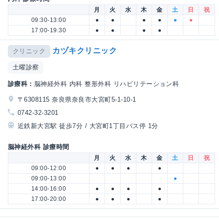
月
火
水
木
金
土
日
祝
09:30-13:00
●
●
●
●
●
●
17:00-19:30
●
●
●
●
カヅキクリニック
クリニック
土曜診察
診療科：
脳神経外科 内科 整形外科 リハビリテーション科
〒6308115 奈良県奈良市大宮町5-1-10-1
0742-32-3201
近鉄新大宮駅 徒歩7分 / 大宮町1丁目バス停 1分
脳神経外科 診療時間
月
火
水
木
金
土
日
祝
09:00-12:00
●
●
●
●
09:00-13:00
●
14:00-16:00
●
●
●
●
17:00-20:00
●
●
●
●