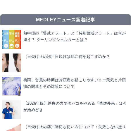
MEDLEYニュース新着記事
熱中症の「警戒アラート」と「特別警戒アラート」は何が
違う？ クーリングシェルターとは？
【日焼け止め④】日焼けは肌に何を起こすのか？
梅雨、台風の時期は片頭痛が起こりやすい？ー天気と片頭
痛の関連とその対策について
【2026年版】医療の力でタバコをやめる「禁煙外来」は今
が始めどき
【日焼け止め③】適切な使い方について：失敗しない塗り