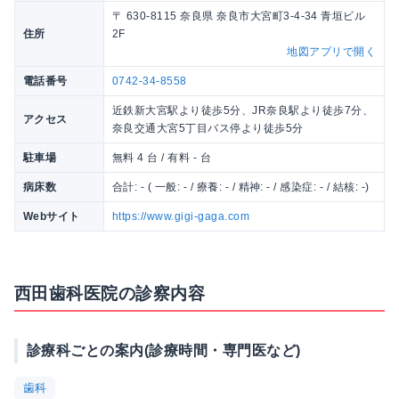
〒 630-8115 奈良県 奈良市大宮町3-4-34 青垣ビル
住所
2F
地図アプリで開く
電話番号
0742-34-8558
近鉄新大宮駅より徒歩5分、JR奈良駅より徒歩7分、
アクセス
奈良交通大宮5丁目バス停より徒歩5分
駐車場
無料 4 台 / 有料 - 台
病床数
合計: - ( 一般: - / 療養: - / 精神: - / 感染症: - / 結核: -)
Webサイト
https://www.gigi-gaga.com
西田歯科医院の診察内容
診療科ごとの案内(診療時間・専門医など)
歯科