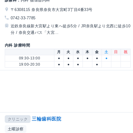
診療科：
内科 循環器内科
〒6308115 奈良県奈良市大宮町3丁目4番33号
0742-33-7785
近鉄奈良線新大宮駅より東へ徒歩5分 / JR奈良駅より北西に徒歩10
分 / 奈良交通バス「大宮...
内科 診療時間
月
火
水
木
金
土
日
祝
09:30-13:00
●
●
●
●
●
●
19:00-20:30
●
●
●
●
三輪歯科医院
クリニック
土曜診察