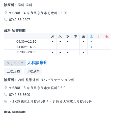
診療科：
歯科 歯科
〒6308114 奈良県奈良市芝辻町2-3-20
0742-33-2207
歯科 診療時間
月
火
水
木
金
土
日
祝
09:30〜12:30
●
●
●
●
●
14:00〜16:00
●
15:30〜20:00
●
●
●
●
大和診療所
クリニック
土曜診察
日曜診察
診療科：
内科 整形外科 リハビリテーション科
〒6308115 奈良県奈良市大宮町2-6-9
0742-36-5600
・JR奈良駅より徒歩8分 / ・近鉄新大宮駅より徒歩8分
内科 診療時間