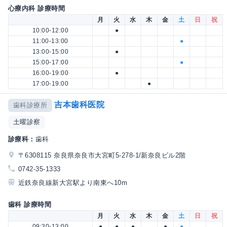
心療内科 診療時間
月
火
水
木
金
土
日
祝
10:00-12:00
●
11:00-13:00
●
13:00-15:00
●
15:00-17:00
●
16:00-19:00
●
17:00-19:00
●
吉本歯科医院
歯科診療所
土曜診察
診療科：
歯科
〒6308115 奈良県奈良市大宮町5-278-1/新奈良ビル2階
0742-35-1333
近鉄奈良線新大宮駅より南東へ10m
歯科 診療時間
月
火
水
木
金
土
日
祝
09:30-13:00
●
●
●
●
●