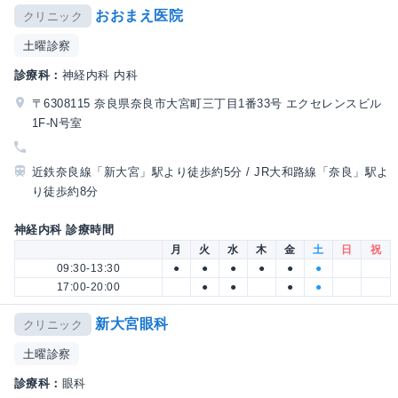
おおまえ医院
クリニック
土曜診察
診療科：
神経内科 内科
〒6308115 奈良県奈良市大宮町三丁目1番33号 エクセレンスビル
1F-N号室
近鉄奈良線「新大宮」駅より徒歩約5分 / JR大和路線「奈良」駅よ
り徒歩約8分
神経内科 診療時間
月
火
水
木
金
土
日
祝
09:30-13:30
●
●
●
●
●
●
17:00-20:00
●
●
●
●
新大宮眼科
クリニック
土曜診察
診療科：
眼科