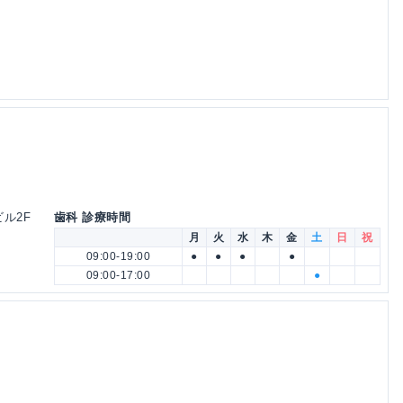
ビル2F
歯科 診療時間
月
火
水
木
金
土
日
祝
09:00-19:00
●
●
●
●
09:00-17:00
●