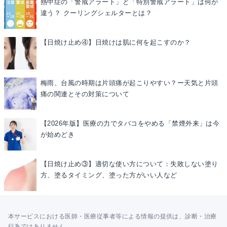
熱中症の「警戒アラート」と「特別警戒アラート」は何が
違う？ クーリングシェルターとは？
【日焼け止め④】日焼けは肌に何を起こすのか？
梅雨、台風の時期は片頭痛が起こりやすい？ー天気と片頭
痛の関連とその対策について
【2026年版】医療の力でタバコをやめる「禁煙外来」は今
が始めどき
【日焼け止め③】適切な使い方について：失敗しない塗り
方、塗るタイミング、塗った方がいい人など
本サービスにおける医師・医療従事者等による情報の提供は、診断・治療
行為ではありません。