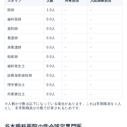
スタッフ
人数
外来担当
入院病棟担当
医師
1.0人
-
-
歯科医師
0.0人
-
-
薬剤師
0.0人
-
-
看護師
0.0人
-
-
准看護師
0.0人
-
-
助産師
0.0人
-
-
歯科衛生士
0.0人
-
-
診療放射線技師
0.0人
-
-
理学療法士
0.0人
-
-
作業療法士
0.0人
-
-
※人数が小数点以下になっている場合があります。これは常勤職員を１人
とし、非常勤職員が小数で計算されるためです。
谷本眼科医院の学会認定専門医