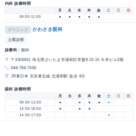
内科 診療時間
月
火
水
木
金
土
日
祝
09:00-11:00
●
●
●
●
●
かわさき眼科
クリニック
土曜診察
診療科：
眼科
〒3300061 埼玉県さいたま市浦和区常盤9-32-15 今井ビル2階
048-789-7500
JR東日本 京浜東北線 北浦和駅 徒歩 4分
眼科 診療時間
月
火
水
木
金
土
日
祝
09:30-13:00
●
●
●
●
●
14:30-18:00
●
●
●
14:30-17:00
●