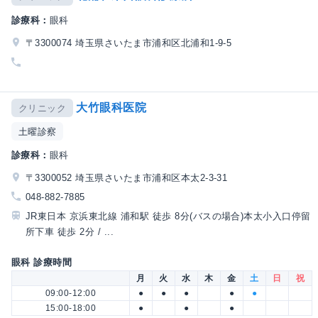
診療科：
眼科
〒3300074 埼玉県さいたま市浦和区北浦和1-9-5
大竹眼科医院
クリニック
土曜診察
診療科：
眼科
〒3300052 埼玉県さいたま市浦和区本太2-3-31
048-882-7885
JR東日本 京浜東北線 浦和駅 徒歩 8分(バスの場合)本太小入口停留
所下車 徒歩 2分 / ...
眼科 診療時間
月
火
水
木
金
土
日
祝
09:00-12:00
●
●
●
●
●
15:00-18:00
●
●
●