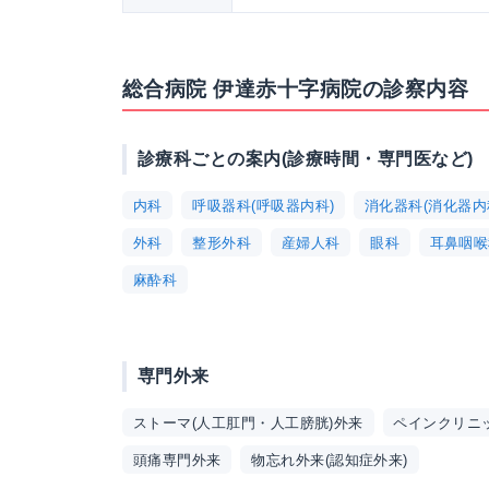
総合病院 伊達赤十字病院の診察内容
診療科ごとの案内(診療時間・専門医など)
内科
呼吸器科(呼吸器内科)
消化器科(消化器内
外科
整形外科
産婦人科
眼科
耳鼻咽喉
麻酔科
専門外来
ストーマ(人工肛門・人工膀胱)外来
ペインクリニ
頭痛専門外来
物忘れ外来(認知症外来)