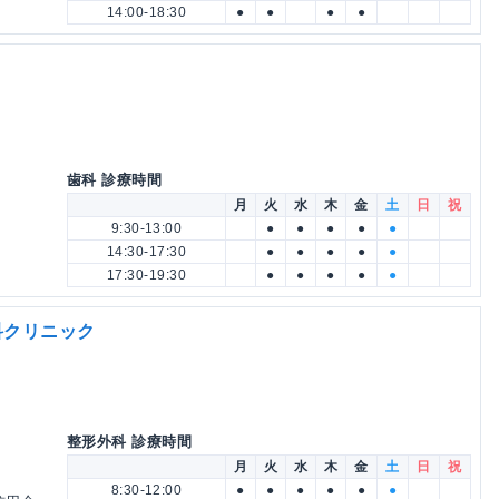
14:00-18:30
●
●
●
●
歯科 診療時間
月
火
水
木
金
土
日
祝
9:30-13:00
●
●
●
●
●
14:30-17:30
●
●
●
●
●
17:30-19:30
●
●
●
●
●
科クリニック
整形外科 診療時間
月
火
水
木
金
土
日
祝
8:30-12:00
●
●
●
●
●
●