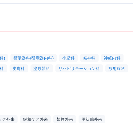
科)
循環器科(循環器内科)
小児科
精神科
神経内科
科
皮膚科
泌尿器科
リハビリテーション科
放射線科
ック外来
緩和ケア外来
禁煙外来
甲状腺外来