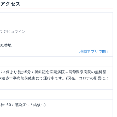
・アクセス
ュウジビョウイン
町81番地
地図アプリで開く
前バス停より徒歩5分 / 製鉄記念室蘭病院⇔洞爺温泉病院の無料循
 伊達赤十字病院前経由にて運行中です。(現在、コロナの影響によ
神: 60 / 感染症: - / 結核: -)