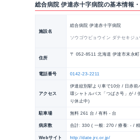
総合病院 伊達赤十字病院の基本情報
総合病院 伊達赤十字病院
施設名
ソウゴウビョウイン ダテセキジ
〒 052-8511 北海道 伊達市末永
住所
電話番号
0142-23-2211
伊達紋別駅より車で10分 / 日赤
アクセス
環シャトルバス「つばさ号」が /
り休止中)
駐車場
無料 261 台 / 有料 - 台
病床数
合計: 330 ( 一般: 270 / 療養: - / 精
Webサイト
http://date.jrc.or.jp/