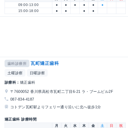
09:00-13:00
●
●
●
●
●
●
15:00-18:00
●
●
●
●
瓦町矯正歯科
歯科診療所
土曜診察
日曜診察
診療科：
矯正歯科
〒7600052 香川県高松市瓦町二丁目6-21 ラ・ブームビル2F
087-834-4187
コトデン瓦町駅よりフェリー通り沿いに北へ徒歩1分
矯正歯科 診療時間
月
火
水
木
金
土
日
祝