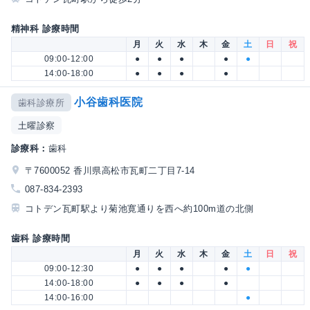
精神科 診療時間
月
火
水
木
金
土
日
祝
09:00-12:00
●
●
●
●
●
14:00-18:00
●
●
●
●
小谷歯科医院
歯科診療所
土曜診察
診療科：
歯科
〒7600052 香川県高松市瓦町二丁目7-14
087-834-2393
コトデン瓦町駅より菊池寛通りを西へ約100m道の北側
歯科 診療時間
月
火
水
木
金
土
日
祝
09:00-12:30
●
●
●
●
●
14:00-18:00
●
●
●
●
14:00-16:00
●