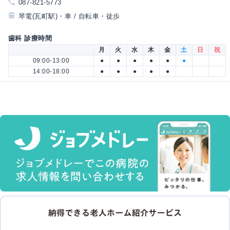
087-821-5773
琴電(瓦町駅)・車 / 自転車・徒歩
歯科 診療時間
月
火
水
木
金
土
日
祝
09:00-13:00
●
●
●
●
●
●
14:00-18:00
●
●
●
●
●