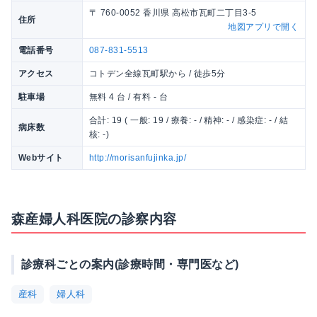
〒 760-0052 香川県 高松市瓦町二丁目3-5
住所
地図アプリで開く
電話番号
087-831-5513
アクセス
コトデン全線瓦町駅から / 徒歩5分
駐車場
無料 4 台 / 有料 - 台
合計: 19 ( 一般: 19 / 療養: - / 精神: - / 感染症: - / 結
病床数
核: -)
Webサイト
http://morisanfujinka.jp/
森産婦人科医院の診察内容
診療科ごとの案内(診療時間・専門医など)
産科
婦人科