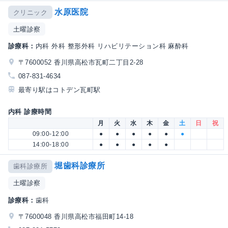
水原医院
クリニック
土曜診察
診療科：
内科 外科 整形外科 リハビリテーション科 麻酔科
〒7600052 香川県高松市瓦町二丁目2-28
087-831-4634
最寄り駅はコトデン瓦町駅
内科 診療時間
月
火
水
木
金
土
日
祝
09:00-12:00
●
●
●
●
●
●
14:00-18:00
●
●
●
●
●
堀歯科診療所
歯科診療所
土曜診察
診療科：
歯科
〒7600048 香川県高松市福田町14-18