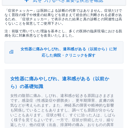
気をつけるべき重要な疾患を確認
「症状チェッカー」は医師による診断の代替ではありません。症状だけで
なく普段の様子や検査の結果などを踏まえて総合的に判断される必要があ
るため、「症状チェッカー」で表示された結果と真の診断との関連性は高
くないことを留意してご使用下さい。
注：前版で用いていた理論を基本とし、多くの医師の臨床現場における肌
感を元に対象疾患などを改良いたしました。
女性器に痛みやしびれ、違和感がある（以前から）に対
応した病院・クリニックを探す
女性器に痛みやしびれ、違和感がある（以前か
ら）の基礎知識
女性の陰部に痛み、しびれ、違和感が起きる原因はさまざま
です。感染症（性感染症や膀胱炎）、更年期障害、皮膚の病
気などが考えられます。また、神経系の障害や精神的な影響
も関係していることもありますし、調べても原因が分からな
いこともあります。 症状が軽く、すぐに治った人は、しばら
く様子を見てもよいです。一方で、症状が持続したり、繰り
返したり、他の症状（出血、排尿時の痛み、おりものの異常