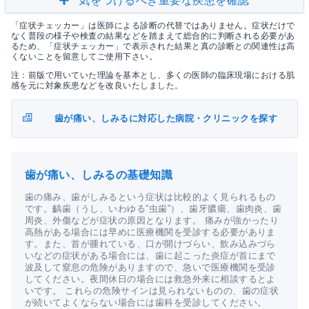
気をつけるべき重要な疾患を確認
「症状チェッカー」は医師による診断の代替ではありません。症状だけで
なく普段の様子や検査の結果などを踏まえて総合的に判断される必要があ
るため、「症状チェッカー」で表示された結果と真の診断との関連性は高
くないことを留意してご使用下さい。
注：前版で用いていた理論を基本とし、多くの医師の臨床現場における肌
感を元に対象疾患などを改良いたしました。
歯が痛い、しみるに対応した病院・クリニックを探す
歯が痛い、しみるの基礎知識
歯の痛み、歯がしみるという症状は比較的よく見られるもの
です。齲歯（うし、いわゆる”虫歯”）、歯牙膿瘍、歯肉炎、歯
周炎、外傷などが症状の原因となります。 痛みが強かったり
高熱がある場合には早めに医療機関を受診する必要がありま
す。また、首が腫れている、口が開けづらい、飲み込みづら
いなどの症状がある場合には、歯に起こった炎症が首にまで
波及して窒息の危険がありますので、急いで医療機関を受診
してください。夜間休日の場合には救急外来に相談するとよ
いです。 これらの危険サインは見られないものの、歯の症状
が続いてよくならない場合には歯科を受診してください。