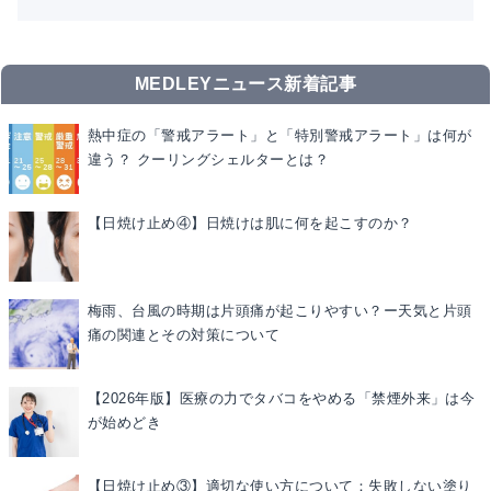
MEDLEYニュース新着記事
熱中症の「警戒アラート」と「特別警戒アラート」は何が
違う？ クーリングシェルターとは？
【日焼け止め④】日焼けは肌に何を起こすのか？
梅雨、台風の時期は片頭痛が起こりやすい？ー天気と片頭
痛の関連とその対策について
【2026年版】医療の力でタバコをやめる「禁煙外来」は今
が始めどき
【日焼け止め③】適切な使い方について：失敗しない塗り