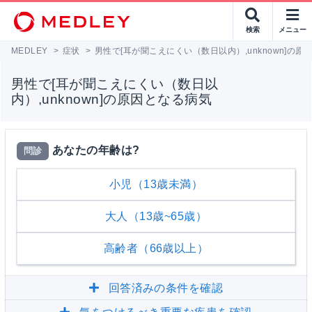
検索
メニュー
MEDLEY
>
症状
>
男性で[耳が聞こえにくい（数日以内）,unknown]の原
男性で[耳が聞こえにくい（数日以
内）,unknown]の原因となる病気
あなたの年齢は?
問診
小児（13歳未満）
大人（13歳~65歳）
高齢者（66歳以上）
回答済みの条件を確認