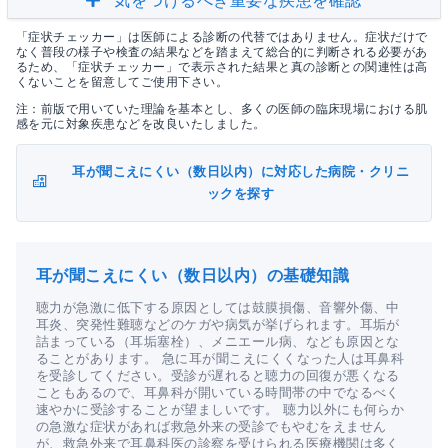
気をつけるべき重要な疾患を確認
「症状チェッカー」は医師による診断の代替ではありません。症状だけで
なく普段の様子や検査の結果などを踏まえて総合的に判断される必要があ
るため、「症状チェッカー」で表示された結果と真の診断との関連性は高
くないことを留意してご使用下さい。
注：前版で用いていた理論を基本とし、多くの医師の臨床現場における肌
感を元に対象疾患などを改良いたしました。
耳が聞こえにくい（数日以内）に対応した病院・クリニ
ックを探す
耳が聞こえにくい（数日以内）の基礎知識
聴力が急激に低下する原因としては鼓膜損傷、音響外傷、中
耳炎、突発性難聴などのケガや病気が挙げられます。耳垢が
詰まっている（耳垢塞栓）、メニエール病、なども原因とな
ることがあります。 急に耳が聞こえにくくなった人は耳鼻科
を受診してください。受診が遅れると聴力の回復が悪くなる
こともあるので、耳鼻科が開いている時間帯の中でなるべく
速やかに受診することが望ましいです。 聴力以外にも何らか
の急激な症状があれば救急外来の受診でもやむをえません
が、救急外来で耳鼻科医の診察を受けられる医療機関は多く