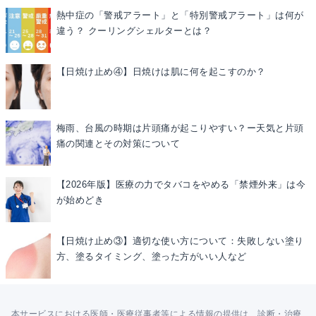
熱中症の「警戒アラート」と「特別警戒アラート」は何が
違う？ クーリングシェルターとは？
【日焼け止め④】日焼けは肌に何を起こすのか？
梅雨、台風の時期は片頭痛が起こりやすい？ー天気と片頭
痛の関連とその対策について
【2026年版】医療の力でタバコをやめる「禁煙外来」は今
が始めどき
【日焼け止め③】適切な使い方について：失敗しない塗り
方、塗るタイミング、塗った方がいい人など
本サービスにおける医師・医療従事者等による情報の提供は、診断・治療