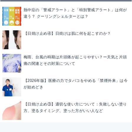
熱中症の「警戒アラート」と「特別警戒アラート」は何が
違う？ クーリングシェルターとは？
【日焼け止め④】日焼けは肌に何を起こすのか？
梅雨、台風の時期は片頭痛が起こりやすい？ー天気と片頭
痛の関連とその対策について
【2026年版】医療の力でタバコをやめる「禁煙外来」は今
が始めどき
【日焼け止め③】適切な使い方について：失敗しない塗り
方、塗るタイミング、塗った方がいい人など