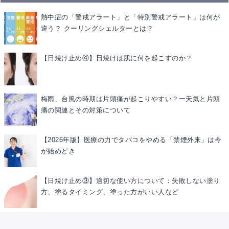
熱中症の「警戒アラート」と「特別警戒アラート」は何が
違う？ クーリングシェルターとは？
【日焼け止め④】日焼けは肌に何を起こすのか？
梅雨、台風の時期は片頭痛が起こりやすい？ー天気と片頭
痛の関連とその対策について
【2026年版】医療の力でタバコをやめる「禁煙外来」は今
が始めどき
【日焼け止め③】適切な使い方について：失敗しない塗り
方、塗るタイミング、塗った方がいい人など