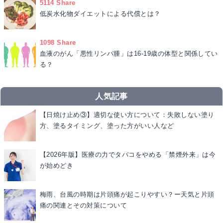
5114 Share
低炭水化物ダイエットによる代償とは？
1098 Share
血液のがん「悪性リンパ腫」は16-19歳の体型と関係してい
る？
人気記事
【日焼け止め③】適切な使い方について：失敗しない塗り
方、塗るタイミング、塗った方がいい人など
【2026年版】医療の力でタバコをやめる「禁煙外来」は今
が始めどき
梅雨、台風の時期は片頭痛が起こりやすい？ー天気と片頭
痛の関連とその対策について