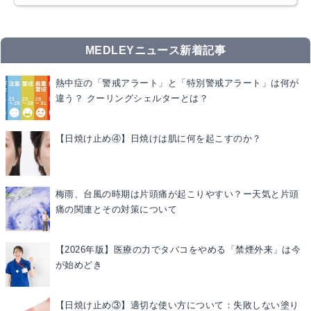
MEDLEYニュース新着記事
熱中症の「警戒アラート」と「特別警戒アラート」は何が
違う？ クーリングシェルターとは？
【日焼け止め④】日焼けは肌に何を起こすのか？
梅雨、台風の時期は片頭痛が起こりやすい？ー天気と片頭
痛の関連とその対策について
【2026年版】医療の力でタバコをやめる「禁煙外来」は今
が始めどき
【日焼け止め③】適切な使い方について：失敗しない塗り