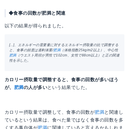
◆食事の回数が肥満と関連
以下の結果が得られました。
[...]、エネルギーの需要量に対するエネルギー摂取量の比で調整する
と、食事の頻度は過剰体重/
肥満
（体格指数25kg/m2以上）、中心性
肥満
（ウエスト周径が男性で102cm、女性で88cm以上）と正の関連
性を示した。
カロリー摂取量で調整すると、食事の回数が多いほう
が、
肥満
の人が多い
という結果でした。
カロリー摂取量で調整して、食事の回数が
肥満
と関連し
ているという結果は、食べた量ではなく食事の回数を多
くする事自体が
肥満
に関連していると言えるかもしれま