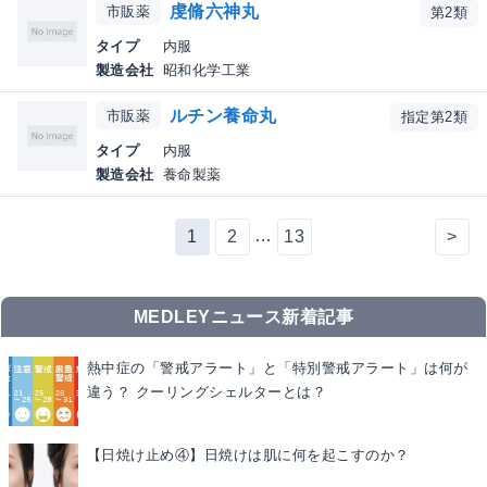
虔脩六神丸
市販薬
第2類
タイプ
内服
製造会社
昭和化学工業
ルチン養命丸
市販薬
指定第2類
タイプ
内服
製造会社
養命製薬
…
1
2
13
>
MEDLEYニュース新着記事
熱中症の「警戒アラート」と「特別警戒アラート」は何が
違う？ クーリングシェルターとは？
【日焼け止め④】日焼けは肌に何を起こすのか？