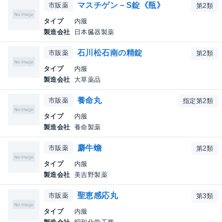
マスチゲン－S錠《瓶》
市販薬
第2類
タイプ
内服
製造会社
日本臓器製薬
石川松石南の精錠
市販薬
第2類
タイプ
内服
製造会社
大草薬品
養命丸
市販薬
指定第2類
タイプ
内服
製造会社
養命製薬
麝牛蟾
市販薬
第2類
タイプ
内服
製造会社
美吉野製薬
聖恵感応丸
市販薬
第3類
タイプ
内服