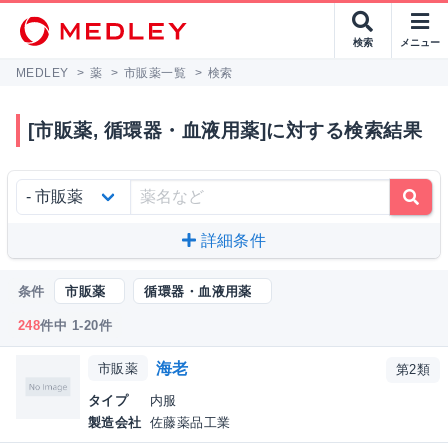
検索
メニュー
MEDLEY
>
薬
>
市販薬一覧
>
検索
[市販薬, 循環器・血液用薬]に対する検索結果
詳細条件
条件
市販薬
循環器・血液用薬
248
件中 1-20件
海老
市販薬
第2類
タイプ
内服
製造会社
佐藤薬品工業