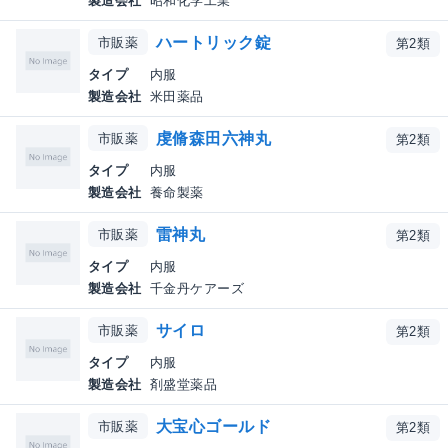
製造会社
昭和化学工業
ハートリック錠
市販薬
第2類
タイプ
内服
製造会社
米田薬品
虔脩森田六神丸
市販薬
第2類
タイプ
内服
製造会社
養命製薬
雷神丸
市販薬
第2類
タイプ
内服
製造会社
千金丹ケアーズ
サイロ
市販薬
第2類
タイプ
内服
製造会社
剤盛堂薬品
大宝心ゴールド
市販薬
第2類