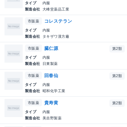
タイプ
内服
製造会社
大峰堂薬品工業
コレステラン
市販薬
タイプ
内服
製造会社
タキザワ漢方廠
臓仁源
市販薬
第2類
タイプ
内服
製造会社
日東製薬
回春仙
市販薬
第2類
タイプ
内服
製造会社
昭和化学工業
貴寿黄
市販薬
第2類
タイプ
内服
製造会社
美吉野製薬