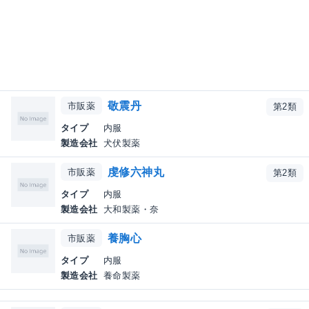
敬震丹
市販薬
第2類
タイプ
内服
製造会社
犬伏製薬
虔修六神丸
市販薬
第2類
タイプ
内服
製造会社
大和製薬・奈
養胸心
市販薬
タイプ
内服
製造会社
養命製薬