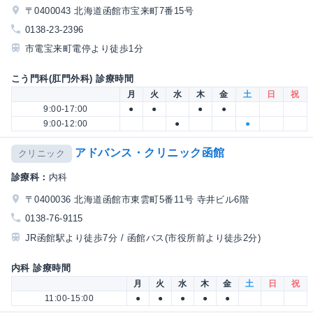
〒0400043 北海道函館市宝来町7番15号
0138-23-2396
市電宝来町電停より徒歩1分
こう門科(肛門外科) 診療時間
月
火
水
木
金
土
日
祝
9:00-17:00
●
●
●
●
9:00-12:00
●
●
アドバンス・クリニック函館
クリニック
診療科：
内科
〒0400036 北海道函館市東雲町5番11号 寺井ビル6階
0138-76-9115
JR函館駅より徒歩7分 / 函館バス(市役所前より徒歩2分)
内科 診療時間
月
火
水
木
金
土
日
祝
11:00-15:00
●
●
●
●
●