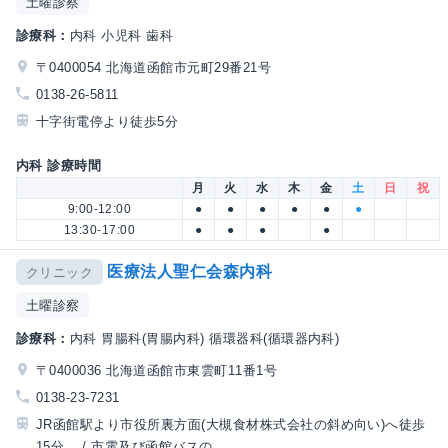
土曜診察
診療科：
内科 小児科 歯科
〒0400054 北海道函館市元町29番21号
0138-26-5811
十字街電停より徒歩5分
内科 診療時間
月
火
水
木
金
土
日
祝
9:00-12:00
●
●
●
●
●
●
13:30-17:00
●
●
●
●
医療法人聖仁会森内科
クリニック
土曜診察
診療科：
内科 胃腸科(胃腸内科) 循環器科(循環器内科)
〒0400036 北海道函館市東雲町11番1号
0138-23-7231
JR函館駅より市役所裏方面(大槻食材株式会社の斜め向い)へ徒歩
15分。 / 市電及び函館バスの...