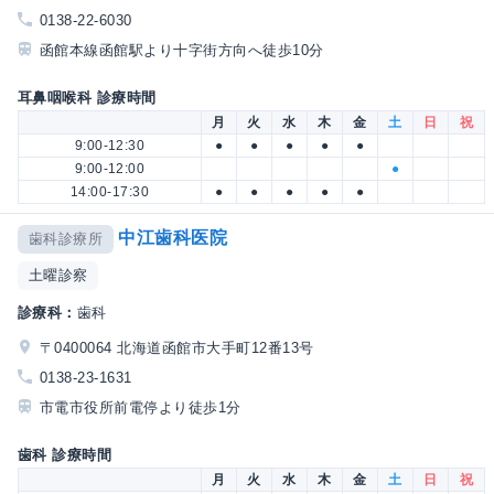
0138-22-6030
函館本線函館駅より十字街方向へ徒歩10分
耳鼻咽喉科 診療時間
月
火
水
木
金
土
日
祝
9:00-12:30
●
●
●
●
●
9:00-12:00
●
14:00-17:30
●
●
●
●
●
中江歯科医院
歯科診療所
土曜診察
診療科：
歯科
〒0400064 北海道函館市大手町12番13号
0138-23-1631
市電市役所前電停より徒歩1分
歯科 診療時間
月
火
水
木
金
土
日
祝