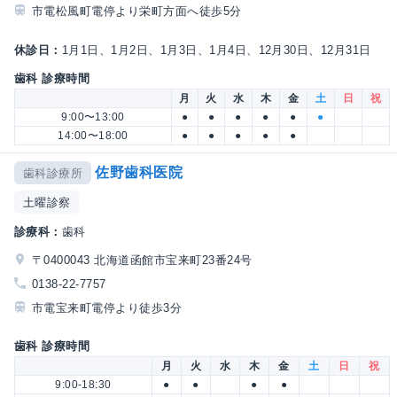
市電松風町電停より栄町方面へ徒歩5分
休診日：
1月1日、1月2日、1月3日、1月4日、12月30日、12月31日
歯科 診療時間
月
火
水
木
金
土
日
祝
9:00〜13:00
●
●
●
●
●
●
14:00〜18:00
●
●
●
●
●
佐野歯科医院
歯科診療所
土曜診察
診療科：
歯科
〒0400043 北海道函館市宝来町23番24号
0138-22-7757
市電宝来町電停より徒歩3分
歯科 診療時間
月
火
水
木
金
土
日
祝
9:00-18:30
●
●
●
●