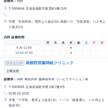
診療科：
内科
〒0408666 北海道函館市東雲町4番13号
市電「市役所前」電停より徒歩5分 函館バス「市役所前」バス停よ
り徒歩1分
内科 診療時間
月
火
水
木
金
土
日
祝
9:30-12:00
●
13:00-15:30
●
函館西部脳神経クリニック
クリニック
土曜診察
診療科：
内科 神経内科 脳神経外科 リハビリテーション科
〒0400065 北海道函館市豊川町2番4号
0138-26-1029
市電「十字街」電停より徒歩1分。 / バス「銀座通り」バス停より
徒歩3分。