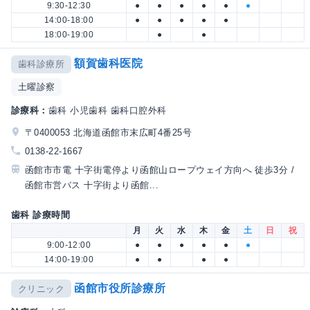
9:30-12:30
●
●
●
●
●
●
14:00-18:00
●
●
●
●
●
18:00-19:00
●
●
額賀歯科医院
歯科診療所
土曜診察
診療科：
歯科 小児歯科 歯科口腔外科
〒0400053 北海道函館市末広町4番25号
0138-22-1667
函館市市電 十字街電停より函館山ロープウェイ方向へ 徒歩3分 /
函館市営バス 十字街より函館...
歯科 診療時間
月
火
水
木
金
土
日
祝
9:00-12:00
●
●
●
●
●
●
14:00-19:00
●
●
●
●
函館市役所診療所
クリニック