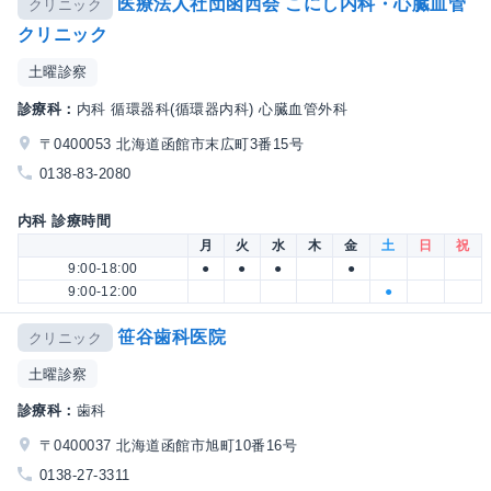
医療法人社団函西会 こにし内科・心臓血管
クリニック
クリニック
土曜診察
診療科：
内科 循環器科(循環器内科) 心臓血管外科
〒0400053 北海道函館市末広町3番15号
0138-83-2080
内科 診療時間
月
火
水
木
金
土
日
祝
9:00-18:00
●
●
●
●
9:00-12:00
●
笹谷歯科医院
クリニック
土曜診察
診療科：
歯科
〒0400037 北海道函館市旭町10番16号
0138-27-3311