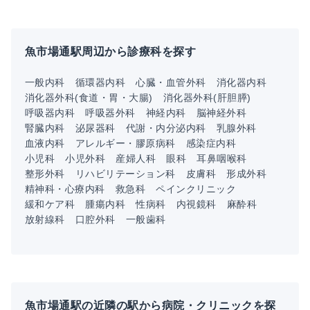
魚市場通駅周辺から診療科を探す
一般内科
循環器内科
心臓・血管外科
消化器内科
消化器外科(食道・胃・大腸)
消化器外科(肝胆膵)
呼吸器内科
呼吸器外科
神経内科
脳神経外科
腎臓内科
泌尿器科
代謝・内分泌内科
乳腺外科
血液内科
アレルギー・膠原病科
感染症内科
小児科
小児外科
産婦人科
眼科
耳鼻咽喉科
整形外科
リハビリテーション科
皮膚科
形成外科
精神科・心療内科
救急科
ペインクリニック
緩和ケア科
腫瘍内科
性病科
内視鏡科
麻酔科
放射線科
口腔外科
一般歯科
魚市場通駅の近隣の駅から病院・クリニックを探