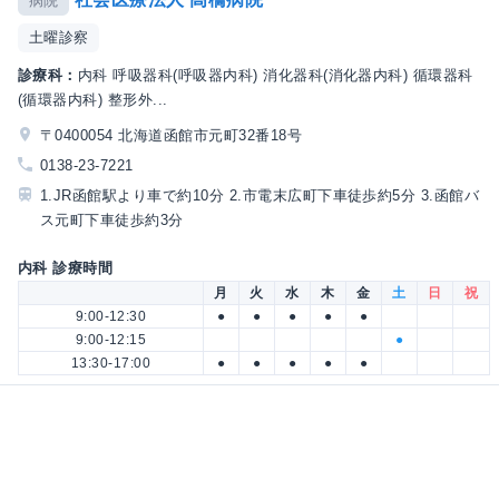
病院
土曜診察
診療科：
内科 呼吸器科(呼吸器内科) 消化器科(消化器内科) 循環器科
(循環器内科) 整形外...
〒0400054 北海道函館市元町32番18号
0138-23-7221
1.JR函館駅より車で約10分 2.市電末広町下車徒歩約5分 3.函館バ
ス元町下車徒歩約3分
内科 診療時間
月
火
水
木
金
土
日
祝
9:00-12:30
●
●
●
●
●
9:00-12:15
●
13:30-17:00
●
●
●
●
●