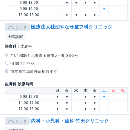
9:00-13:00
●
●
●
●
9:00-16:00
●
15:00-18:00
●
●
●
●
医療法人社団やなせ皮フ科クリニック
クリニック
土曜診察
診療科：
皮膚科
〒0400064 北海道函館市大手町2番3号
0138-22-7788
市電魚市場通停留所前すぐ
皮膚科 診療時間
月
火
水
木
金
土
日
祝
9:00-12:30
●
●
●
●
●
14:00-17:00
●
●
●
●
17:00-18:00
●
●
●
●
内科・小児科・歯科 竹田クリニック
クリニック