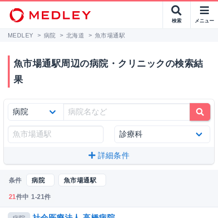
検索
メニュー
MEDLEY
>
病院
>
北海道
>
魚市場通駅
魚市場通駅周辺の病院・クリニックの検索結
果
詳細条件
条件
病院
魚市場通駅
21
件中 1-21件
社会医療法人 高橋病院