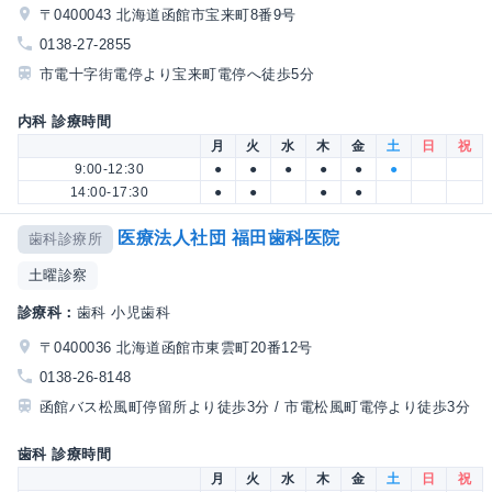
〒0400043 北海道函館市宝来町8番9号
0138-27-2855
市電十字街電停より宝来町電停へ徒歩5分
内科 診療時間
月
火
水
木
金
土
日
祝
9:00-12:30
●
●
●
●
●
●
14:00-17:30
●
●
●
●
医療法人社団 福田歯科医院
歯科診療所
土曜診察
診療科：
歯科 小児歯科
〒0400036 北海道函館市東雲町20番12号
0138-26-8148
函館バス松風町停留所より徒歩3分 / 市電松風町電停より徒歩3分
歯科 診療時間
月
火
水
木
金
土
日
祝