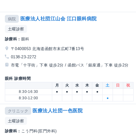
医療法人社団江山会 江口眼科病院
病院
土曜診察
診療科：
眼科
〒0400053 北海道函館市末広町7番13号
0138-23-2272
市電「十字街」下車 徒歩2分 / 函館バス「銀座通」下車 徒歩2分
眼科 診療時間
月
火
水
木
金
土
日
祝
8:30-16:30
●
●
●
●
●
8:30-12:00
●
医療法人社団一色医院
クリニック
土曜診察
診療科：
こう門科(肛門外科)