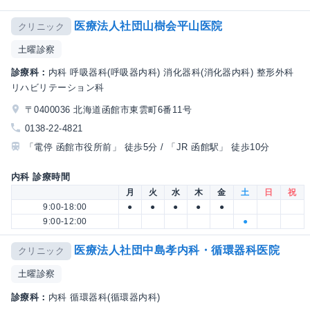
医療法人社団山樹会平山医院
クリニック
土曜診察
診療科：
内科 呼吸器科(呼吸器内科) 消化器科(消化器内科) 整形外科
リハビリテーション科
〒0400036 北海道函館市東雲町6番11号
0138-22-4821
「電停 函館市役所前」 徒歩5分 / 「JR 函館駅」 徒歩10分
内科 診療時間
月
火
水
木
金
土
日
祝
9:00-18:00
●
●
●
●
●
9:00-12:00
●
医療法人社団中島孝内科・循環器科医院
クリニック
土曜診察
診療科：
内科 循環器科(循環器内科)