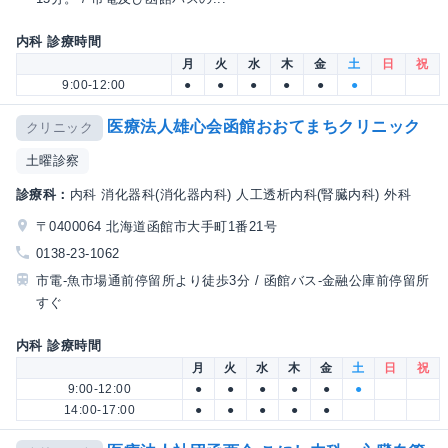
内科 診療時間
月
火
水
木
金
土
日
祝
9:00-12:00
●
●
●
●
●
●
医療法人雄心会函館おおてまちクリニック
クリニック
土曜診察
診療科：
内科 消化器科(消化器内科) 人工透析内科(腎臓内科) 外科
〒0400064 北海道函館市大手町1番21号
0138-23-1062
市電-魚市場通前停留所より徒歩3分 / 函館バス-金融公庫前停留所
すぐ
内科 診療時間
月
火
水
木
金
土
日
祝
9:00-12:00
●
●
●
●
●
●
14:00-17:00
●
●
●
●
●