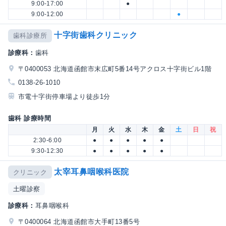
9:00-17:00
●
9:00-12:00
●
十字街歯科クリニック
歯科診療所
診療科：
歯科
〒0400053 北海道函館市末広町5番14号アクロス十字街ビル1階
0138-26-1010
市電十字街停車場より徒歩1分
歯科 診療時間
月
火
水
木
金
土
日
祝
2:30-6:00
●
●
●
●
●
9:30-12:30
●
●
●
●
●
太宰耳鼻咽喉科医院
クリニック
土曜診察
診療科：
耳鼻咽喉科
〒0400064 北海道函館市大手町13番5号