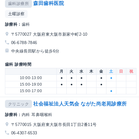
森田歯科医院
歯科診療所
土曜診察
診療科：
歯科
〒5770027 大阪府東大阪市新家中町2-10
06-6788-7846
中央線長田駅から徒歩6分
歯科 診療時間
月
火
水
木
金
土
日
祝
10:00-13:00
●
●
●
●
●
15:00-19:00
●
●
●
●
15:00-17:00
●
社会福祉法人天気会 ながた尚老苑診療所
クリニック
診療科：
内科 耳鼻咽喉科
〒5770015 大阪府東大阪市長田1丁目2番11号
06-4307-6533