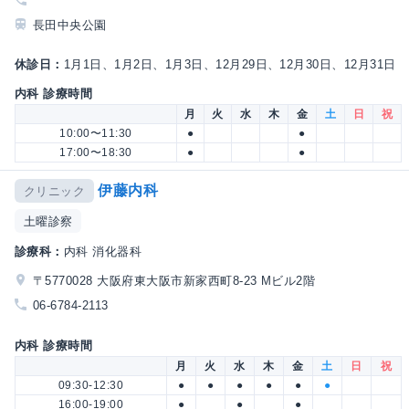
長田中央公園
休診日：
1月1日、1月2日、1月3日、12月29日、12月30日、12月31日
内科 診療時間
月
火
水
木
金
土
日
祝
10:00〜11:30
●
●
17:00〜18:30
●
●
伊藤内科
クリニック
土曜診察
診療科：
内科 消化器科
〒5770028 大阪府東大阪市新家西町8-23 Mビル2階
06-6784-2113
内科 診療時間
月
火
水
木
金
土
日
祝
09:30-12:30
●
●
●
●
●
●
16:00-19:00
●
●
●