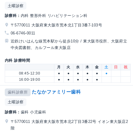
土曜診察
診療科：
内科 整形外科 リハビリテーション科
〒5770011 大阪府東大阪市荒本北1丁目3番7-103号
06-6746-0011
近鉄けいはんな線荒本駅から徒歩10分 / 東大阪市役所、大阪府立
中央図書館、カルフール東大阪店
内科 診療時間
月
火
水
木
金
土
日
祝
08:45-12:30
●
●
●
●
●
●
16:00-19:00
●
●
●
●
●
たなかファミリー歯科
歯科診療所
土曜診察
診療科：
歯科 小児歯科
〒5770011 大阪府東大阪市荒本北2丁目3番22号 イオン東大阪店2
階