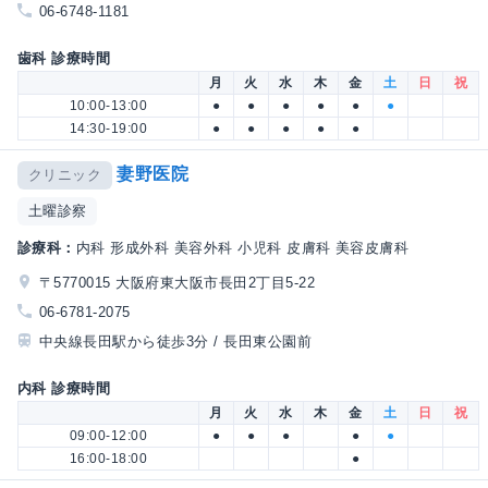
06-6748-1181
歯科 診療時間
月
火
水
木
金
土
日
祝
10:00-13:00
●
●
●
●
●
●
14:30-19:00
●
●
●
●
●
妻野医院
クリニック
土曜診察
診療科：
内科 形成外科 美容外科 小児科 皮膚科 美容皮膚科
〒5770015 大阪府東大阪市長田2丁目5-22
06-6781-2075
中央線長田駅から徒歩3分 / 長田東公園前
内科 診療時間
月
火
水
木
金
土
日
祝
09:00-12:00
●
●
●
●
●
16:00-18:00
●