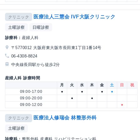
医療法人三慧会 IVF大阪クリニック
クリニック
土曜診察
日曜診察
診療科：
産婦人科
〒5770012 大阪府東大阪市長田東1丁目1番14号
06-4308-8824
中央線長田駅から徒歩2分
産婦人科 診療時間
月
火
水
木
金
土
日
祝
09:00-17:00
●
●
●
●
09:00-20:00
●
●
09:00-12:00
●
医療法人修瑞会 林整形外科
クリニック
土曜診察
診療科：
整形外科 皮膚科 リハビリテーション科