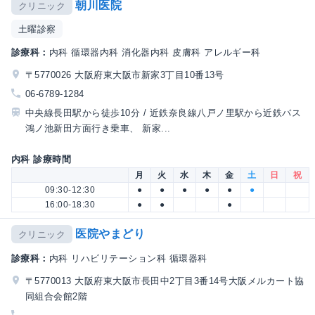
朝川医院
クリニック
土曜診察
診療科：
内科 循環器内科 消化器内科 皮膚科 アレルギー科
〒5770026 大阪府東大阪市新家3丁目10番13号
06-6789-1284
中央線長田駅から徒歩10分 / 近鉄奈良線八戸ノ里駅から近鉄バス
鴻ノ池新田方面行き乗車、 新家...
内科 診療時間
月
火
水
木
金
土
日
祝
09:30-12:30
●
●
●
●
●
●
16:00-18:30
●
●
●
医院やまどり
クリニック
診療科：
内科 リハビリテーション科 循環器科
〒5770013 大阪府東大阪市長田中2丁目3番14号大阪メルカート協
同組合会館2階