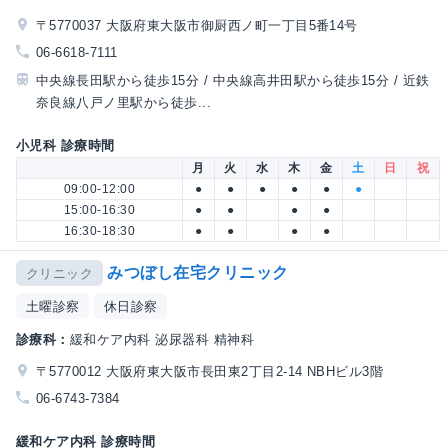
〒5770037 大阪府東大阪市御厨西ノ町一丁目5番14号
06-6618-7111
中央線長田駅から徒歩15分 / 中央線高井田駅から徒歩15分 / 近鉄
奈良線八戸ノ里駅から徒歩...
小児科 診療時間
月
火
水
木
金
土
日
祝
09:00-12:00
●
●
●
●
●
●
15:00-16:30
●
●
●
●
16:30-18:30
●
●
●
●
みつぼし在宅クリニック
クリニック
土曜診察
休日診察
診療科：
緩和ケア内科 泌尿器科 精神科
〒5770012 大阪府東大阪市長田東2丁目2-14 NBHビル3階
06-6743-7384
緩和ケア内科 診療時間