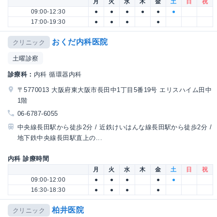
月
火
水
木
金
土
日
祝
09:00-12:30
●
●
●
●
●
●
17:00-19:30
●
●
●
●
おくだ内科医院
クリニック
土曜診察
診療科：
内科 循環器内科
〒5770013 大阪府東大阪市長田中1丁目5番19号 エリスハイム田中
1階
06-6787-6055
中央線長田駅から徒歩2分 / 近鉄けいはんな線長田駅から徒歩2分 /
地下鉄中央線長田駅直上の...
内科 診療時間
月
火
水
木
金
土
日
祝
09:00-12:00
●
●
●
●
●
16:30-18:30
●
●
●
●
柏井医院
クリニック