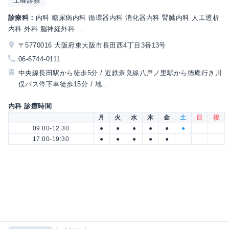
土曜診察
診療科：
内科 糖尿病内科 循環器内科 消化器内科 腎臓内科 人工透析
内科 外科 脳神経外科 ...
〒5770016 大阪府東大阪市長田西4丁目3番13号
06-6744-0111
中央線長田駅から徒歩5分 / 近鉄奈良線八戸ノ里駅から徳庵行き川
俣バス停下車徒歩15分 / 地...
内科 診療時間
月
火
水
木
金
土
日
祝
09:00-12:30
●
●
●
●
●
●
17:00-19:30
●
●
●
●
●