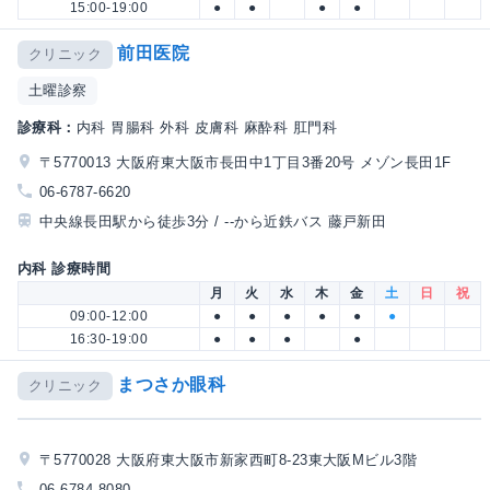
15:00-19:00
●
●
●
●
前田医院
クリニック
土曜診察
診療科：
内科 胃腸科 外科 皮膚科 麻酔科 肛門科
〒5770013 大阪府東大阪市長田中1丁目3番20号 メゾン長田1F
06-6787-6620
中央線長田駅から徒歩3分 / --から近鉄バス 藤戸新田
内科 診療時間
月
火
水
木
金
土
日
祝
09:00-12:00
●
●
●
●
●
●
16:30-19:00
●
●
●
●
まつさか眼科
クリニック
〒5770028 大阪府東大阪市新家西町8-23東大阪Mビル3階
06-6784-8080