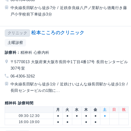
中央線長田駅から徒歩7分 / 近鉄奈良線八戸ノ里駅から徳庵行き藤
戸小学校前下車徒歩3分
松本こころのクリニック
クリニック
土曜診察
診療科：
精神科 心療内科
〒5770013 大阪府東大阪市長田中1丁目4番17号 長田センタービル
307号室
06-4306-3262
中央線長田駅から徒歩1分 / 近鉄けいはんな線長田駅から徒歩1分 /
長田センタービルの1階に...
精神科 診療時間
月
火
水
木
金
土
日
祝
09:30-12:30
●
●
●
●
●
●
16:00-19:00
●
●
●
●