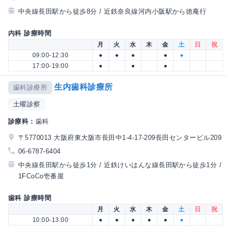
中央線長田駅から徒歩8分 / 近鉄奈良線河内小阪駅から徳庵行
内科 診療時間
月
火
水
木
金
土
日
祝
09:00-12:30
●
●
●
●
●
17:00-19:00
●
●
●
生内歯科診療所
歯科診療所
土曜診察
診療科：
歯科
〒5770013 大阪府東大阪市長田中1-4-17-209長田センタービル209
06-6787-6404
中央線長田駅から徒歩1分 / 近鉄けいはんな線長田駅から徒歩1分 /
1FCoCo壱番屋
歯科 診療時間
月
火
水
木
金
土
日
祝
10:00-13:00
●
●
●
●
●
●