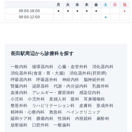
月
火
水
木
金
土
日
祝
09:00-18:00
●
●
●
●
●
●
09:00-12:00
●
長田駅周辺から診療科を探す
一般内科
循環器内科
心臓・血管外科
消化器内科
消化器外科(食道・胃・大腸)
消化器外科(肝胆膵)
呼吸器内科
呼吸器外科
神経内科
脳神経外科
腎臓内科
泌尿器科
代謝・内分泌内科
乳腺外科
血液内科
アレルギー・膠原病科
感染症内科
小児科
小児外科
産婦人科
眼科
耳鼻咽喉科
整形外科
リハビリテーション科
皮膚科
形成外科
精神科・心療内科
救急科
ペインクリニック
緩和ケア科
腫瘍内科
性病科
内視鏡科
麻酔科
放射線科
口腔外科
一般歯科