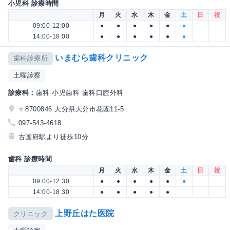
小児科 診療時間
月
火
水
木
金
土
日
祝
09:00-12:00
●
●
●
●
●
●
14:00-18:00
●
●
●
●
●
●
いまむら歯科クリニック
歯科診療所
土曜診察
診療科：
歯科 小児歯科 歯科口腔外科
〒8700846 大分県大分市花園11-5
097-543-4618
古国府駅より徒歩10分
歯科 診療時間
月
火
水
木
金
土
日
祝
09:00-12:30
●
●
●
●
●
●
14:00-18:30
●
●
●
●
●
上野丘はた医院
クリニック