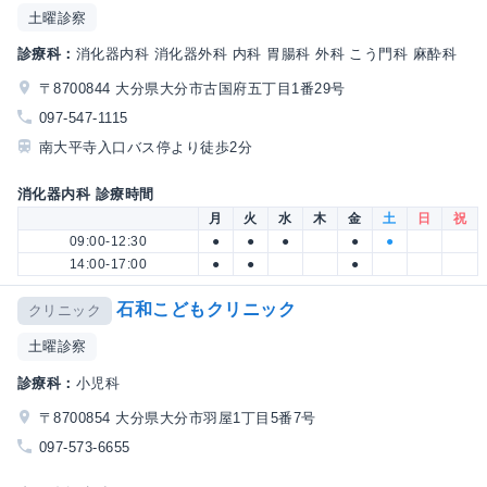
土曜診察
診療科：
消化器内科 消化器外科 内科 胃腸科 外科 こう門科 麻酔科
〒8700844 大分県大分市古国府五丁目1番29号
097-547-1115
南大平寺入口バス停より徒歩2分
消化器内科 診療時間
月
火
水
木
金
土
日
祝
09:00-12:30
●
●
●
●
●
14:00-17:00
●
●
●
石和こどもクリニック
クリニック
土曜診察
診療科：
小児科
〒8700854 大分県大分市羽屋1丁目5番7号
097-573-6655