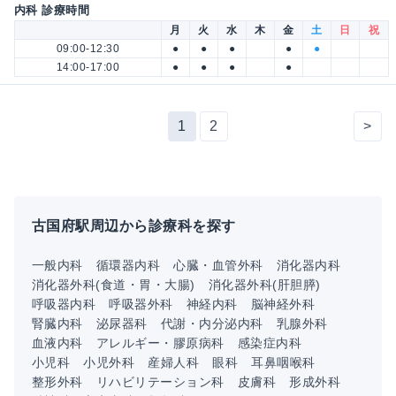
内科 診療時間
月
火
水
木
金
土
日
祝
09:00-12:30
●
●
●
●
●
14:00-17:00
●
●
●
●
1
2
>
古国府駅周辺から診療科を探す
一般内科
循環器内科
心臓・血管外科
消化器内科
消化器外科(食道・胃・大腸)
消化器外科(肝胆膵)
呼吸器内科
呼吸器外科
神経内科
脳神経外科
腎臓内科
泌尿器科
代謝・内分泌内科
乳腺外科
血液内科
アレルギー・膠原病科
感染症内科
小児科
小児外科
産婦人科
眼科
耳鼻咽喉科
整形外科
リハビリテーション科
皮膚科
形成外科