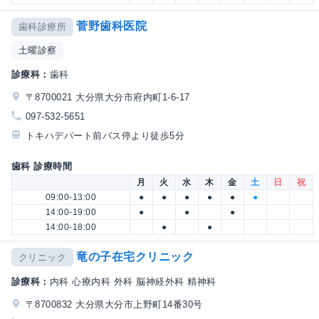
菅野歯科医院
歯科診療所
土曜診察
診療科：
歯科
〒8700021 大分県大分市府内町1-6-17
097-532-5651
トキハデパート前バス停より徒歩5分
歯科 診療時間
月
火
水
木
金
土
日
祝
09:00-13:00
●
●
●
●
●
●
14:00-19:00
●
●
●
14:00-18:00
●
●
竜の子在宅クリニック
クリニック
診療科：
内科 心療内科 外科 脳神経外科 精神科
〒8700832 大分県大分市上野町14番30号