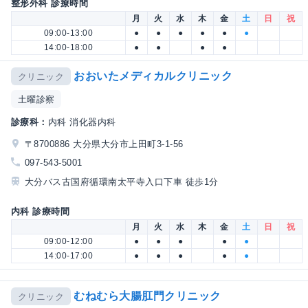
整形外科 診療時間
月
火
水
木
金
土
日
祝
09:00-13:00
●
●
●
●
●
●
14:00-18:00
●
●
●
●
おおいたメディカルクリニック
クリニック
土曜診察
診療科：
内科 消化器内科
〒8700886 大分県大分市上田町3-1-56
097-543-5001
大分バス古国府循環南太平寺入口下車 徒歩1分
内科 診療時間
月
火
水
木
金
土
日
祝
09:00-12:00
●
●
●
●
●
14:00-17:00
●
●
●
●
●
むねむら大腸肛門クリニック
クリニック