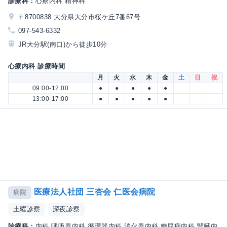
診療科：
心療内科 精神科
〒8700838 大分県大分市桜ケ丘7番67号
097-543-6332
JR大分駅(南口)から徒歩10分
心療内科 診療時間
月
火
水
木
金
土
日
祝
09:00-12:00
●
●
●
●
●
13:00-17:00
●
●
●
●
●
医療法人社団 三杏会 仁医会病院
病院
土曜診察
深夜診察
診療科：
内科 呼吸器内科 循環器内科 消化器内科 糖尿病内科 腎臓内