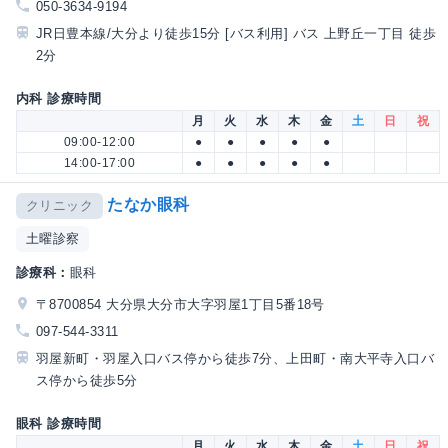
050-3634-9194
JR日豊本線/大分より徒歩15分 [バス利用] バス 上野丘一丁目 徒歩
2分
内科 診療時間
月
火
水
木
金
土
日
祝
09:00-12:00
●
●
●
●
●
14:00-17:00
●
●
●
●
●
たなか眼科
クリニック
土曜診察
診療科：
眼科
〒8700854 大分県大分市大字羽屋1丁目5番18号
097-544-3311
羽屋新町・羽屋入口バス停から徒歩7分、上田町・南大平寺入口バ
ス停から徒歩5分
眼科 診療時間
月
火
水
木
金
土
日
祝