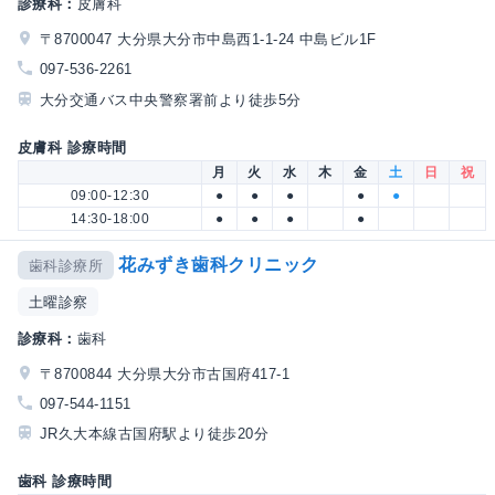
診療科：
皮膚科
〒8700047 大分県大分市中島西1-1-24 中島ビル1F
097-536-2261
大分交通バス中央警察署前より徒歩5分
皮膚科 診療時間
月
火
水
木
金
土
日
祝
09:00-12:30
●
●
●
●
●
14:30-18:00
●
●
●
●
花みずき歯科クリニック
歯科診療所
土曜診察
診療科：
歯科
〒8700844 大分県大分市古国府417-1
097-544-1151
JR久大本線古国府駅より徒歩20分
歯科 診療時間