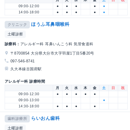
月
火
水
木
金
土
日
祝
09:00-12:00
●
●
●
●
●
14:00-18:00
●
●
●
●
●
ほうふ耳鼻咽喉科
クリニック
土曜診察
診療科：
アレルギー科 耳鼻いんこう科 気管食道科
〒8700854 大分県大分市大字羽屋1丁目5番20号
097-546-8741
久大本線古国府駅
アレルギー科 診療時間
月
火
水
木
金
土
日
祝
09:00-12:30
●
●
●
●
●
09:00-13:00
●
14:30-18:00
●
●
●
●
らいおん歯科
歯科診療所
土曜診察