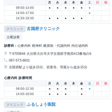
月
火
水
木
金
土
日
祝
09:00-13:00
●
●
●
●
●
●
14:00-17:00
●
14:30-19:30
●
●
●
●
●
古国府クリニック
クリニック
土曜診察
診療科：
心療内科 精神科 糖尿病・代謝内科 内分泌内科
〒8700844 大分県大分市大字古国府字熊田413番地の6
097-573-6601
古国府駅より徒歩15分、岩屋寺、羽屋から徒歩15分
心療内科 診療時間
月
火
水
木
金
土
日
祝
09:00-12:30
●
●
●
●
●
14:00-18:00
●
●
●
●
ふるしょう医院
クリニック