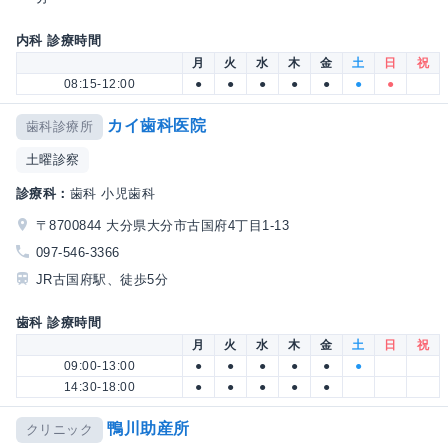
内科 診療時間
月
火
水
木
金
土
日
祝
08:15-12:00
●
●
●
●
●
●
●
カイ歯科医院
歯科診療所
土曜診察
診療科：
歯科 小児歯科
〒8700844 大分県大分市古国府4丁目1-13
097-546-3366
JR古国府駅、徒歩5分
歯科 診療時間
月
火
水
木
金
土
日
祝
09:00-13:00
●
●
●
●
●
●
14:30-18:00
●
●
●
●
●
鴨川助産所
クリニック