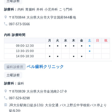
土曜診察
診療科：
内科 胃腸科 外科 小児外科 こう門科
〒8700844 大分県大分市大字古国府844番地
097-573-5566
内科 診療時間
月
火
水
木
金
土
日
祝
09:00-12:30
●
●
●
●
●
●
13:30-15:00
●
14:00-18:30
●
●
●
●
ベル歯科クリニック
歯科診療所
土曜診察
診療科：
歯科
〒8700839 大分県大分市金池南2-17-9
097-529-8298
JR大分駅南口徒歩13分 大分交通 バス上野丘中学校前バス停より
徒歩3分