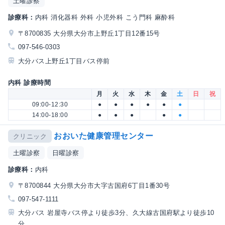
土曜診察
診療科：
内科 消化器科 外科 小児外科 こう門科 麻酔科
〒8700835 大分県大分市上野丘1丁目12番15号
097-546-0303
大分バス上野丘1丁目バス停前
内科 診療時間
月
火
水
木
金
土
日
祝
09:00-12:30
●
●
●
●
●
●
14:00-18:00
●
●
●
●
●
おおいた健康管理センター
クリニック
土曜診察
日曜診察
診療科：
内科
〒8700844 大分県大分市大字古国府6丁目1番30号
097-547-1111
大分バス 岩屋寺バス停より徒歩3分、久大線古国府駅より徒歩10
分