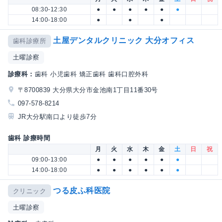
08:30-12:30
●
●
●
●
●
●
14:00-18:00
●
●
●
土屋デンタルクリニック 大分オフィス
歯科診療所
土曜診察
診療科：
歯科 小児歯科 矯正歯科 歯科口腔外科
〒8700839 大分県大分市金池南1丁目11番30号
097-578-8214
JR大分駅南口より徒歩7分
歯科 診療時間
月
火
水
木
金
土
日
祝
09:00-13:00
●
●
●
●
●
●
14:00-18:00
●
●
●
●
●
●
つる皮ふ科医院
クリニック
土曜診察