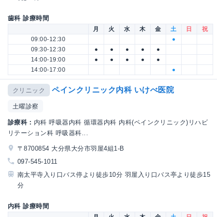
歯科 診療時間
月
火
水
木
金
土
日
祝
09:00-12:30
●
09:30-12:30
●
●
●
●
●
14:00-19:00
●
●
●
●
●
14:00-17:00
●
ペインクリニック内科 いけべ医院
クリニック
土曜診察
診療科：
内科 呼吸器内科 循環器内科 内科(ペインクリニック)リハビ
リテーション科 呼吸器科...
〒8700854 大分県大分市羽屋4組1-B
097-545-1011
南太平寺入り口バス停より徒歩10分 羽屋入り口バス亭より徒歩15
分
内科 診療時間