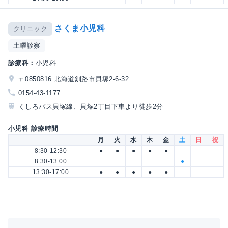
さくま小児科
クリニック
土曜診察
診療科：
小児科
〒0850816 北海道釧路市貝塚2-6-32
0154-43-1177
くしろバス貝塚線、貝塚2丁目下車より徒歩2分
小児科 診療時間
月
火
水
木
金
土
日
祝
8:30-12:30
●
●
●
●
●
8:30-13:00
●
13:30-17:00
●
●
●
●
●