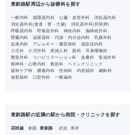
東釧路駅周辺から診療科を探す
一般内科
循環器内科
心臓・血管外科
消化器内科
消化器外科(食道・胃・大腸)
消化器外科(肝胆膵)
呼吸器内科
呼吸器外科
神経内科
脳神経外科
腎臓内科
泌尿器科
代謝・内分泌内科
乳腺外科
血液内科
アレルギー・膠原病科
感染症内科
小児科
小児外科
産婦人科
眼科
耳鼻咽喉科
整形外科
リハビリテーション科
皮膚科
形成外科
精神科・心療内科
救急科
ペインクリニック
緩和ケア科
腫瘍内科
性病科
内視鏡科
麻酔科
放射線科
口腔外科
一般歯科
東釧路駅の近隣の駅から病院・クリニックを探す
花咲線
釧路
東釧路
武佐
厚岸