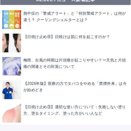
熱中症の「警戒アラート」と「特別警戒アラート」は何が
違う？ クーリングシェルターとは？
【日焼け止め④】日焼けは肌に何を起こすのか？
梅雨、台風の時期は片頭痛が起こりやすい？ー天気と片頭
痛の関連とその対策について
【2026年版】医療の力でタバコをやめる「禁煙外来」は今
が始めどき
【日焼け止め③】適切な使い方について：失敗しない塗り
方、塗るタイミング、塗った方がいい人など