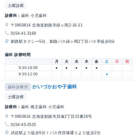
土曜診察
診療科：
歯科 小児歯科
〒0850814 北海道釧路市緑ヶ岡2-16-11
0154-41-3169
釧路駅タクシー5分、釧路バス緑ヶ岡2丁目バス亭徒歩0分
歯科 診療時間
月
火
水
木
金
土
日
祝
9:30-18:00
●
●
●
●
●
9:30-12:00
●
かいづかおや子歯科
歯科診療所
土曜診察
診療科：
歯科 矯正歯科 小児歯科
〒0850816 北海道釧路市貝塚2丁目22番26号
0154-43-2525
武佐駅より徒歩5分 / バス停貝塚通りより徒歩2分