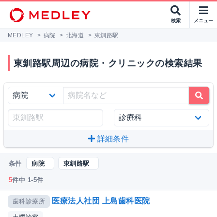
検索
メニュー
MEDLEY
>
病院
>
北海道
>
東釧路駅
東釧路駅周辺の病院・クリニックの検索結果
詳細条件
条件
病院
東釧路駅
5
件中 1-5件
医療法人社団 上島歯科医院
歯科診療所