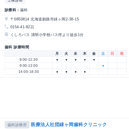
土曜診察
診療科：
歯科
〒0850814 北海道釧路市緑ヶ岡2-38-15
0154-41-8211
くしろバス 清明小学校バス停より徒歩1分
歯科 診療時間
月
火
水
木
金
土
日
祝
9:00-12:30
●
●
●
●
●
9:00-13:00
●
14:00-18:30
●
●
●
●
医療法人社団緑ヶ岡歯科クリニック
歯科診療所