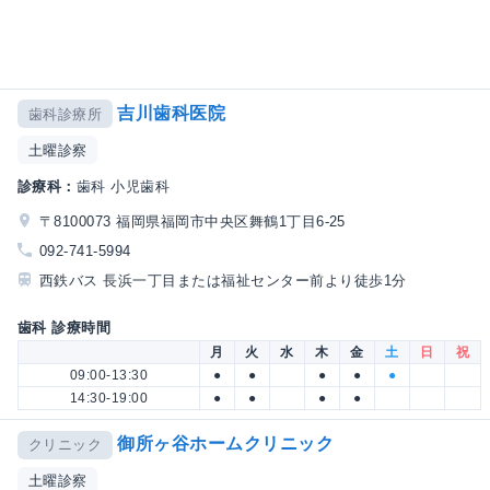
吉川歯科医院
歯科診療所
土曜診察
診療科：
歯科 小児歯科
〒8100073 福岡県福岡市中央区舞鶴1丁目6-25
092-741-5994
西鉄バス 長浜一丁目または福祉センター前より徒歩1分
歯科 診療時間
月
火
水
木
金
土
日
祝
09:00-13:30
●
●
●
●
●
14:30-19:00
●
●
●
●
御所ヶ谷ホームクリニック
クリニック
土曜診察