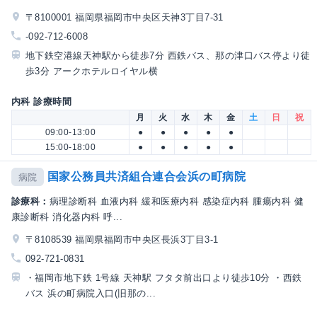
〒8100001 福岡県福岡市中央区天神3丁目7-31
-092-712-6008
地下鉄空港線天神駅から徒歩7分 西鉄バス、那の津口バス停より徒
歩3分 アークホテルロイヤル横
内科 診療時間
月
火
水
木
金
土
日
祝
09:00-13:00
●
●
●
●
●
15:00-18:00
●
●
●
●
●
国家公務員共済組合連合会浜の町病院
病院
診療科：
病理診断科 血液内科 緩和医療内科 感染症内科 腫瘍内科 健
康診断科 消化器内科 呼...
〒8108539 福岡県福岡市中央区長浜3丁目3-1
092-721-0831
・福岡市地下鉄 1号線 天神駅 フタタ前出口より徒歩10分 ・西鉄
バス 浜の町病院入口(旧那の...