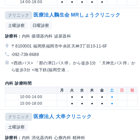
14:00-18:00
●
●
●
●
●
医療法人鸛生会 MRしょうクリニック
クリニック
土曜診察
日曜診察
診療科：
内科 循環器内科 泌尿器科
〒8100001 福岡県福岡市中央区天神3丁目10-11-6F
-092-739-8688
<西鉄バス> 「那の津口バス停」から徒歩1分 「天神北バス停」か
ら徒歩3分 <地下鉄(福岡空港...
内科 診療時間
月
火
水
木
金
土
日
祝
10:00-14:00
●
●
●
●
●
15:00-18:00
●
●
●
●
●
医療法人 大串クリニック
クリニック
土曜診察
診療科：
内科 消化器内科 心療内科 精神科