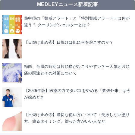
MEDLEYニュース新着記事
熱中症の「警戒アラート」と「特別警戒アラート」は何が
違う？ クーリングシェルターとは？
【日焼け止め④】日焼けは肌に何を起こすのか？
梅雨、台風の時期は片頭痛が起こりやすい？ー天気と片頭
痛の関連とその対策について
【2026年版】医療の力でタバコをやめる「禁煙外来」は今
が始めどき
【日焼け止め③】適切な使い方について：失敗しない塗り
方、塗るタイミング、塗った方がいい人など