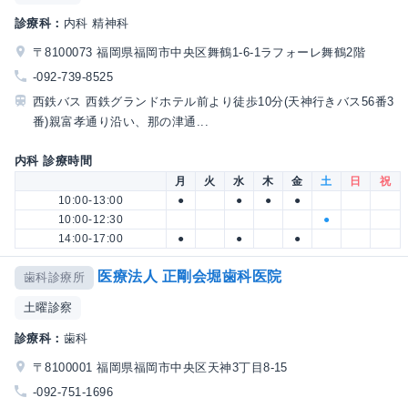
診療科：
内科 精神科
〒8100073 福岡県福岡市中央区舞鶴1-6-1ラフォーレ舞鶴2階
-092-739-8525
西鉄バス 西鉄グランドホテル前より徒歩10分(天神行きバス56番3
番)親富孝通り沿い、那の津通...
内科 診療時間
月
火
水
木
金
土
日
祝
10:00-13:00
●
●
●
●
10:00-12:30
●
14:00-17:00
●
●
●
医療法人 正剛会堀歯科医院
歯科診療所
土曜診察
診療科：
歯科
〒8100001 福岡県福岡市中央区天神3丁目8-15
-092-751-1696