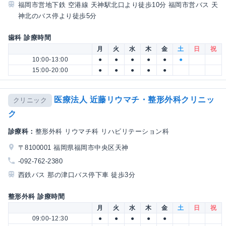
福岡市営地下鉄 空港線 天神駅北口より徒歩10分 福岡市営バス 天
神北のバス停より徒歩5分
歯科 診療時間
月
火
水
木
金
土
日
祝
10:00-13:00
●
●
●
●
●
●
15:00-20:00
●
●
●
●
●
医療法人 近藤リウマチ・整形外科クリニッ
クリニック
ク
診療科：
整形外科 リウマチ科 リハビリテーション科
〒8100001 福岡県福岡市中央区天神
-092-762-2380
西鉄バス 那の津口バス停下車 徒歩3分
整形外科 診療時間
月
火
水
木
金
土
日
祝
09:00-12:30
●
●
●
●
●