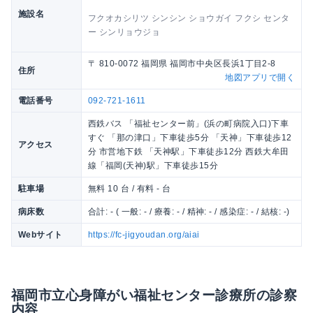
施設名
フクオカシリツ シンシン ショウガイ フクシ センタ
ー シンリョウジョ
〒 810-0072 福岡県 福岡市中央区長浜1丁目2-8
住所
地図アプリで開く
電話番号
092-721-1611
西鉄バス 「福祉センター前」(浜の町病院入口)下車
すぐ 「那の津口」下車徒歩5分 「天神」下車徒歩12
アクセス
分 市営地下鉄 「天神駅」下車徒歩12分 西鉄大牟田
線「福岡(天神)駅」下車徒歩15分
駐車場
無料 10 台 / 有料 - 台
病床数
合計: - ( 一般: - / 療養: - / 精神: - / 感染症: - / 結核: -)
Webサイト
https://fc-jigyoudan.org/aiai
福岡市立心身障がい福祉センター診療所の診察
内容